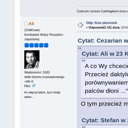
Ceterum censeo Carthaginem esse 
Odp: lista piosenek
Ali
«
Odpowiedź #11 dnia:
23 Kw
ZOMOwiec
Kombatant Wojny Rosyjsko-
Cytat: Cezarian w
Japońskiej
Cytat: Ali w 23 
A co Wy chceci
Wiadomości: 5183
Przecież daktyl
słoiki dżemu truskawkowego
porównywaniem 
+46/-0
Płeć:
palców dłoni ..
Im więcej wiem, tym mniej
wiem...
O tym przecież m
Cytat: Stefan w