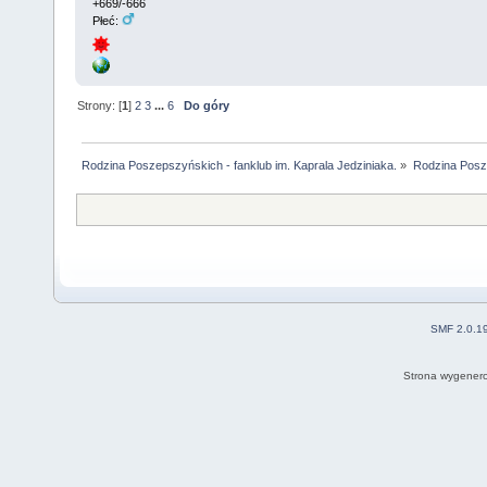
+669/-666
Płeć:
Strony: [
1
]
2
3
...
6
Do góry
Rodzina Poszepszyńskich - fanklub im. Kaprala Jedziniaka.
»
Rodzina Posz
SMF 2.0.1
Strona wygenero