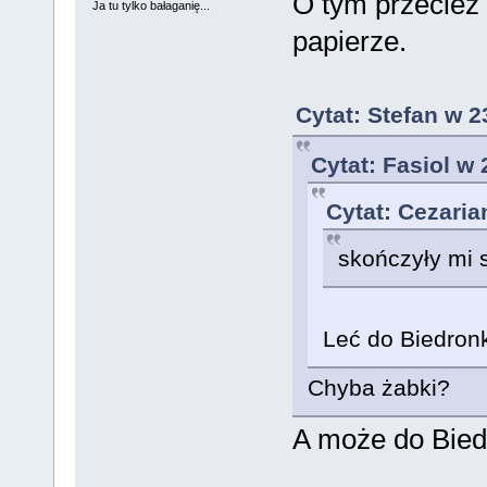
O tym przecież
Ja tu tylko bałaganię...
papierze.
Cytat: Stefan w 2
Cytat: Fasiol w 
Cytat: Cezaria
skończyły mi 
Leć do Biedron
Chyba żabki?
A może do Bied