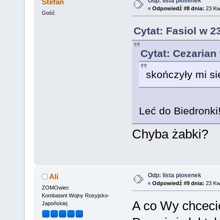
Odp: lista piosenek
Stefan
«
Odpowiedź #8 dnia:
23 Kwi
Gość
Cytat: Fasiol w 2
Cytat: Cezarian
skończyły mi s
Leć do Biedronki
Chyba żabki?
Odp: lista piosenek
Ali
«
Odpowiedź #9 dnia:
23 Kwi
ZOMOwiec
Kombatant Wojny Rosyjsko-
A co Wy chceci
Japońskiej