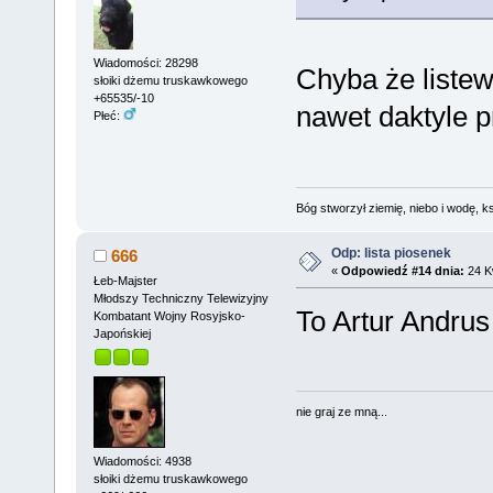
Wiadomości: 28298
Chyba że liste
słoiki dżemu truskawkowego
+65535/-10
nawet daktyle 
Płeć:
Bóg stworzył ziemię, niebo i wodę, ks
Odp: lista piosenek
666
«
Odpowiedź #14 dnia:
24 Kw
Łeb-Majster
Młodszy Techniczny Telewizyjny
To Artur Andrus
Kombatant Wojny Rosyjsko-
Japońskiej
nie graj ze mną...
Wiadomości: 4938
słoiki dżemu truskawkowego