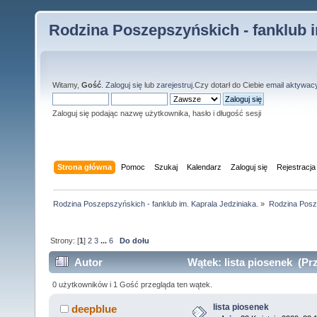
Rodzina Poszepszyńskich - fanklub i
Witamy,
Gość
.
Zaloguj się
lub
zarejestruj
.Czy dotarł do Ciebie
email aktywac
Zaloguj się podając nazwę użytkownika, hasło i długość sesji
Strona główna
Pomoc
Szukaj
Kalendarz
Zaloguj się
Rejestracja
Rodzina Poszepszyńskich - fanklub im. Kaprala Jedziniaka.
»
Rodzina Posz
Strony: [
1
]
2
3
...
6
Do dołu
Autor
Wątek: lista piosenek (Pr
0 użytkowników i 1 Gość przegląda ten wątek.
lista piosenek
deepblue