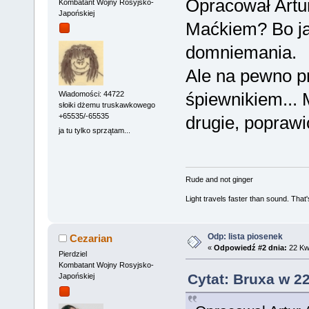
Opracował Artur
Kombatant Wojny Rosyjsko-
Japońskiej
Maćkiem? Bo jak
domniemania.
Ale na pewno p
śpiewnikiem... 
Wiadomości: 44722
słoiki dżemu truskawkowego
+65535/-65535
drugie, poprawi
ja tu tylko sprzątam...
Rude and not ginger
Light travels faster than sound. Tha
Odp: lista piosenek
Cezarian
«
Odpowiedź #2 dnia:
22 Kwi
Pierdziel
Kombatant Wojny Rosyjsko-
Cytat: Bruxa w 22
Japońskiej