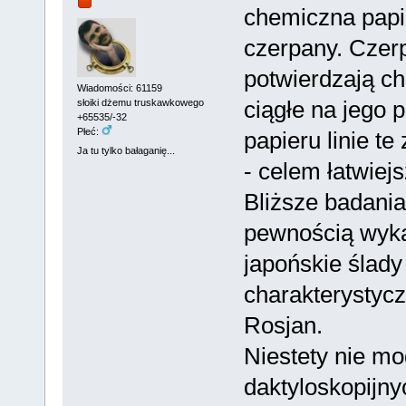
chemiczna papie
czerpany. Czer
potwierdzają ch
Wiadomości: 61159
ciągłe na jego
słoiki dżemu truskawkowego
+65535/-32
Płeć:
papieru linie t
Ja tu tylko bałaganię...
- celem łatwiejs
Bliższe badania 
pewnością wyka
japońskie ślady
charakterystycz
Rosjan.
Niestety nie m
daktyloskopijny