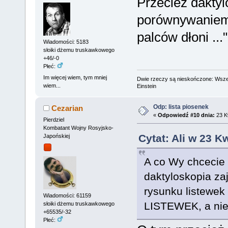
Przecież daktyl
porównywaniem 
palców dłoni .
Wiadomości: 5183
słoiki dżemu truskawkowego
+46/-0
Płeć:
Im więcej wiem, tym mniej
Dwie rzeczy są nieskończone: Wszech
wiem...
Einstein
Odp: lista piosenek
Cezarian
«
Odpowiedź #10 dnia:
23 Kw
Pierdziel
Kombatant Wojny Rosyjsko-
Cytat: Ali w 23 K
Japońskiej
A co Wy chcecie 
daktyloskopia za
rysunku listewek
Wiadomości: 61159
LISTEWEK, a ni
słoiki dżemu truskawkowego
+65535/-32
Płeć: