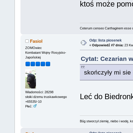
ktoś może pom
Ceterum censeo Carthaginem esse 
Odp: lista piosenek
Fasiol
«
Odpowiedź #7 dnia:
23 Kwi
ZOMOwiec
Kombatant Wojny Rosyjsko-
Cytat: Cezarian w
Japońskiej
skończyły mi sie
Wiadomości: 28298
Leć do Biedron
słoiki dżemu truskawkowego
+65535/-10
Płeć:
Bóg stworzył ziemię, niebo i wodę, ks