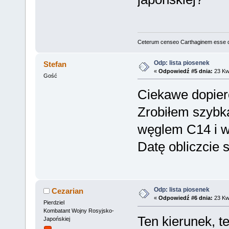
Ceterum censeo Carthaginem esse 
Odp: lista piosenek
Stefan
«
Odpowiedź #5 dnia:
23 Kwi
Gość
Ciekawe dopier
Zrobiłem szybką
węglem C14 i wy
Datę obliczcie s
Odp: lista piosenek
Cezarian
«
Odpowiedź #6 dnia:
23 Kwi
Pierdziel
Kombatant Wojny Rosyjsko-
Ten kierunek, t
Japońskiej