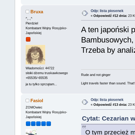
Odp: lista piosenek
Bruxa
«
Odpowiedź #12 dnia:
23 Kw
^,..,^
Pierdziel
A ten japoński p
Kombatant Wojny Rosyjsko-
Japońskiej
Bambusowych, 
Trzeba by anali
Wiadomości: 44722
słoiki dżemu truskawkowego
Rude and not ginger
+65535/-65535
Light travels faster than sound. Tha
ja tu tylko sprzątam...
Odp: lista piosenek
Fasiol
«
Odpowiedź #13 dnia:
23 Kw
ZOMOwiec
Kombatant Wojny Rosyjsko-
Cytat: Cezarian w
Japońskiej
O tym przecież m