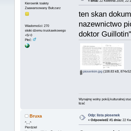
«
dnia:
22 Kwietnia 2009, 22:
Kierownik toalety
Zaawansowany Bułczarz
ten skan dokum
nazewnictwo pi
Wiadomości: 270
słoiki dżemu truskawkowego
doktor Guillotin
+5/-0
Płeć:
piosenkim.jpg
(108.83 kB, 874x521
Wynajmę wolny pokój kulturalnej stud
lizać
Odp: lista piosenek
Bruxa
«
Odpowiedź #1 dnia:
22 Kwi
^,..,^
Pierdziel