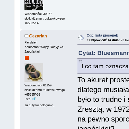
Wiadomości: 30977
słoiki dżemu truskawkowego
+65535/-4
Odp: lista piosenek
Cezarian
«
Odpowiedź #4 dnia:
23 Kwi
Pierdziel
Kombatant Wojny Rosyjsko-
Cytat: Bluesmann
Japońskiej
I co tam oznacza
To akurat proste
Wiadomości: 61159
dlatego musiał
słoiki dżemu truskawkowego
+65535/-32
było to trudne 
Płeć:
Ja tu tylko bałaganię...
Zresztą, w 1972
na pewno sporo
japońskiej?