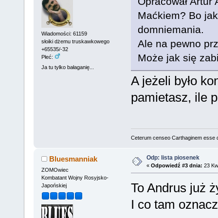
Opracował Artur 
Maćkiem? Bo jak n
domniemania.
Wiadomości: 61159
Ale na pewno prz
słoiki dżemu truskawkowego
+65535/-32
Może jak się zab
Płeć:
Ja tu tylko bałaganię...
A jeżeli było ko
pamietasz, ile
Ceterum censeo Carthaginem esse 
Odp: lista piosenek
Bluesmanniak
«
Odpowiedź #3 dnia:
23 Kwi
ZOMOwiec
Kombatant Wojny Rosyjsko-
To Andrus już ż
Japońskiej
I co tam oznacz