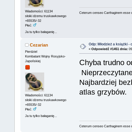
Wiadomości: 61134
Ceterum censeo Carthaginem esse 
słoiki dżemu truskawkowego
+65535/-32
Płeć:
Ja tu tylko bałaganię...
Odp: Młodzież a książki - c
Cezarian
«
Odpowiedź #1451 dnia:
09
Pierdziel
Kombatant Wojny Rosyjsko-
Chyba trudno o
Japońskiej
Nieprzeczytane
Najbardziej bez
atlas grzybów.
Wiadomości: 61134
słoiki dżemu truskawkowego
+65535/-32
Płeć:
Ja tu tylko bałaganię...
Ceterum censeo Carthaginem esse 