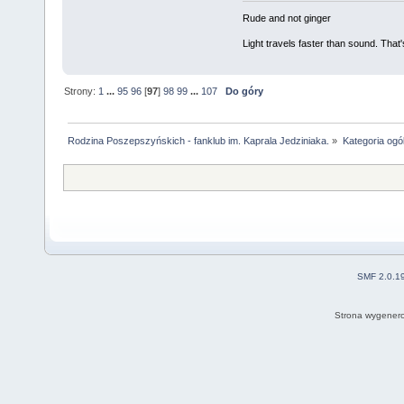
Rude and not ginger
Light travels faster than sound. Tha
Strony:
1
...
95
96
[
97
]
98
99
...
107
Do góry
Rodzina Poszepszyńskich - fanklub im. Kaprala Jedziniaka.
»
Kategoria ogó
SMF 2.0.1
Strona wygenero