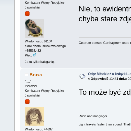
Kombatant Wojny Rosyjsko-
Nie, to ewident
Japońskiej
chyba stare zdj
Wiadomości: 61134
Ceterum censeo Carthaginem esse 
słoiki dżemu truskawkowego
+65535/-32
Płeć:
Ja tu tylko bałaganię...
Odp: Młodzież a książki - c
Bruxa
«
Odpowiedź #1441 dnia:
29
^,..,^
Pierdziel
To może być zdj
Kombatant Wojny Rosyjsko-
Japońskiej
Rude and not ginger
Light travels faster than sound. Tha
Wiadomości: 44697