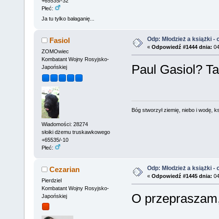
+65535/-32
Płeć:
Ja tu tylko bałaganię...
Odp: Młodzież a książki - c
Fasiol
«
Odpowiedź #1444 dnia:
04
ZOMOwiec
Kombatant Wojny Rosyjsko-
Paul Gasiol? T
Japońskiej
Bóg stworzył ziemię, niebo i wodę, ks
Wiadomości: 28274
słoiki dżemu truskawkowego
+65535/-10
Płeć:
Odp: Młodzież a książki - c
Cezarian
«
Odpowiedź #1445 dnia:
04
Pierdziel
Kombatant Wojny Rosyjsko-
O przepraszam, 
Japońskiej