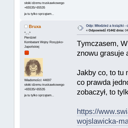
słoiki dżemu truskawkowego
+65535/-65535
ja tu tylko sprzątam...
Odp: Młodzież a książki - c
Bruxa
«
Odpowiedź #1442 dnia:
04
^,..,^
Pierdziel
Tymczasem, Węd
Kombatant Wojny Rosyjsko-
Japońskiej
znowu grasuje a
Jakby co, to t
co prawda jedn
Wiadomości: 44697
słoiki dżemu truskawkowego
+65535/-65535
zobaczył, to ty
ja tu tylko sprzątam...
https://www.swia
wojslawicka-m