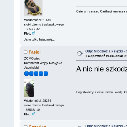
Ceterum censeo Carthaginem esse 
Wiadomości: 61134
słoiki dżemu truskawkowego
+65535/-32
Płeć:
Ja tu tylko bałaganię...
Odp: Młodzież a książki - c
Fasiol
«
Odpowiedź #1446 dnia:
05
ZOMOwiec
Kombatant Wojny Rosyjsko-
A nic nie szkodz
Japońskiej
Bóg stworzył ziemię, niebo i wodę, ks
Wiadomości: 28274
słoiki dżemu truskawkowego
+65535/-10
Płeć:
Odp: Młodzież a książki - c
Cezarian