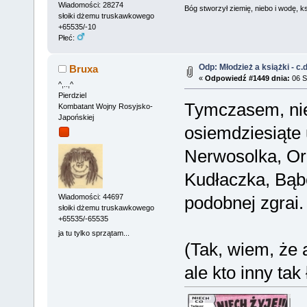
Wiadomości: 28274
Bóg stworzył ziemię, niebo i wodę, ks
słoiki dżemu truskawkowego
+65535/-10
Płeć:
Odp: Młodzież a książki - c.d
Bruxa
«
Odpowiedź #1449 dnia:
06 S
^,..,^
Pierdziel
Tymczasem, nie
Kombatant Wojny Rosyjsko-
Japońskiej
osiemdziesiąte 
Nerwosolka, Or
Kudłaczka, Bąbe
podobnej zgrai.
Wiadomości: 44697
słoiki dżemu truskawkowego
+65535/-65535
ja tu tylko sprzątam...
(Tak, wiem, że 
ale kto inny tak