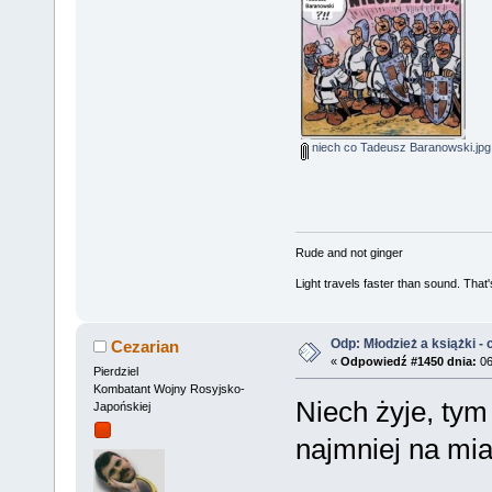
niech co Tadeusz Baranowski.jpg
Rude and not ginger
Light travels faster than sound. Tha
Odp: Młodzież a książki - c
Cezarian
«
Odpowiedź #1450 dnia:
06
Pierdziel
Kombatant Wojny Rosyjsko-
Niech żyje, tym 
Japońskiej
najmniej na m