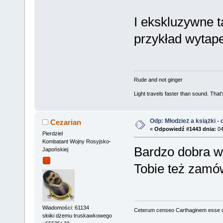
I ekskluzywne 
przykład wytape
Rude and not ginger
Light travels faster than sound. Tha
Odp: Młodzież a książki - c
Cezarian
«
Odpowiedź #1443 dnia:
04
Pierdziel
Kombatant Wojny Rosyjsko-
Bardzo dobra wi
Japońskiej
Tobie też zamó
Wiadomości: 61134
Ceterum censeo Carthaginem esse 
słoiki dżemu truskawkowego