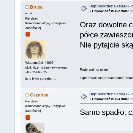
Odp: Młodzież a książki - c
Bruxa
«
Odpowiedź #1452 dnia:
09
^,..,^
Pierdziel
Oraz dowolne c
Kombatant Wojny Rosyjsko-
Japońskiej
półce zawieszo
Nie pytajcie sk
Wiadomości: 44697
słoiki dżemu truskawkowego
Rude and not ginger
+65535/-65535
Light travels faster than sound. Tha
ja tu tylko sprzątam...
Odp: Młodzież a książki - c
Cezarian
«
Odpowiedź #1453 dnia:
09
Pierdziel
Kombatant Wojny Rosyjsko-
Samo spadło, c
Japońskiej