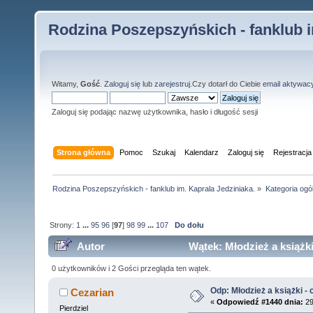
Rodzina Poszepszyńskich - fanklub i
Witamy,
Gość
.
Zaloguj się
lub
zarejestruj
.Czy dotarł do Ciebie
email aktywac
Zaloguj się podając nazwę użytkownika, hasło i długość sesji
Strona główna
Pomoc
Szukaj
Kalendarz
Zaloguj się
Rejestracja
Rodzina Poszepszyńskich - fanklub im. Kaprala Jedziniaka.
»
Kategoria ogó
Strony:
1
...
95
96
[
97
]
98
99
...
107
Do dołu
Autor
Wątek: Młodzież a książki
0 użytkowników i 2 Gości przegląda ten wątek.
Odp: Młodzież a książki - c
Cezarian
«
Odpowiedź #1440 dnia:
29
Pierdziel