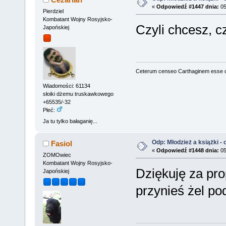
«
Odpowiedź #1447 dnia:
05
Pierdziel
Kombatant Wojny Rosyjsko-
Czyli chcesz, c
Japońskiej
Ceterum censeo Carthaginem esse 
Wiadomości: 61134
słoiki dżemu truskawkowego
+65535/-32
Płeć:
Ja tu tylko bałaganię...
Odp: Młodzież a książki - c
Fasiol
«
Odpowiedź #1448 dnia:
05
ZOMOwiec
Kombatant Wojny Rosyjsko-
Dziękuję za pro
Japońskiej
przynieś żel po