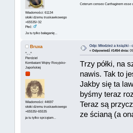
Ceterum censeo Carthaginem esse 
Wiadomości: 61134
słoiki dżemu truskawkowego
+65535/-32
Płeć:
Ja tu tylko bałaganię...
Odp: Młodzież a książki - c
Bruxa
«
Odpowiedź #1454 dnia:
09
^,..,^
Pierdziel
Trzy półki, na s
Kombatant Wojny Rosyjsko-
Japońskiej
nawis. Tak to je
Jakby się ta la
byśmy teraz ro
Teraz są przyczł
Wiadomości: 44697
słoiki dżemu truskawkowego
+65535/-65535
ze ścianą (a on
ja tu tylko sprzątam...