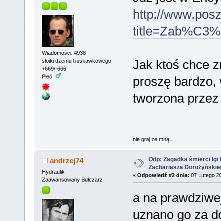
http://www.pos
title=Zab%C3%
Wiadomości: 4938
Jak ktoś chce z
słoiki dżemu truskawkowego
+669/-666
Płeć:
proszę bardzo, 
tworzona przez
nie graj ze mną...
Odp: Zagadka śmierci Igi 
andrzej74
Zachariasza Dorożyńskie
Hydraulik
«
Odpowiedź #2 dnia:
07 Lutego 20
Zaawansowany Bułczarz
a na prawdziwej
uznano go za do