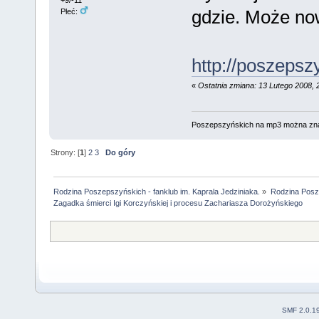
gdzie. Może now
Płeć:
http://poszeps
«
Ostatnia zmiana: 13 Lutego 2008, 
Poszepszyńskich na mp3 można zn
Strony: [
1
]
2
3
Do góry
Rodzina Poszepszyńskich - fanklub im. Kaprala Jedziniaka.
»
Rodzina Posz
Zagadka śmierci Igi Korczyńskiej i procesu Zachariasza Dorożyńskiego
SMF 2.0.1