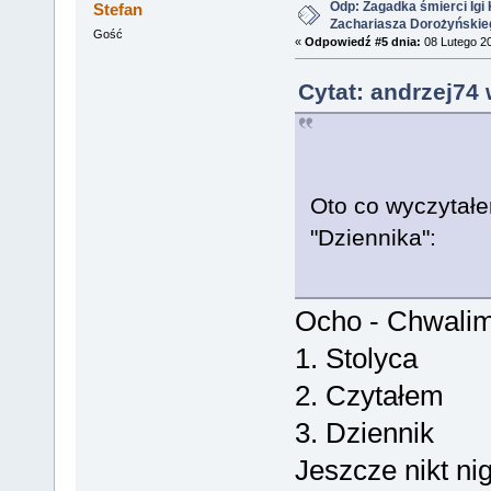
Odp: Zagadka śmierci Igi 
Stefan
Zachariasza Dorożyńskie
Gość
«
Odpowiedź #5 dnia:
08 Lutego 20
Cytat: andrzej74 
Oto co wyczytał
"Dziennika":
Ocho - Chwalim
1. Stolyca
2. Czytałem
3. Dziennik
Jeszcze nikt ni