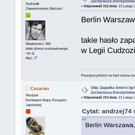
Zachariasza Dorożyńskie
Hydraulik
«
Odpowiedź #12 dnia:
13 Lutego 2
Zaawansowany Bułczarz
Berlin Warszaw
takie hasło zap
Wiadomości: 384
w Legii Cudzoz
słoiki dżemu truskawkowego
+9/-11
Płeć:
Poszepszyńskich na mp3 można zn
Odp: Zagadka śmierci Igi 
Cezarian
Zachariasza Dorożyńskie
Pierdziel
«
Odpowiedź #13 dnia:
13 Lutego 2
Kombatant Wojny Rosyjsko-
Japońskiej
Cytat: andrzej74 
Berlin Warszawa,