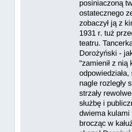
posiniaczoną tw
ostatecznego z
zobaczył ją z ki
1931 r. tuż pr
teatru. Tancerk
Dorożyński - ja
"zamienił z nią
odpowiedziała, 
nagle rozległy 
strzały rewolwe
służbę i publicz
dwiema kulami w
brocząc w kałuż