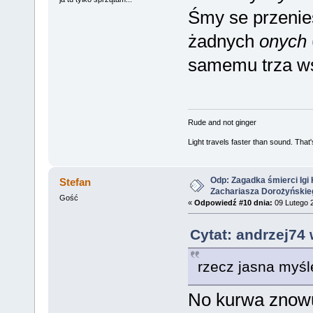
Śmy se przenieś
żadnych
onych
samemu trza ws
Rude and not ginger
Light travels faster than sound. Tha
Odp: Zagadka śmierci Igi 
Stefan
Zachariasza Dorożyńskie
Gość
«
Odpowiedź #10 dnia:
09 Lutego 2
Cytat: andrzej74 
rzecz jasna myśl
No kurwa znowu