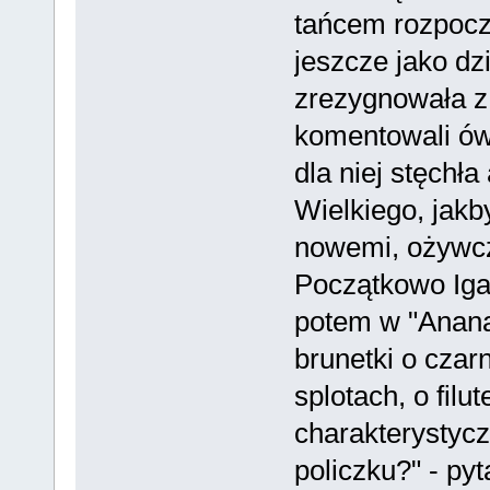
tańcem rozpocz
jeszcze jako dz
zrezygnowała z b
komentowali ówc
dla niej stęchła
Wielkiego, jakb
nowemi, ożywcz
Początkowo Iga
potem w "Ananas
brunetki o czar
splotach, o filu
charakterystyc
policzku?" - pyt