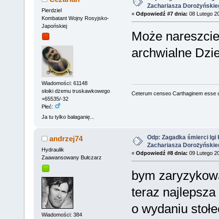
Zachariasza Dorożyńskie
Pierdziel
«
Odpowiedź #7 dnia:
08 Lutego 20
Kombatant Wojny Rosyjsko-
Japońskiej
Może nareszcie 
archwialne Dzie
Wiadomości: 61148
słoiki dżemu truskawkowego
Ceterum censeo Carthaginem esse 
+65535/-32
Płeć:
Ja tu tylko bałaganię...
Odp: Zagadka śmierci Igi 
andrzej74
Zachariasza Dorożyńskie
Hydraulik
«
Odpowiedź #8 dnia:
09 Lutego 20
Zaawansowany Bułczarz
bym zaryzykował
teraz najlepsza
o wydaniu stoł
Wiadomości: 384