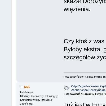
skazał Dorożyńs
więzienia.
Czy ktoś z was 
Byłoby ekstra, 
szczegółów życi
Poszepszyńskich na mp3 można zn
Odp: Zagadka śmierci Igi 
666
Zachariasza Dorożyńskie
Łeb-Majster
«
Odpowiedź #1 dnia:
07 Lutego 20
Młodszy Techniczny Telewizyjny
Kombatant Wojny Rosyjsko-
Już jest w Ency
Japońskiej