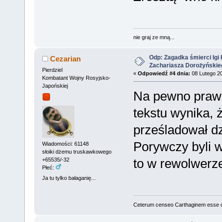
nie graj ze mną...
Odp: Zagadka śmierci Igi 
Cezarian
Zachariasza Dorożyńskie
Pierdziel
«
Odpowiedź #4 dnia:
08 Lutego 20
Kombatant Wojny Rosyjsko-
Japońskiej
Na pewno prawd
tekstu wynika, 
prześladował dz
Porywczy byli w
Wiadomości: 61148
słoiki dżemu truskawkowego
to w rewolwerz
+65535/-32
Płeć:
Ja tu tylko bałaganię...
Ceterum censeo Carthaginem esse 