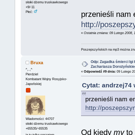
słoiki dżemu truskawkowego
+9/-11
przenieśli nam 
Płeć:
http://poszepsz
«
Ostatnia zmiana: 09 Lutego 2008, 
Poszepszyńskich na mp3 można zn
Odp: Zagadka śmierci Igi 
Bruxa
Zachariasza Dorożyńskie
^,..,^
«
Odpowiedź #9 dnia:
09 Lutego 20
Pierdziel
Kombatant Wojny Rosyjsko-
Cytat: andrzej74 
Japońskiej
przenieśli nam e
http://poszepszy
Wiadomości: 44707
słoiki dżemu truskawkowego
+65535/-65535
Od kiedy
my
to
ja tu tylko sprzątam...