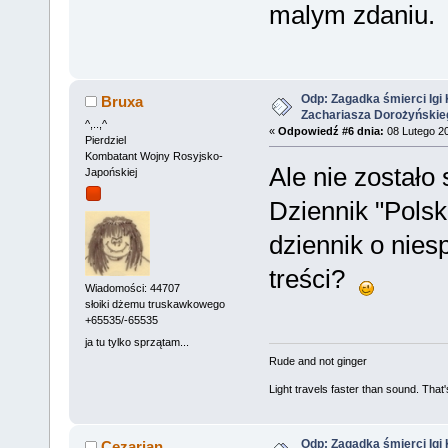
malym zdaniu.
Odp: Zagadka śmierci Igi 
Bruxa
Zachariasza Dorożyńskie
^,..,^
«
Odpowiedź #6 dnia:
08 Lutego 20
Pierdziel
Kombatant Wojny Rosyjsko-
Ale nie zostało
Japońskiej
Dziennik "Polsk
dziennik o nies
treści?
Wiadomości: 44707
słoiki dżemu truskawkowego
+65535/-65535
ja tu tylko sprzątam...
Rude and not ginger
Light travels faster than sound. Tha
Odp: Zagadka śmierci Igi 
Cezarian