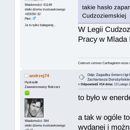
Wiadomości: 61148
takie hasło zapa
słoiki dżemu truskawkowego
Cudzoziemskiej
+65535/-32
Płeć:
Ja tu tylko bałaganię...
W Legii Cudzoz
Pracy w Mlada 
Ceterum censeo Carthaginem esse 
Odp: Zagadka śmierci Igi 
andrzej74
Zachariasza Dorożyńskie
Hydraulik
«
Odpowiedź #14 dnia:
13 Lutego 2
Zaawansowany Bułczarz
to było w enerde
a tak w ogóle t
Wiadomości: 384
wydanej i można
słoiki dżemu truskawkowego
+9/-11