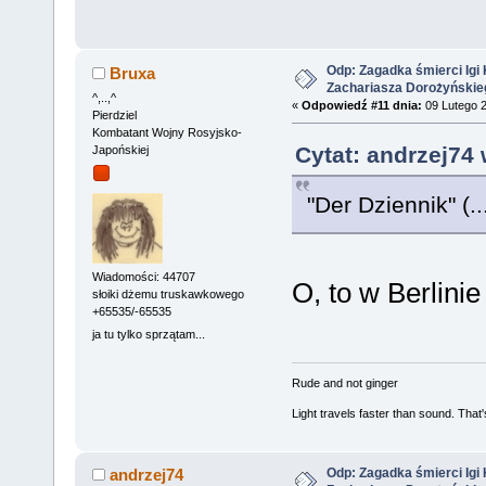
Odp: Zagadka śmierci Igi 
Bruxa
Zachariasza Dorożyńskie
^,..,^
«
Odpowiedź #11 dnia:
09 Lutego 2
Pierdziel
Kombatant Wojny Rosyjsko-
Cytat: andrzej74 
Japońskiej
"Der Dziennik" (.
Wiadomości: 44707
O, to w Berlini
słoiki dżemu truskawkowego
+65535/-65535
ja tu tylko sprzątam...
Rude and not ginger
Light travels faster than sound. Tha
Odp: Zagadka śmierci Igi 
andrzej74