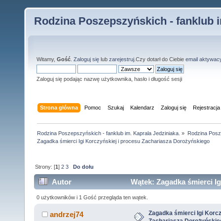
Rodzina Poszepszyńskich - fanklub i
Witamy,
Gość
.
Zaloguj się
lub
zarejestruj
.Czy dotarł do Ciebie
email aktywac
Zaloguj się podając nazwę użytkownika, hasło i długość sesji
Strona główna
Pomoc
Szukaj
Kalendarz
Zaloguj się
Rejestracja
Rodzina Poszepszyńskich - fanklub im. Kaprala Jedziniaka.
»
Rodzina Posz
Zagadka śmierci Igi Korczyńskiej i procesu Zachariasza Dorożyńskiego
Strony: [
1
]
2
3
Do dołu
Autor
Wątek: Zagadka śmierci Ig
(Przeczytany 36374 razy)
0 użytkowników i 1 Gość przegląda ten wątek.
Zagadka śmierci Igi Korcz
andrzej74
Zachariasza Dorożyńskie