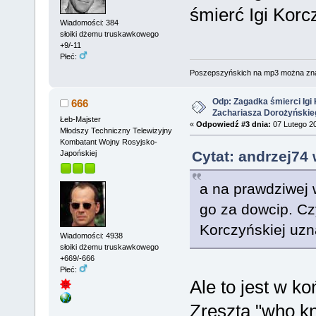
śmierć Igi Korc
Wiadomości: 384
słoiki dżemu truskawkowego
+9/-11
Płeć:
Poszepszyńskich na mp3 można zn
Odp: Zagadka śmierci Igi 
666
Zachariasza Dorożyńskie
Łeb-Majster
«
Odpowiedź #3 dnia:
07 Lutego 20
Młodszy Techniczny Telewizyjny
Kombatant Wojny Rosyjsko-
Cytat: andrzej74 
Japońskiej
a na prawdziwej 
go za dowcip. Czy
Korczyńskiej uzn
Wiadomości: 4938
słoiki dżemu truskawkowego
+669/-666
Płeć:
Ale to jest w k
Zresztą "who k