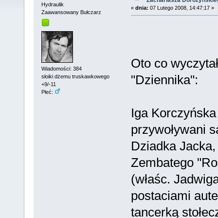
Hydraulik
«
dnia:
07 Lutego 2008, 14:47:17 »
Zaawansowany Bułczarz
Oto co wyczyta
Wiadomości: 384
"Dziennika":
słoiki dżemu truskawkowego
+9/-11
Płeć:
Iga Korczyńska 
przywoływani s
Dziadka Jacka,
Zembatego "Rod
(właśc. Jadwiga
postaciami aut
tancerką stołec