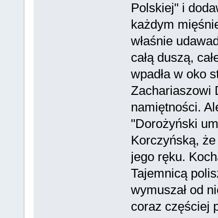
Polskiej" i dod
każdym mięśnie
właśnie udawadn
całą duszą, całe
wpadła w oko st
Zachariaszowi 
namiętności. Al
"Dorożyński um
Korczyńską, że
jego ręku. Kocha
Tajemnicą polis
wymuszał od niej
coraz częściej 