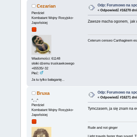
Odp: Forumowo na sp
Cezarian
«
Odpowiedź #16270 dni
Pierdziel
Kombatant Wojny Rosyjsko-
Zawsze macha ogonem, jak 
Japońskiej
Ceterum censeo Carthaginem es
Wiadomości: 61148
słoiki dżemu truskawkowego
+65535/-32
Płeć:
Ja tu tylko bałaganię...
Odp: Forumowo na sp
Bruxa
«
Odpowiedź #16271 dni
^,..,^
Pierdziel
Tymczasem, ja się znam na eu
Kombatant Wojny Rosyjsko-
Japońskiej
Rude and not ginger
Light travels faster than sound.