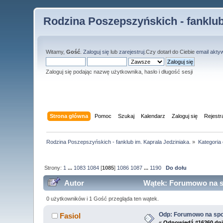
Rodzina Poszepszyńskich - fanklub
Witamy,
Gość
.
Zaloguj się
lub
zarejestruj
.Czy dotarł do Ciebie
email akty
Zaloguj się podając nazwę użytkownika, hasło i długość sesji
Strona główna
Pomoc
Szukaj
Kalendarz
Zaloguj się
Rejestr
Rodzina Poszepszyńskich - fanklub im. Kaprala Jedziniaka.
»
Kategoria
Strony:
1
...
1083
1084
[
1085
]
1086
1087
...
1190
Do dołu
Autor
Wątek: Forumowo na s
0 użytkowników i 1 Gość przegląda ten wątek.
Odp: Forumowo na sp
Fasiol
«
Odpowiedź #16260 dni