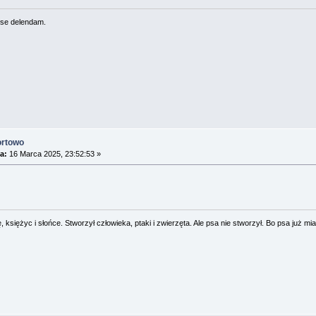
se delendam.
ortowo
a:
16 Marca 2025, 23:52:53 »
 księżyc i słońce. Stworzył człowieka, ptaki i zwierzęta. Ale psa nie stworzył. Bo psa już mia