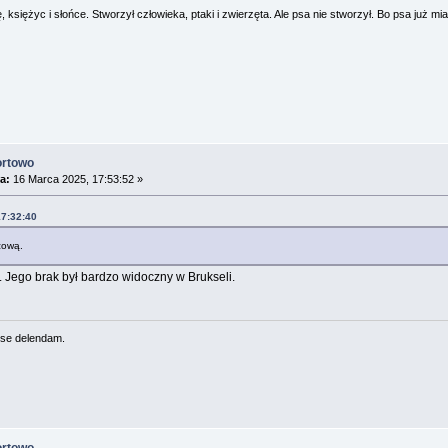
 księżyc i słońce. Stworzył człowieka, ptaki i zwierzęta. Ale psa nie stworzył. Bo psa już mia
ortowo
a:
16 Marca 2025, 17:53:52 »
17:32:40
zową.
i. Jego brak był bardzo widoczny w Brukseli.
se delendam.