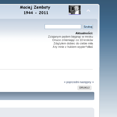
Aktualności:
Zziajanym pędem bięgnąc w mroku
Onuce zmieniając co 10 kroków
Zdążyłem dobiec do ciebie miła
A ty mnie z hukiem wypier*oliłaś
« poprzedni
następny »
DRUKUJ