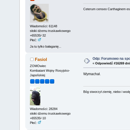
Ceterum censeo Carthaginem es
Wiadomości: 61148
słoiki dżemu truskawkowego
+65535/-32
Płeć:
Ja tu tylko bałaganię...
Odp: Forumowo na sp
Fasiol
«
Odpowiedź #16269 dni
ZOMOwiec
Kombatant Wojny Rosyjsko-
Wymachał.
Japońskiej
Bóg stworzył ziemię, niebo i wodę,
Wiadomości: 28284
słoiki dżemu truskawkowego
+65535/-10
Płeć: