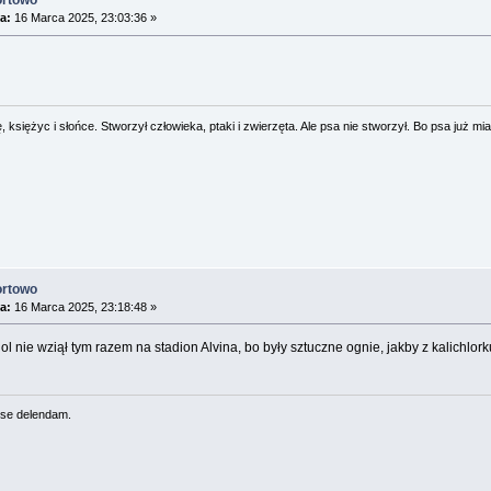
ortowo
a:
16 Marca 2025, 23:03:36 »
 księżyc i słońce. Stworzył człowieka, ptaki i zwierzęta. Ale psa nie stworzył. Bo psa już mia
ortowo
a:
16 Marca 2025, 23:18:48 »
 nie wziął tym razem na stadion Alvina, bo były sztuczne ognie, jakby z kalichlorku 
se delendam.