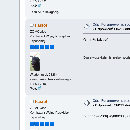
+65535/-32
Płeć:
Ja tu tylko bałaganię...
Odp: Forumowo na sp
Fasiol
«
Odpowiedź #16262 dni
ZOMOwiec
Kombatant Wojny Rosyjsko-
O, może tak być .
Japońskiej
Bóg stworzył ziemię, niebo i wodę,
Wiadomości: 28284
słoiki dżemu truskawkowego
+65535/-10
Płeć:
Odp: Forumowo na sp
Fasiol
«
Odpowiedź #16263 dni
ZOMOwiec
Kombatant Wojny Rosyjsko-
Baader wczoraj wymachał, te
Japońskiej