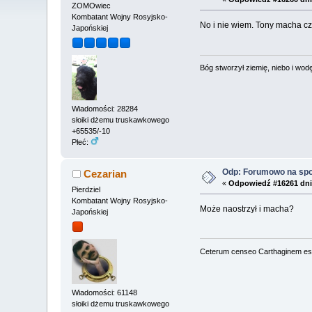
ZOMOwiec
Kombatant Wojny Rosyjsko-
No i nie wiem. Tony macha cz
Japońskiej
Bóg stworzył ziemię, niebo i wodę,
Wiadomości: 28284
słoiki dżemu truskawkowego
+65535/-10
Płeć:
Odp: Forumowo na sp
Cezarian
«
Odpowiedź #16261 dni
Pierdziel
Kombatant Wojny Rosyjsko-
Może naostrzył i macha?
Japońskiej
Ceterum censeo Carthaginem es
Wiadomości: 61148
słoiki dżemu truskawkowego