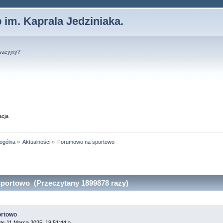
 im. Kaprala Jedziniaka.
wacyjny?
acja
 ogólna
»
Aktualności
»
Forumowo na sportowo
portowo (Przeczytany 1899878 razy)
ortowo
a:
11 Marca 2025, 19:51:44 »