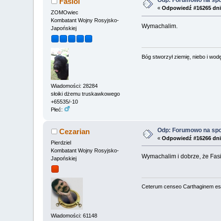
Odp: Forumowo na sp
Fasiol
«
Odpowiedź #16265 dni
ZOMOwiec
Kombatant Wojny Rosyjsko-
Wymachalim.
Japońskiej
Bóg stworzył ziemię, niebo i wodę,
Wiadomości: 28284
słoiki dżemu truskawkowego
+65535/-10
Płeć:
Odp: Forumowo na sp
Cezarian
«
Odpowiedź #16266 dni
Pierdziel
Kombatant Wojny Rosyjsko-
Wymachalim i dobrze, że Fasiol
Japońskiej
Ceterum censeo Carthaginem es
Wiadomości: 61148