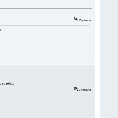
Zapisane
ł.
strzelali.
Zapisane