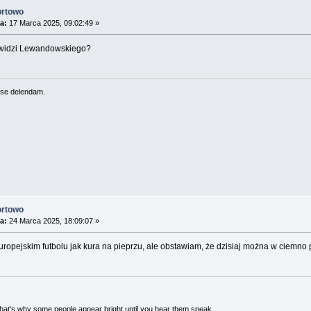
ortowo
a:
17 Marca 2025, 09:02:49 »
widzi Lewandowskiego?
se delendam.
ortowo
a:
24 Marca 2025, 18:09:07 »
ropejskim futbolu jak kura na pieprzu, ale obstawiam, że dzisiaj można w ciemn
 That's why some people appear bright until you hear them speak.