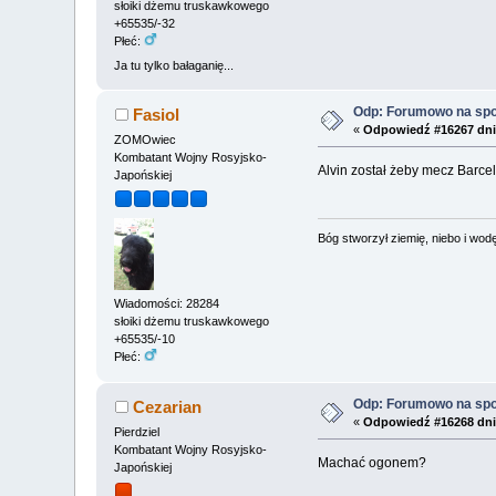
słoiki dżemu truskawkowego
+65535/-32
Płeć:
Ja tu tylko bałaganię...
Odp: Forumowo na sp
Fasiol
«
Odpowiedź #16267 dni
ZOMOwiec
Kombatant Wojny Rosyjsko-
Alvin został żeby mecz Barce
Japońskiej
Bóg stworzył ziemię, niebo i wodę,
Wiadomości: 28284
słoiki dżemu truskawkowego
+65535/-10
Płeć:
Odp: Forumowo na sp
Cezarian
«
Odpowiedź #16268 dni
Pierdziel
Kombatant Wojny Rosyjsko-
Machać ogonem?
Japońskiej