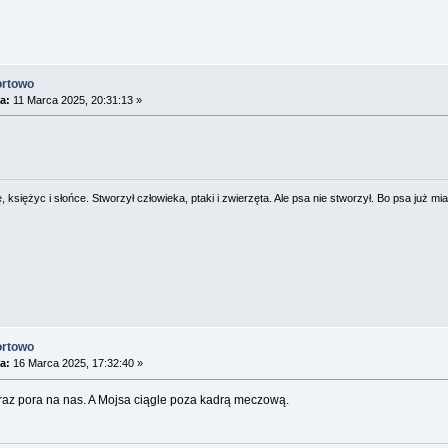
ortowo
a:
11 Marca 2025, 20:31:13 »
 księżyc i słońce. Stworzył człowieka, ptaki i zwierzęta. Ale psa nie stworzył. Bo psa już mia
ortowo
a:
16 Marca 2025, 17:32:40 »
raz pora na nas. A Mojsa ciągle poza kadrą meczową.