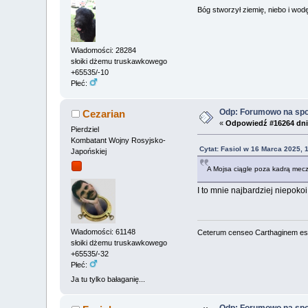
Bóg stworzył ziemię, niebo i wodę,
Wiadomości: 28284
słoiki dżemu truskawkowego
+65535/-10
Płeć:
Odp: Forumowo na sp
Cezarian
«
Odpowiedź #16264 dni
Pierdziel
Kombatant Wojny Rosyjsko-
Cytat: Fasiol w 16 Marca 2025, 
Japońskiej
A Mojsa ciągle poza kadrą mec
I to mnie najbardziej niepoko
Wiadomości: 61148
Ceterum censeo Carthaginem es
słoiki dżemu truskawkowego
+65535/-32
Płeć:
Ja tu tylko bałaganię...