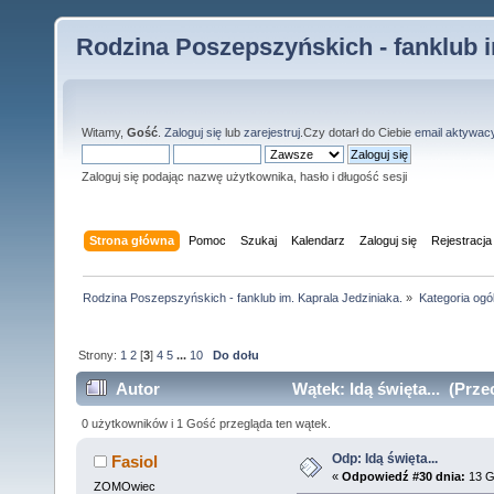
Rodzina Poszepszyńskich - fanklub i
Witamy,
Gość
.
Zaloguj się
lub
zarejestruj
.Czy dotarł do Ciebie
email aktywac
Zaloguj się podając nazwę użytkownika, hasło i długość sesji
Strona główna
Pomoc
Szukaj
Kalendarz
Zaloguj się
Rejestracja
Rodzina Poszepszyńskich - fanklub im. Kaprala Jedziniaka.
»
Kategoria ogó
Strony:
1
2
[
3
]
4
5
...
10
Do dołu
Autor
Wątek: Idą święta... (Prze
0 użytkowników i 1 Gość przegląda ten wątek.
Odp: Idą święta...
Fasiol
«
Odpowiedź #30 dnia:
13 G
ZOMOwiec