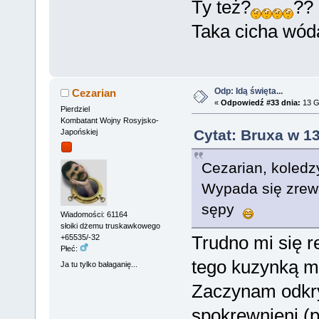
Ty też?
??
Taka cicha wóda
Odp: Idą święta...
Cezarian
«
Odpowiedź #33 dnia:
13 G
Pierdziel
Kombatant Wojny Rosyjsko-
Cytat: Bruxa w 1
Japońskiej
Cezarian, koledz
Wypada się zrew
sępy
Wiadomości: 61164
słoiki dżemu truskawkowego
Trudno mi się r
+65535/-32
Płeć:
tego kuzynką m
Ja tu tylko bałaganię...
Zaczynam odkr
spokrewnieni (