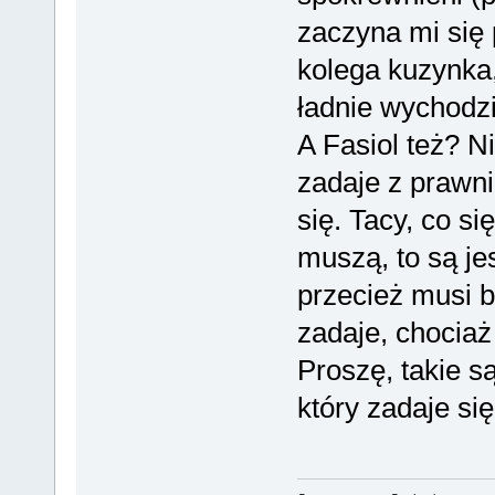
zaczyna mi się 
kolega kuzynka,
ładnie wychodzi
A Fasiol też? N
zadaje z prawni
się. Tacy, co s
muszą, to są je
przecież musi b
zadaje, chociaż
Proszę, takie s
który zadaje si