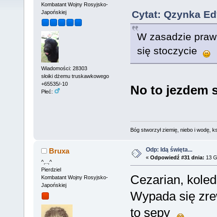
Kombatant Wojny Rosyjsko-
Cytat: Qzynka Ed
Japońskiej
W zasadzie prawni
się stoczycie
Wiadomości: 28303
słoiki dżemu truskawkowego
+65535/-10
No to jezdem s
Płeć:
Bóg stworzył ziemię, niebo i wodę, ks
Odp: Idą święta...
Bruxa
«
Odpowiedź #31 dnia:
13 G
^,..,^
Pierdziel
Cezarian, koled
Kombatant Wojny Rosyjsko-
Japońskiej
Wypada się zre
to sępy