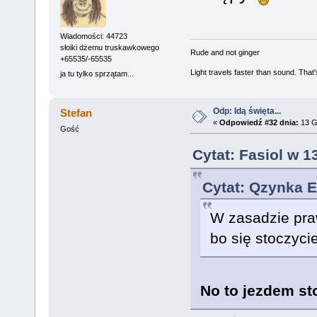
Wiadomości: 44723
słoiki dżemu truskawkowego
Rude and not ginger
+65535/-65535
Light travels faster than sound. Tha
ja tu tylko sprzątam...
Odp: Idą święta...
Stefan
«
Odpowiedź #32 dnia:
13 G
Gość
Cytat: Fasiol w 1
Cytat: Qzynka E
W zasadzie praw
bo się stoczyc
No to jezdem st