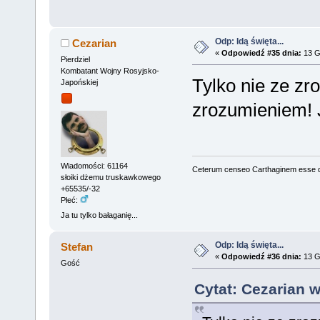
Odp: Idą święta...
Cezarian
«
Odpowiedź #35 dnia:
13 G
Pierdziel
Kombatant Wojny Rosyjsko-
Tylko nie ze zr
Japońskiej
zrozumieniem! J
Wiadomości: 61164
Ceterum censeo Carthaginem esse 
słoiki dżemu truskawkowego
+65535/-32
Płeć:
Ja tu tylko bałaganię...
Odp: Idą święta...
Stefan
«
Odpowiedź #36 dnia:
13 G
Gość
Cytat: Cezarian w