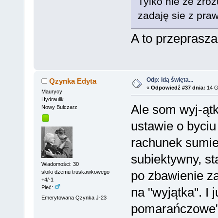
Tylko nie ze zro
zadaję sie z praw
A to przeprasz
Odp: Idą święta...
Qzynka Edyta
«
Odpowiedź #37 dnia:
14 G
Maurycy
Hydraulik
Ale som wyj-ątki
Nowy Bułczarz
ustawie o byciu
rachunek sumien
subiektywny, st
Wiadomości: 30
po zbawienie za
słoiki dżemu truskawkowego
+4/-1
Płeć:
na "wyjątka". I 
Emerytowana Qzynka J-23
pomarańczowe"