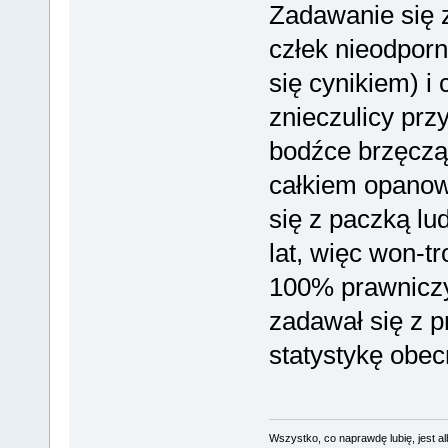
Zadawanie się z
człek nieodporn
się cynikiem) i
znieczulicy prz
bodźce brzęczą
całkiem opanowa
się z paczką lu
lat, więc won-tr
100% prawniczy
zadawał się z p
statystykę obe
Wszystko, co naprawdę lubię, jest al