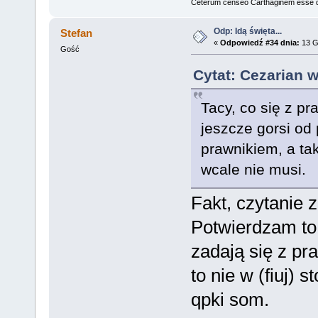
Ceterum censeo Carthaginem esse 
Odp: Idą święta...
Stefan
«
Odpowiedź #34 dnia:
13 G
Gość
Cytat: Cezarian w
Tacy, co się z p
jeszcze gorsi od
prawnikiem, a tak
wcale nie musi.
Fakt, czytanie z
Potwierdzam to 
zadają się z pr
to nie w (fiuj)
qpki som.