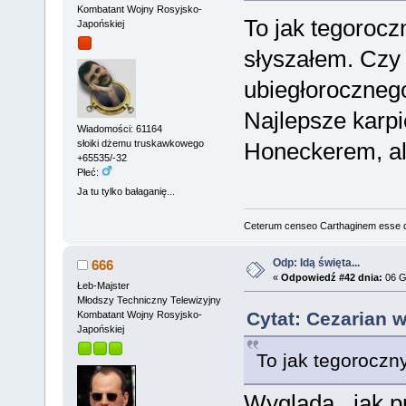
Kombatant Wojny Rosyjsko-
To jak tegorocz
Japońskiej
słyszałem. Czy 
ubiegłoroczneg
Najlepsze karp
Wiadomości: 61164
Honeckerem, al
słoiki dżemu truskawkowego
+65535/-32
Płeć:
Ja tu tylko bałaganię...
Ceterum censeo Carthaginem esse 
Odp: Idą święta...
666
«
Odpowiedź #42 dnia:
06 G
Łeb-Majster
Młodszy Techniczny Telewizyjny
Cytat: Cezarian w
Kombatant Wojny Rosyjsko-
Japońskiej
To jak tegoroczn
Wygląda...jak p