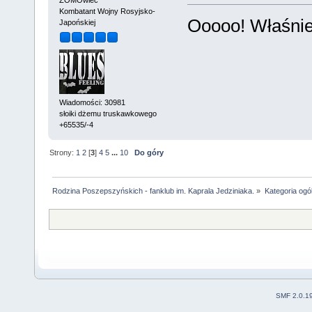
Kombatant Wojny Rosyjsko-
Ooooo! Właśnie 
Japońskiej
Wiadomości: 30981
słoiki dżemu truskawkowego
+65535/-4
Strony:
1
2
[
3
]
4
5
...
10
Do góry
Rodzina Poszepszyńskich - fanklub im. Kaprala Jedziniaka.
»
Kategoria ogó
SMF 2.0.1