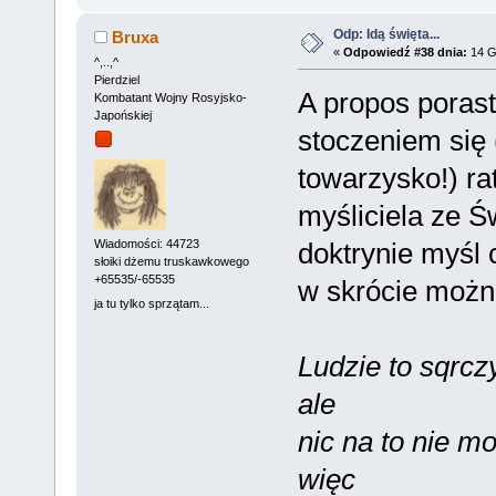
Odp: Idą święta...
Bruxa
«
Odpowiedź #38 dnia:
14 G
^,..,^
Pierdziel
A propos poras
Kombatant Wojny Rosyjsko-
Japońskiej
stoczeniem się 
towarzysko!) ra
myśliciela ze Ś
doktrynie myśl 
Wiadomości: 44723
słoiki dżemu truskawkowego
+65535/-65535
w skrócie możn
ja tu tylko sprzątam...
Ludzie to sqrcz
ale
nic na to nie m
więc