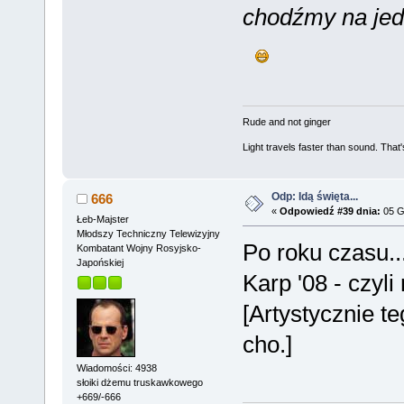
chodźmy na je
Rude and not ginger
Light travels faster than sound. Tha
Odp: Idą święta...
666
«
Odpowiedź #39 dnia:
05 G
Łeb-Majster
Młodszy Techniczny Telewizyjny
Po roku czasu..
Kombatant Wojny Rosyjsko-
Japońskiej
Karp '08 - czyl
[Artystycznie te
cho.]
Wiadomości: 4938
słoiki dżemu truskawkowego
+669/-666