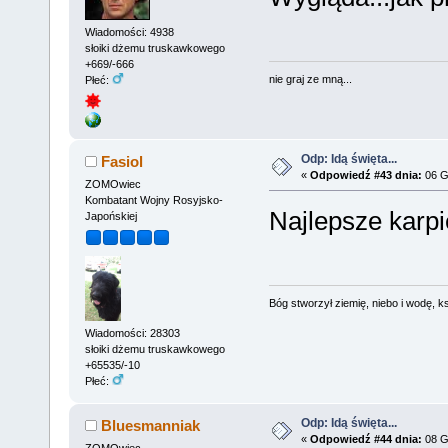
Wiadomości: 4938
słoiki dżemu truskawkowego
+669/-666
nie graj ze mną...
Płeć:
Odp: Idą święta...
Fasiol
«
Odpowiedź #43 dnia:
06 G
ZOMOwiec
Kombatant Wojny Rosyjsko-
Najlepsze karpi
Japońskiej
Bóg stworzył ziemię, niebo i wodę, ks
Wiadomości: 28303
słoiki dżemu truskawkowego
+65535/-10
Płeć:
Odp: Idą święta...
Bluesmanniak
«
Odpowiedź #44 dnia:
08 G
ZOMOwiec