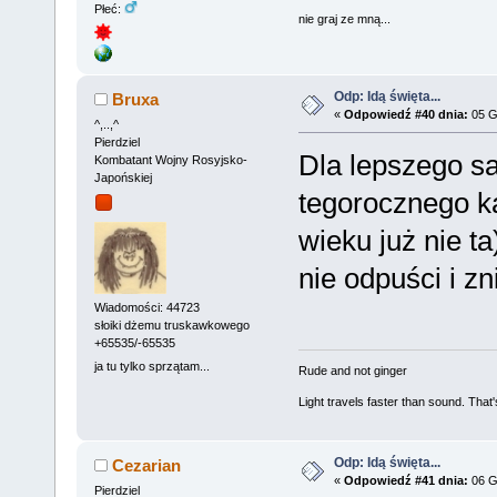
Płeć:
nie graj ze mną...
Odp: Idą święta...
Bruxa
«
Odpowiedź #40 dnia:
05 G
^,..,^
Pierdziel
Dla lepszego s
Kombatant Wojny Rosyjsko-
Japońskiej
tegorocznego ka
wieku już nie ta
nie odpuści i 
Wiadomości: 44723
słoiki dżemu truskawkowego
+65535/-65535
ja tu tylko sprzątam...
Rude and not ginger
Light travels faster than sound. Tha
Odp: Idą święta...
Cezarian
«
Odpowiedź #41 dnia:
06 G
Pierdziel