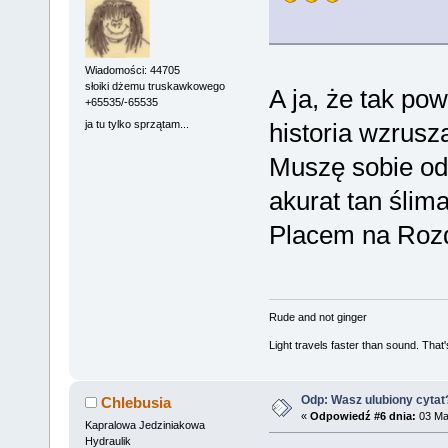
Wiadomości: 44705
słoiki dżemu truskawkowego
A ja, że tak po
+65535/-65535
ja tu tylko sprzątam...
historia wzrusz
Muszę sobie odś
akurat tan ślim
Placem na Rozd
Rude and not ginger
Light travels faster than sound. Tha
Odp: Wasz ulubiony cytat
Chlebusia
«
Odpowiedź #6 dnia:
03 Maj
Kapralowa Jedziniakowa
Hydraulik