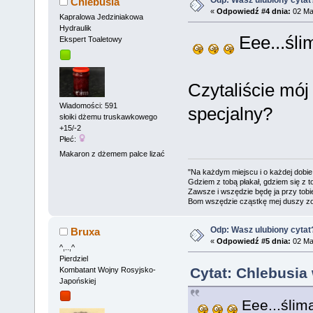
Chlebusia
«
Odpowiedź #4 dnia:
02 Maj
Kapralowa Jedziniakowa
Hydraulik
Eee...śli
Ekspert Toaletowy
Czytaliście mój
Wiadomości: 591
specjalny?
słoiki dżemu truskawkowego
+15/-2
Płeć:
Makaron z dżemem palce lizać
"Na każdym miejscu i o każdej dobie
Gdziem z tobą płakał, gdziem się z t
Zawsze i wszędzie będę ja przy tobi
Bom wszędzie cząstkę mej duszy zo
Odp: Wasz ulubiony cytat
Bruxa
«
Odpowiedź #5 dnia:
02 Maj
^,..,^
Pierdziel
Cytat: Chlebusia 
Kombatant Wojny Rosyjsko-
Japońskiej
Eee...ślim