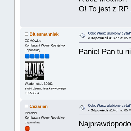
O! To jest z RP
Odp: Wasz ulubiony cytat
Bluesmanniak
«
Odpowiedź #13 dnia:
05 Ma
ZOMOwiec
Kombatant Wojny Rosyjsko-
Panie! Pan tu ni
Japońskiej
Wiadomości: 30962
słoiki dżemu truskawkowego
+65535/-4
Odp: Wasz ulubiony cytat
Cezarian
«
Odpowiedź #14 dnia:
05 Ma
Pierdziel
Kombatant Wojny Rosyjsko-
Najprawdopodob
Japońskiej