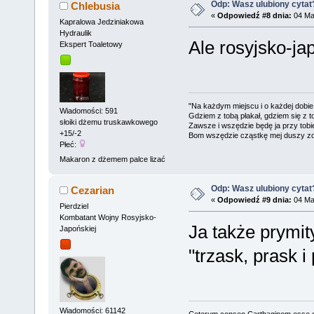
Odp: Wasz ulubiony cytat
Chlebusia
«
Odpowiedź #8 dnia:
04 Maj
Kapralowa Jedziniakowa
Hydraulik
Ale rosyjsko-j
Ekspert Toaletowy
"Na każdym miejscu i o każdej dobie
Wiadomości: 591
Gdziem z tobą płakał, gdziem się z t
słoiki dżemu truskawkowego
Zawsze i wszędzie będę ja przy tobi
+15/-2
Bom wszędzie cząstkę mej duszy zo
Płeć:
Makaron z dżemem palce lizać
Odp: Wasz ulubiony cytat
Cezarian
«
Odpowiedź #9 dnia:
04 Maj
Pierdziel
Kombatant Wojny Rosyjsko-
Ja także prymit
Japońskiej
"trzask, prask i
Wiadomości: 61142
Ceterum censeo Carthaginem esse 