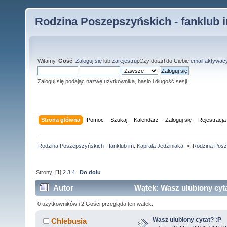
Rodzina Poszepszyńskich - fanklub i
Witamy,
Gość
.
Zaloguj się
lub
zarejestruj
.Czy dotarł do Ciebie
email aktywac
Zaloguj się podając nazwę użytkownika, hasło i długość sesji
Strona główna
Pomoc
Szukaj
Kalendarz
Zaloguj się
Rejestracja
Rodzina Poszepszyńskich - fanklub im. Kaprala Jedziniaka.
»
Rodzina Posz
Strony: [
1
]
2
3
4
Do dołu
Autor
Wątek: Wasz ulubiony cyta
0 użytkowników i 2 Gości przegląda ten wątek.
Wasz ulubiony cytat? :P
Chlebusia