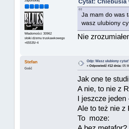
Cytat: Chlebusia
Japońskiej
Ja mam do was ta
wasz ulubiony cy
Wiadomości: 30962
Nie zrozumiałem
słoiki dżemu truskawkowego
+65535/-4
Odp: Wasz ulubiony cytat
Stefan
«
Odpowiedź #12 dnia:
05 Ma
Gość
Jak one te stud
A nie, to nie z R
I jeszcze jeden
Ale to też nie z
To moze:
A bez metafor?