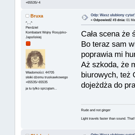
+65535/-4
Odp: Wasz ulubiony cytat
Bruxa
«
Odpowiedź #3 dnia:
01 Maj
^,..,^
Pierdziel
Cała scena że 
Kombatant Wojny Rosyjsko-
Japońskiej
Bo teraz sam w
poprawia mi h
Aż szkoda, że 
biurowych, też 
Wiadomości: 44705
słoiki dżemu truskawkowego
+65535/-65535
dojeżdża do pra
ja tu tylko sprzątam...
Rude and not ginger
Light travels faster than sound. Tha
Odp: Wasz ulubiony cytat