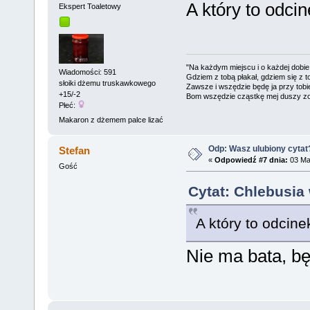
A który to odci
Ekspert Toaletowy
"Na każdym miejscu i o każdej dobie
Wiadomości: 591
Gdziem z tobą płakał, gdziem się z t
słoiki dżemu truskawkowego
Zawsze i wszędzie będę ja przy tobi
+15/-2
Bom wszędzie cząstkę mej duszy zo
Płeć:
Makaron z dżemem palce lizać
Odp: Wasz ulubiony cytat
Stefan
«
Odpowiedź #7 dnia:
03 Maj
Gość
Cytat: Chlebusia 
A który to odcin
Nie ma bata, bę