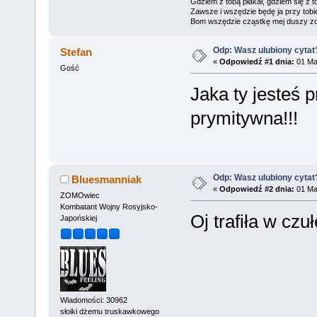
Gdziem z tobą płakał, gdziem się z t
Zawsze i wszędzie będę ja przy tobi
Bom wszędzie cząstkę mej duszy zo
Odp: Wasz ulubiony cytat
Stefan
«
Odpowiedź #1 dnia:
01 Maj
Gość
Jaka ty jesteś 
prymitywna!!!
Odp: Wasz ulubiony cytat
Bluesmanniak
«
Odpowiedź #2 dnia:
01 Maj
ZOMOwiec
Kombatant Wojny Rosyjsko-
Oj trafiła w cz
Japońskiej
Wiadomości: 30962
słoiki dżemu truskawkowego