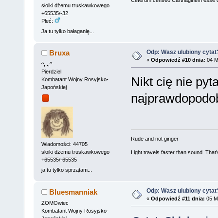
słoiki dżemu truskawkowego
+65535/-32
Płeć:
Ja tu tylko bałaganię...
Odp: Wasz ulubiony cytat
Bruxa
«
Odpowiedź #10 dnia:
04 Ma
^,..,^
Pierdziel
Nikt cię nie pyt
Kombatant Wojny Rosyjsko-
Japońskiej
najprawdopodo
Rude and not ginger
Wiadomości: 44705
słoiki dżemu truskawkowego
Light travels faster than sound. Tha
+65535/-65535
ja tu tylko sprzątam...
Odp: Wasz ulubiony cytat
Bluesmanniak
«
Odpowiedź #11 dnia:
05 Ma
ZOMOwiec
Kombatant Wojny Rosyjsko-