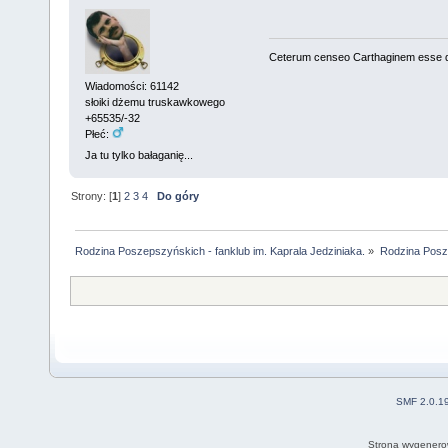
Ceterum censeo Carthaginem esse 
Wiadomości: 61142
słoiki dżemu truskawkowego
+65535/-32
Płeć:
Ja tu tylko bałaganię...
Strony: [
1
]
2
3
4
Do góry
Rodzina Poszepszyńskich - fanklub im. Kaprala Jedziniaka.
»
Rodzina Posz
SMF 2.0.1
Strona wygenero