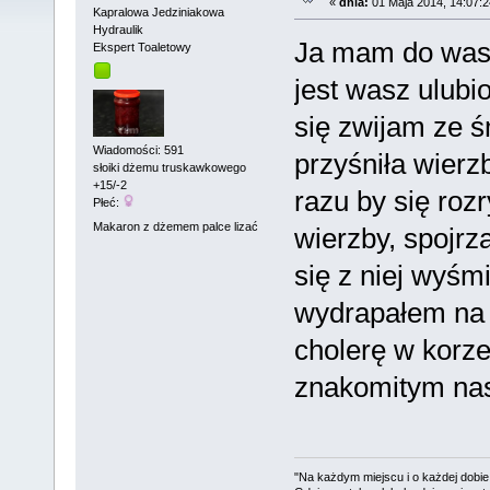
«
dnia:
01 Maja 2014, 14:07:2
Kapralowa Jedziniakowa
Hydraulik
Ja mam do was t
Ekspert Toaletowy
jest wasz ulubi
się zwijam ze ś
Wiadomości: 591
przyśniła wierz
słoiki dżemu truskawkowego
+15/-2
razu by się rozr
Płeć:
Makaron z dżemem palce lizać
wierzby, spojrz
się z niej wyśm
wydrapałem na 
cholerę w korze
znakomitym nas
"Na każdym miejscu i o każdej dobie