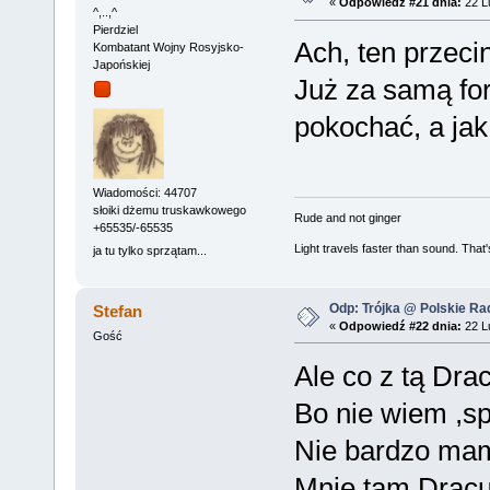
«
Odpowiedź #21 dnia:
22 Lu
^,..,^
Pierdziel
Ach, ten przeci
Kombatant Wojny Rosyjsko-
Japońskiej
Już za samą fo
pokochać, a jak
Wiadomości: 44707
słoiki dżemu truskawkowego
Rude and not ginger
+65535/-65535
Light travels faster than sound. Tha
ja tu tylko sprzątam...
Odp: Trójka @ Polskie Rad
Stefan
«
Odpowiedź #22 dnia:
22 Lu
Gość
Ale co z tą Dra
Bo nie wiem ,sp
Nie bardzo mam 
Mnie tam Dracul