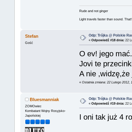
Rude and not ginger
Light travels faster than sound. Tha
Odp: Trójka @ Polskie Rad
Stefan
«
Odpowiedź #18 dnia:
22 Lu
Gość
O ev! jego mać.
Jovi te przecink
A nie ,widzę,że 
«
Ostatnia zmiana: 22 Lutego 2012, 
Odp: Trójka @ Polskie Rad
Bluesmanniak
«
Odpowiedź #19 dnia:
22 Lu
ZOMOwiec
Kombatant Wojny Rosyjsko-
I oni tak już 4 
Japońskiej