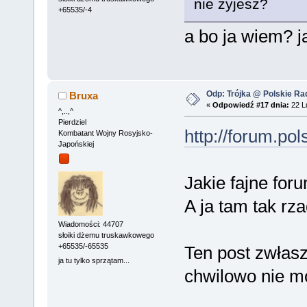
nie żyjesz?
+65535/-4
a bo ja wiem? j
Odp: Trójka @ Polskie Rad
Bruxa
«
Odpowiedź #17 dnia:
22 Lu
^,..,^
Pierdziel
http://forum.pol
Kombatant Wojny Rosyjsko-
Japońskiej
Jakie fajne fo
A ja tam tak r
Wiadomości: 44707
słoiki dżemu truskawkowego
+65535/-65535
Ten post zwła
ja tu tylko sprzątam...
chwilowo nie mo