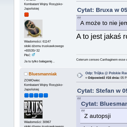
Kombatant Wojny Rosyjsko-
Cytat: Bruxa w 05
Japońskiej
A może to nie jem
A to jest jakaś
Wiadomości: 61147
słoiki dżemu truskawkowego
+65535/-32
Płeć:
Ceterum censeo Carthaginem esse 
Ja tu tylko bałaganię...
Odp: Trójka @ Polskie Rad
Bluesmanniak
«
Odpowiedź #16 dnia:
05 Pa
ZOMOwiec
Kombatant Wojny Rosyjsko-
Cytat: Stefan w 0
Japońskiej
Cytat: Bluesman
Z autopsji
Wiadomości: 30967
słoiki dżemu truskawkowego