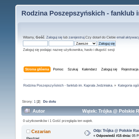
Rodzina Poszepszyńskich - fanklub i
Witamy,
Gość
.
Zaloguj się
lub
zarejestruj
.Czy dotarł do Ciebie
email aktywac
Zaloguj się podając nazwę użytkownika, hasło i długość sesji
Strona główna
Pomoc
Szukaj
Kalendarz
Zaloguj się
Rejestracja
Rodzina Poszepszyńskich - fanklub im. Kaprala Jedziniaka.
»
Kategoria ogó
Strony:
1
[
2
]
Do dołu
Autor
Wątek: Trójka @ Polskie Ra
0 użytkowników i 1 Gość przegląda ten wątek.
Odp: Trójka @ Polskie Rad
Cezarian
«
Odpowiedź #15 dnia:
05 Pa
Pierdziel