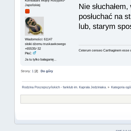
Kombatant Wojny Rosyjsko-
Nie słuchałem,
Japońskiej
posłuchać na st
lub, starym spo
Wiadomości: 61147
słoiki dżemu truskawkowego
+65535/-32
Ceterum censeo Carthaginem esse 
Płeć:
Ja tu tylko bałaganię...
Strony:
1
[
2
]
Do góry
Rodzina Poszepszyńskich - fanklub im. Kaprala Jedziniaka.
»
Kategoria ogó