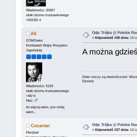
Wiadomości: 30967
słoiki dżemu truskawkowego
+65535/-4
Odp: Trójka @ Polskie Rad
Ali
«
Odpowiedź #26 dnia:
14 Li
ZOMOwiec
Kombatant Wojny Rosyjsko-
A można gdzieś 
Japońskiej
Dwie rzeczy są nieskończone: Wszech
Einstein
Wiadomości: 5183
słoiki dżemu truskawkowego
+46/-0
Płeć:
Im więcej wiem, tym mniej
wiem...
Odp: Trójka @ Polskie Rad
Cezarian
«
Odpowiedź #27 dnia:
14 Li
Pierdziel