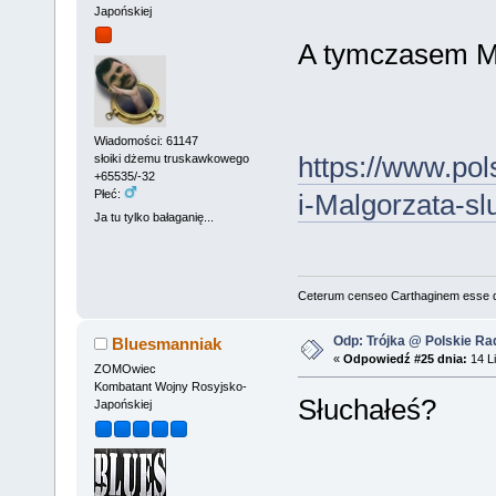
Japońskiej
A tymczasem Mis
Wiadomości: 61147
https://www.pol
słoiki dżemu truskawkowego
+65535/-32
Płeć:
i-Malgorzata-s
Ja tu tylko bałaganię...
Ceterum censeo Carthaginem esse 
Odp: Trójka @ Polskie Rad
Bluesmanniak
«
Odpowiedź #25 dnia:
14 Li
ZOMOwiec
Kombatant Wojny Rosyjsko-
Słuchałeś?
Japońskiej