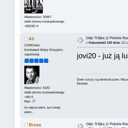
Wiadomości: 30967
słoiki dżemu truskawkowego
+65535/-4
Odp: Trójka @ Polskie Rad
Ali
«
Odpowiedź #20 dnia:
22 Lu
ZOMOwiec
Kombatant Wojny Rosyjsko-
jovi20 - już ją l
Japońskiej
Dwie rzeczy są nieskończone: Wszech
Einstein
Wiadomości: 5183
słoiki dżemu truskawkowego
+46/-0
Płeć:
Im więcej wiem, tym mniej
wiem...
Odp: Trójka @ Polskie Rad
Bruxa