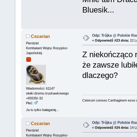
Bluesik...
Odp: Trójka @ Polskie Rad
Cezarian
«
Odpowiedź #23 dnia:
22 Lu
Pierdziel
Kombatant Wojny Rosyjsko-
Z niekończąco 
Japońskiej
że zawsze lubił
dlaczego?
Wiadomości: 61147
słoiki dżemu truskawkowego
+65535/-32
Ceterum censeo Carthaginem esse 
Płeć:
Ja tu tylko bałaganię...
Odp: Trójka @ Polskie Rad
Cezarian
«
Odpowiedź #24 dnia:
14 Li
Pierdziel
Kombatant Wojny Rosyjsko-