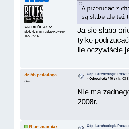
A przerucać z cho
są słabe ale też 
Wiadomości: 30972
Ja sie słabo or
słoiki dżemu truskawkowego
+65535/-4
tylko podrzucać
ile oczywiście
Odp: Larcheologia Posze
dziób pedadoga
«
Odpowiedź #40 dnia:
03 Si
Gość
Nie ma żadnego
2008r.
Odp: Larcheologia Posze
Bluesmanniak