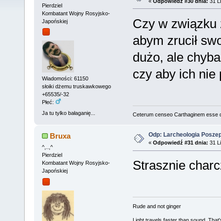
«
Odpowiedź #30 dnia:
31 Li
Pierdziel
Kombatant Wojny Rosyjsko-
Czy w związku 
Japońskiej
abym zrucił sw
dużo, ale chyba
czy aby ich nie
Wiadomości: 61150
słoiki dżemu truskawkowego
+65535/-32
Płeć:
Ja tu tylko bałaganię...
Ceterum censeo Carthaginem esse 
Odp: Larcheologia Posze
Bruxa
«
Odpowiedź #31 dnia:
31 Li
^,..,^
Pierdziel
Strasznie charc
Kombatant Wojny Rosyjsko-
Japońskiej
Rude and not ginger
Light travels faster than sound. Tha