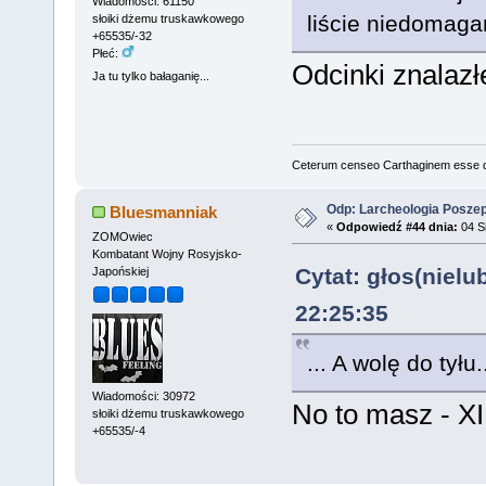
Wiadomości: 61150
liście niedomag
słoiki dżemu truskawkowego
+65535/-32
Płeć:
Odcinki znalazł
Ja tu tylko bałaganię...
Ceterum censeo Carthaginem esse 
Odp: Larcheologia Posze
Bluesmanniak
«
Odpowiedź #44 dnia:
04 Si
ZOMOwiec
Kombatant Wojny Rosyjsko-
Cytat: głos(nielu
Japońskiej
22:25:35
... A wolę do tyłu.
Wiadomości: 30972
No to masz - XI,
słoiki dżemu truskawkowego
+65535/-4