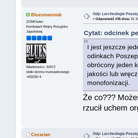
Odp: Larcheologia Posze
Bluesmanniak
«
Odpowiedź #35 dnia:
01 Si
ZOMOwiec
Kombatant Wojny Rosyjsko-
Cytat: odcinek p
Japońskiej
I jest jeszcze je
odinkach Poszep
obrócony jeden k
Wiadomości: 30972
słoiki dżemu truskawkowego
jakości lub wręcz
+65535/-4
monofonizacji.
Że co??? Możes
rzucił uchem o
Odp: Larcheologia Posze
Cezarian