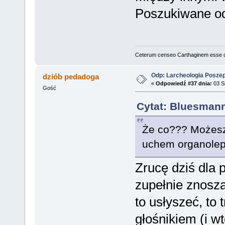
Poszukiwane od
Ceterum censeo Carthaginem esse 
Odp: Larcheologia Posze
dziób pedadoga
«
Odpowiedź #37 dnia:
03 Si
Gość
Cytat: Bluesmann
Że co??? Możesz 
uchem organolep
Zrucę dziś dla 
zupełnie znoszą
to usłyszeć, to
głośnikiem (i 