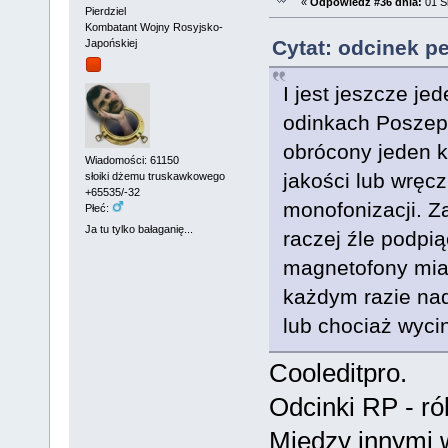
«
Odpowiedź #36 dnia:
01 Si
Pierdziel
Kombatant Wojny Rosyjsko-
Cytat: odcinek p
Japońskiej
I jest jeszcze je
odinkach Poszep
obrócony jeden k
Wiadomości: 61150
jakości lub wręcz
słoiki dżemu truskawkowego
+65535/-32
monofonizacji. Z
Płeć:
Ja tu tylko bałaganię...
raczej źle podpi
magnetofony miał
każdym razie nad
lub chociaż wyci
Cooleditpro.
Odcinki RP - r
Między innymi 