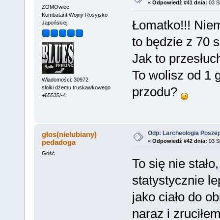
«
Odpowiedź #41 dnia:
03 Si
ZOMOwiec
Kombatant Wojny Rosyjsko-
Łomatko!!! Niem
Japońskiej
to będzie z 70 sz
Jak to przesłuc
To wolisz od 1 
Wiadomości: 30972
słoiki dżemu truskawkowego
przodu?
+65535/-4
Odp: Larcheologia Posze
głos(nielubiany)
pedadoga
«
Odpowiedź #42 dnia:
03 Si
Gość
To się nie stało
statystycznie le
jako ciało do o
naraz i zruciłe