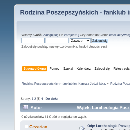
Rodzina Poszepszyńskich - fanklub i
Witamy,
Gość
.
Zaloguj się
lub
zarejestruj
.Czy dotarł do Ciebie
email aktywac
Zaloguj się podając nazwę użytkownika, hasło i długość sesji
Strona główna
Pomoc
Szukaj
Kalendarz
Zaloguj się
Rejestracja
Rodzina Poszepszyńskich - fanklub im. Kaprala Jedziniaka.
»
Rodzina Posz
Strony:
1
2
[
3
]
4
Do dołu
Autor
Wątek: Larcheologia Posz
0 użytkowników i 1 Gość przegląda ten wątek.
Odp: Larcheologia Posze
Cezarian