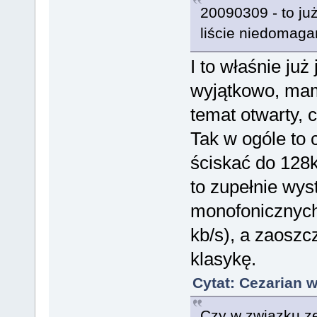
20090309 - to ju
liście niedomag
I to właśnie już
wyjątkowo, mam 
temat otwarty,
Tak w ogóle to 
ściskać do 128k
to zupełnie wys
monofonicznych
kb/s), a zaoszc
klasykę.
Cytat: Cezarian w
Czy w związku z