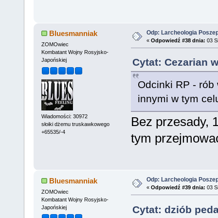
Odp: Larcheologia Posze
Bluesmanniak
«
Odpowiedź #38 dnia:
03 Si
ZOMOwiec
Kombatant Wojny Rosyjsko-
Cytat: Cezarian w
Japońskiej
Odcinki RP - rób
innymi w tym cel
Wiadomości: 30972
Bez przesady, 1
słoiki dżemu truskawkowego
+65535/-4
tym przejmować
Odp: Larcheologia Posze
Bluesmanniak
«
Odpowiedź #39 dnia:
03 Si
ZOMOwiec
Kombatant Wojny Rosyjsko-
Cytat: dziób ped
Japońskiej