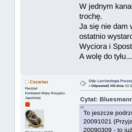
W jednym kanał
trochę.
Ja się nie dam
ostatnio wystar
Wyciora i Spost
A wolę do tyłu...
Odp: Larcheologia Posze
Cezarian
«
Odpowiedź #43 dnia:
03 Si
Pierdziel
Kombatant Wojny Rosyjsko-
Cytat: Bluesmann
Japońskiej
To jeszcze podrz
20091021 (Przyj
20090309 - to ju