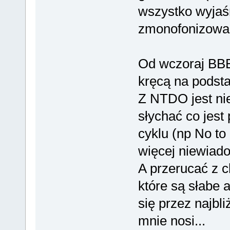
wszystko wyjaśn
zmonofonizowa
Od wczoraj BBB 
kręcą na podstaw
Z NTDO jest ni
słychać co jest
cyklu (np No to
więcej niewiad
A przerucać z c
które są słabe a
się przez najbl
mnie nosi...