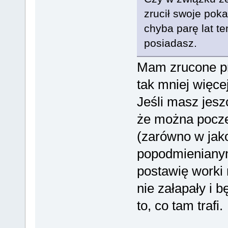
zrucił swoje pok
chyba parę lat te
posiadasz.
Mam zrucone pr
tak mniej więce
Jeśli masz jesz
że można poczek
(zarówno w jakoś
popodmienianym
postawię worki 
nie załapały i 
to, co tam trafi.