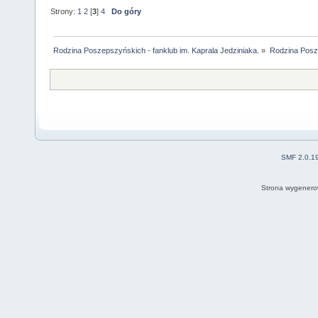
Strony:
1
2
[
3
]
4
Do góry
Rodzina Poszepszyńskich - fanklub im. Kaprala Jedziniaka.
»
Rodzina Posz
SMF 2.0.1
Strona wygenero