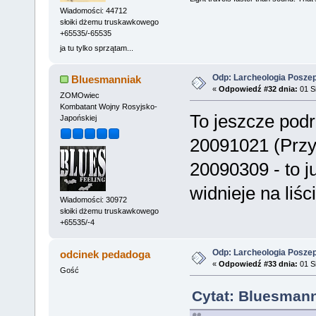
Wiadomości: 44712
słoiki dżemu truskawkowego
+65535/-65535
ja tu tylko sprzątam...
Odp: Larcheologia Posze
Bluesmanniak
«
Odpowiedź #32 dnia:
01 Si
ZOMOwiec
Kombatant Wojny Rosyjsko-
To jeszcze podr
Japońskiej
20091021 (Przy
20090309 - to j
widnieje na liś
Wiadomości: 30972
słoiki dżemu truskawkowego
+65535/-4
Odp: Larcheologia Posze
odcinek pedadoga
«
Odpowiedź #33 dnia:
01 Si
Gość
Cytat: Bluesmann