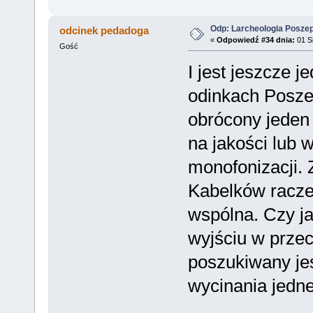
Odp: Larcheologia Posze
odcinek pedadoga
«
Odpowiedź #34 dnia:
01 Si
Gość
I jest jeszcze 
odinkach Posze
obrócony jeden 
na jakości lub 
monofonizacji. 
Kabelków raczej
wspólna. Czy j
wyjściu w prze
poszukiwany je
wycinania jedn