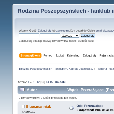
Rodzina Poszepszyńskich - fanklub i
Witamy,
Gość
.
Zaloguj się
lub
zarejestruj
.Czy dotarł do Ciebie
email aktywac
Zaloguj się podając nazwę użytkownika, hasło i długość sesji
Strona główna
Pomoc
Szukaj
Kalendarz
Zaloguj się
Rejestracja
Rodzina Poszepszyńskich - fanklub im. Kaprala Jedziniaka.
»
Rodzina Posz
Strony:
1
...
11
12
[
13
]
14
15
Do dołu
Autor
Wątek: Przerażające (Prze
0 użytkowników i 2 Gości przegląda ten wątek.
Odp: Przerażające
Bluesmanniak
«
Odpowiedź #180 dnia:
19 
ZOMOwiec