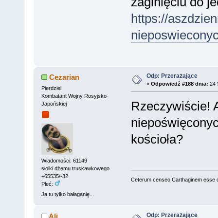
zaginięciu do j
https://aszdzien
nieposwieconych
Odp: Przerażające
Cezarian
«
Odpowiedź #188 dnia:
24 
Pierdziel
Kombatant Wojny Rosyjsko-
Rzeczywiście! 
Japońskiej
niepoświęconyc
kościoła?
Wiadomości: 61149
słoiki dżemu truskawkowego
+65535/-32
Ceterum censeo Carthaginem esse 
Płeć:
Ja tu tylko bałaganię...
Odp: Przerażające
Ali