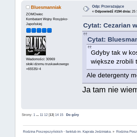
Odp: Przerażające
Bluesmanniak
«
Odpowiedź #194 dnia:
25 
ZOMOwiec
Kombatant Wojny Rosyjsko-
Cytat: Cezarian w
Japońskiej
Cytat: Bluesman
Gdyby tak w ko
Wiadomości: 30969
większe zrobili 
słoiki dżemu truskawkowego
+65535/-4
Ale detergenty 
Ja tam nie wiem
Strony:
1
...
11
12
[
13
]
14
15
Do góry
Rodzina Poszepszyńskich - fanklub im. Kaprala Jedziniaka.
»
Rodzina Posz