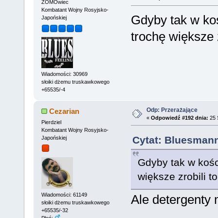
ZOMOwiec
Kombatant Wojny Rosyjsko-
Gdyby tak w ko
Japońskiej
trochę większe z
Wiadomości: 30969
słoiki dżemu truskawkowego
+65535/-4
Odp: Przerażające
Cezarian
«
Odpowiedź #192 dnia:
25 
Pierdziel
Kombatant Wojny Rosyjsko-
Cytat: Bluesmann
Japońskiej
Gdyby tak w kośc
większe zrobili to
Wiadomości: 61149
Ale detergenty
słoiki dżemu truskawkowego
+65535/-32
Płeć: