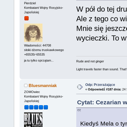
Pierdziel
W pół do tej dru
Kombatant Wojny Rosyjsko-
Japońskiej
Ale z tego co w
Mnie się jeszcz
wycieczki. To 
Wiadomości: 44708
słoiki dżemu truskawkowego
+65535/-65535
ja tu tylko sprzątam...
Rude and not ginger
Light travels faster than sound. Tha
Odp: Przerażające
Bluesmanniak
«
Odpowiedź #187 dnia:
24 
ZOMOwiec
Kombatant Wojny Rosyjsko-
Cytat: Cezarian w
Japońskiej
Kiedyś Mela o tym