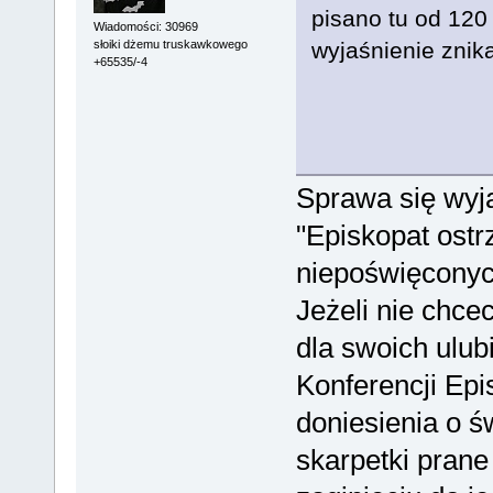
pisano tu od 120 
Wiadomości: 30969
słoiki dżemu truskawkowego
wyjaśnienie znik
+65535/-4
Sprawa się wyj
"Episkopat ostr
niepoświęconych
Jeżeli nie chcec
dla swoich ulub
Konferencji Epi
doniesienia o ś
skarpetki prane