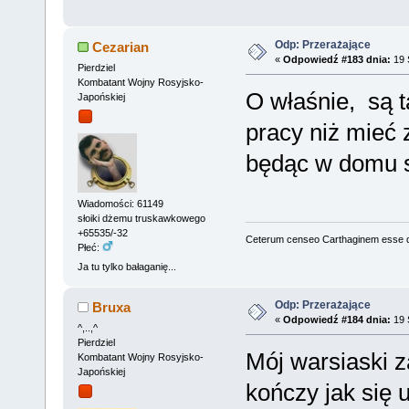
Odp: Przerażające
Cezarian
«
Odpowiedź #183 dnia:
19 
Pierdziel
Kombatant Wojny Rosyjsko-
O właśnie, są t
Japońskiej
pracy niż mieć
będąc w domu 
Wiadomości: 61149
słoiki dżemu truskawkowego
+65535/-32
Ceterum censeo Carthaginem esse 
Płeć:
Ja tu tylko bałaganię...
Odp: Przerażające
Bruxa
«
Odpowiedź #184 dnia:
19 
^,..,^
Pierdziel
Mój warsiaski z
Kombatant Wojny Rosyjsko-
Japońskiej
kończy jak się u