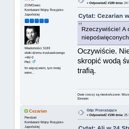
«
Odpowiedź #189 dnia:
24 
ZOMOwiec
Kombatant Wojny Rosyjsko-
Cytat: Cezarian w
Japońskiej
Rzeczywiście! A 
niepoświęconych
Wiadomości: 5183
Oczywiście. Niec
słoiki dżemu truskawkowego
+46/-0
skropić wodą ś
Płeć:
Im więcej wiem, tym mniej
trafią.
wiem...
Dwie rzeczy są nieskończone: Wszech
Einstein
Odp: Przerażające
Cezarian
«
Odpowiedź #190 dnia:
25 
Pierdziel
Kombatant Wojny Rosyjsko-
Cytat: Ali w 24 S
Japońskiej