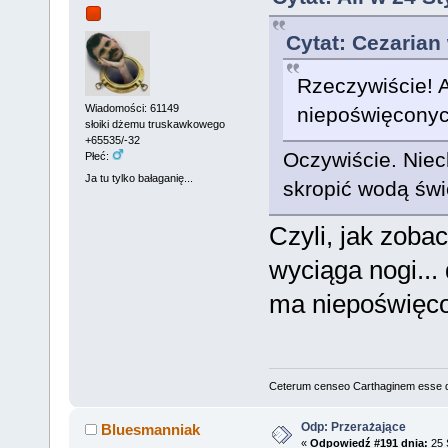
Cytat: Cezarian
Rzeczywiście! 
Wiadomości: 61149
niepoświęconyc
słoiki dżemu truskawkowego
+65535/-32
Oczywiście. Niech
Płeć:
Ja tu tylko bałaganię...
skropić wodą świ
Czyli, jak zobac
wyciąga nogi...
ma niepoświęco
Ceterum censeo Carthaginem esse 
Odp: Przerażające
Bluesmanniak
«
Odpowiedź #191 dnia:
25 