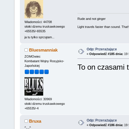
Rude and not ginger
Wiadomości: 44708
słoiki dżemu truskawkowego
Light travels faster than sound. Tha
+65535/-65535
ja tu tylko sprzątam...
Odp: Przerażające
Bluesmanniak
«
Odpowiedź #185 dnia:
19 
ZOMOwiec
Kombatant Wojny Rosyjsko-
To on czasami t
Japońskiej
Wiadomości: 30969
słoiki dżemu truskawkowego
+65535/-4
Odp: Przerażające
Bruxa
«
Odpowiedź #186 dnia:
19 
^,..,^