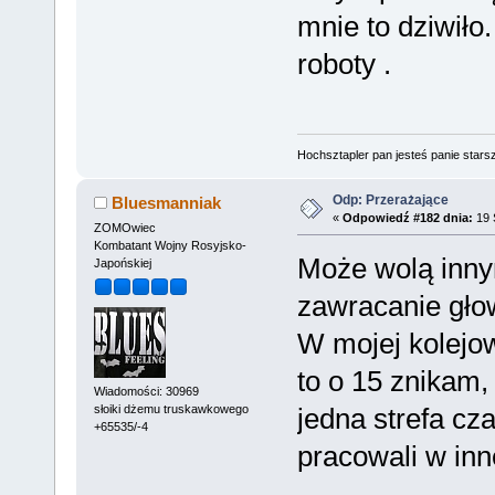
mnie to dziwiło
roboty .
Hochsztapler pan jesteś panie starsz
Odp: Przerażające
Bluesmanniak
«
Odpowiedź #182 dnia:
19 
ZOMOwiec
Kombatant Wojny Rosyjsko-
Może wolą inny
Japońskiej
zawracanie głow
W mojej kolejow
to o 15 znikam, 
Wiadomości: 30969
słoiki dżemu truskawkowego
jedna strefa cz
+65535/-4
pracowali w inn