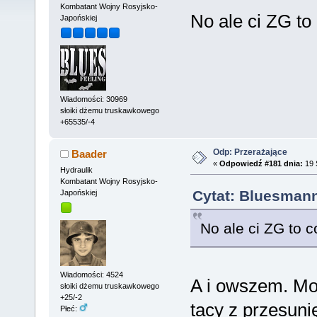
Kombatant Wojny Rosyjsko-
No ale ci ZG to
Japońskiej
Wiadomości: 30969
słoiki dżemu truskawkowego
+65535/-4
Odp: Przerażające
Baader
«
Odpowiedź #181 dnia:
19 
Hydraulik
Kombatant Wojny Rosyjsko-
Cytat: Bluesmann
Japońskiej
No ale ci ZG to c
Wiadomości: 4524
A i owszem. Mo
słoiki dżemu truskawkowego
+25/-2
tacy z przesun
Płeć: