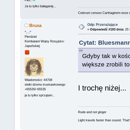
Ja tu tylko bałaganię...
Ceterum censeo Carthaginem esse 
Odp: Przerażające
Bruxa
«
Odpowiedź #193 dnia:
25 
^,..,^
Pierdziel
Cytat: Bluesmann
Kombatant Wojny Rosyjsko-
Japońskiej
Gdyby tak w kośc
większe zrobili to
Wiadomości: 44708
słoiki dżemu truskawkowego
I trochę niżej...
+65535/-65535
ja tu tylko sprzątam...
Rude and not ginger
Light travels faster than sound. Tha