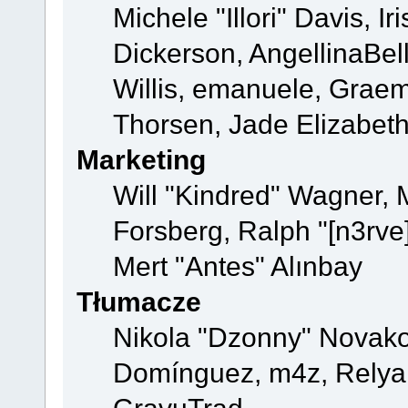
Michele "Illori" Davis, 
Dickerson, AngellinaBell
Willis, emanuele, Grae
Thorsen, Jade Elizabet
Marketing
Will "Kindred" Wagner,
Forsberg, Ralph "[n3rve
Mert "Antes" Alınbay
Tłumacze
Nikola "Dzonny" Novako
Domínguez, m4z, Relyan