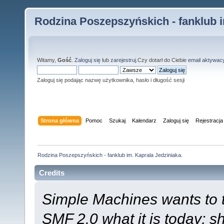
Rodzina Poszepszyńskich - fanklub i
Witamy,
Gość
.
Zaloguj się
lub
zarejestruj
.Czy dotarł do Ciebie
email aktywac
Zaloguj się podając nazwę użytkownika, hasło i długość sesji
Strona główna
Pomoc
Szukaj
Kalendarz
Zaloguj się
Rejestracja
Rodzina Poszepszyńskich - fanklub im. Kaprala Jedziniaka.
Credits
Simple Machines wants to
SMF 2.0 what it is today; s