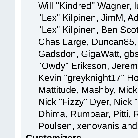
Will "Kindred" Wagner, l
"Lex" Kilpinen, JimM, Ad
"Lex" Kilpinen, Ben Sco
Chas Large, Duncan85, E
Gadsdon, GigaWatt, gbs
"Owdy" Eriksson, Jeremy
Kevin "greyknight17" Hou
Mattitude, Mashby, Mick G
Nick "Fizzy" Dyer, Nick 
Dhima, Rumbaar, Pitti,
Poulsen, xenovanis and
Customizers