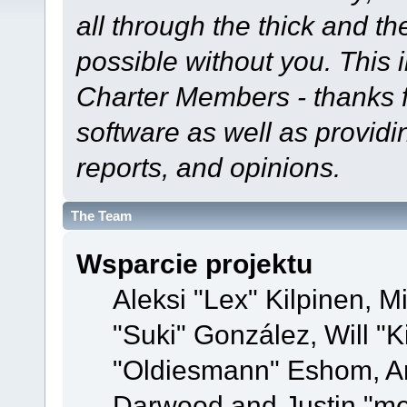
all through the thick and th
possible without you. This 
Charter Members - thanks fo
software as well as provid
reports, and opinions.
The Team
Wsparcie projektu
Aleksi "Lex" Kilpinen, Mi
"Suki" González, Will "
"Oldiesmann" Eshom, A
Darwood and Justin "me