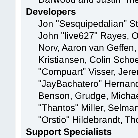
Developers
Jon "Sesquipedalian" St
John "live627" Rayes, 
Norv, Aaron van Geffen,
Kristiansen, Colin Scho
"Compuart" Visser, Jer
"JayBachatero" Hernand
Benson, Grudge, Micha
"Thantos" Miller, Selma
"Orstio" Hildebrandt, Th
Support Specialists