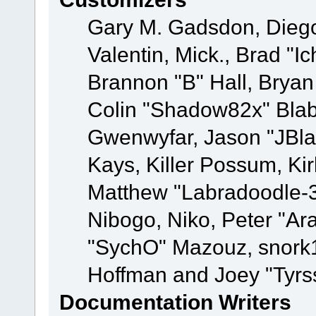
Gary M. Gadsdon, Dieg
Valentin, Mick., Brad
Brannon "B" Hall, Bryan
Colin "Shadow82x" Blabe
Gwenwyfar, Jason "JBla
Kays, Killer Possum, K
Matthew "Labradoodle-3
Nibogo, Niko, Peter "Ara
"SychO" Mazouz, snork1
Hoffman and Joey "Tyrs
Documentation Writers