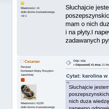
Słuchajcie jest
Wiadomości: 14
słoiki dżemu truskawkowego
poszepszynski
+3/-1
mam o nich duza
i na płyty.I n
zadawanych py
Odp: mła
Cezarian
«
Odpowiedź #1 dnia:
21 Mar
Pierdziel
Kombatant Wojny Rosyjsko-
Cytat: karolina w
Japońskiej
Słuchajcie jeste
poszepszynskic
nich duza wiedzę.
Wiadomości: 61159
napewno odpowie
słoiki dżemu truskawkowego