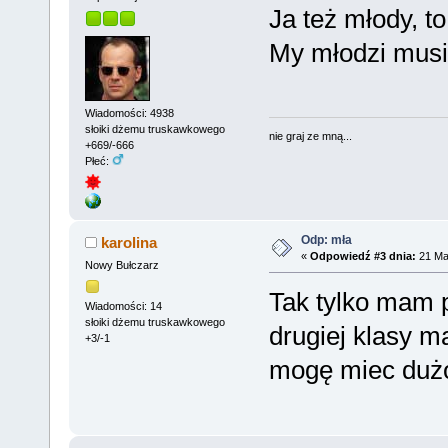
Ja też młody, to
My młodzi musi
Wiadomości: 4938
słoiki dżemu truskawkowego
nie graj ze mną...
+669/-666
Płeć:
Odp: mła
karolina
«
Odpowiedź #3 dnia:
21 Mar
Nowy Bułczarz
Tak tylko mam p
Wiadomości: 14
słoiki dżemu truskawkowego
drugiej klasy m
+3/-1
mogę miec duż