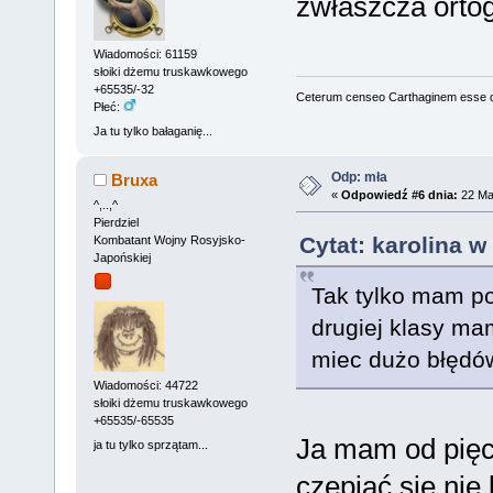
zwłaszcza ortog
Wiadomości: 61159
słoiki dżemu truskawkowego
+65535/-32
Ceterum censeo Carthaginem esse 
Płeć:
Ja tu tylko bałaganię...
Odp: mła
Bruxa
«
Odpowiedź #6 dnia:
22 Mar
^,..,^
Pierdziel
Cytat: karolina w
Kombatant Wojny Rosyjsko-
Japońskiej
Tak tylko mam poś
drugiej klasy ma
miec dużo błędó
Wiadomości: 44722
słoiki dżemu truskawkowego
+65535/-65535
Ja mam od pięci
ja tu tylko sprzątam...
czepiać się nie