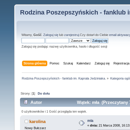
Rodzina Poszepszyńskich - fanklub i
Witamy,
Gość
.
Zaloguj się
lub
zarejestruj
.Czy dotarł do Ciebie
email aktywac
Zaloguj się podając nazwę użytkownika, hasło i długość sesji
Strona główna
Pomoc
Szukaj
Kalendarz
Zaloguj się
Rejestracja
Rodzina Poszepszyńskich - fanklub im. Kaprala Jedziniaka.
»
Kategoria ogó
Strony: [
1
]
Do dołu
Autor
Wątek: mła (Przeczytany 
0 użytkowników i 1 Gość przegląda ten wątek.
mła
karolina
«
dnia:
21 Marca 2008, 16:13
Nowy Bułczarz