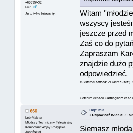
+65535/-32
Płeć:
Witam "młodzież
Ja tu tylko bałaganię...
wszyscy jesteśm
jeszcze przed m
Zaś co do pytań
Zapraszam Karo
znajdzie dużo p
odpowiedzieć.
«
Ostatnia zmiana: 21 Marca 2008, 
Ceterum censeo Carthaginem esse 
Odp: mła
666
«
Odpowiedź #2 dnia:
21 Mar
Łeb-Majster
Młodszy Techniczny Telewizyjny
Siemasz młoda
Kombatant Wojny Rosyjsko-
Japońskiej