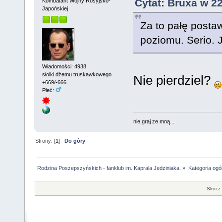
Cytat: Bruxa w 2
Kombatant Wojny Rosyjsko-
Japońskiej
Za to pałę postaw
poziomu. Serio. J
Wiadomości: 4938
słoiki dżemu truskawkowego
Nie pierdziel?
+669/-666
Płeć:
nie graj ze mną...
Strony: [
1
]
Do góry
Rodzina Poszepszyńskich - fanklub im. Kaprala Jedziniaka.
»
Kategoria ogó
Skocz 