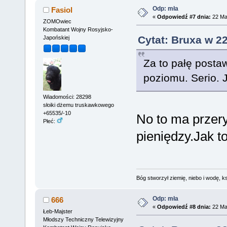
Odp: mła
Fasiol
«
Odpowiedź #7 dnia:
22 Mar
ZOMOwiec
Kombatant Wojny Rosyjsko-
Cytat: Bruxa w 2
Japońskiej
Za to pałę postaw
poziomu. Serio. J
Wiadomości: 28298
słoiki dżemu truskawkowego
+65535/-10
No to ma przery
Płeć:
pieniędzy.Jak t
Bóg stworzył ziemię, niebo i wodę, ks
Odp: mła
666
«
Odpowiedź #8 dnia:
22 Mar
Łeb-Majster
Młodszy Techniczny Telewizyjny