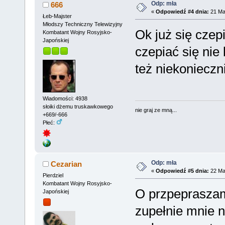
Odp: mła
666
«
Odpowiedź #4 dnia:
21 Mar
Łeb-Majster
Młodszy Techniczny Telewizyjny
Ok już się czepi
Kombatant Wojny Rosyjsko-
Japońskiej
czepiać się nie
też niekonieczni
Wiadomości: 4938
słoiki dżemu truskawkowego
nie graj ze mną...
+669/-666
Płeć:
Odp: mła
Cezarian
«
Odpowiedź #5 dnia:
22 Mar
Pierdziel
Kombatant Wojny Rosyjsko-
O przpepraszam.
Japońskiej
zupełnie mnie ni