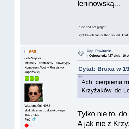
leninowską...
Rude and not ginger
Light travels faster than sound. Tha
Odp: Powitanie
666
«
Odpowiedź #27 dnia:
19 W
Łeb-Majster
Młodszy Techniczny Telewizyjny
Cytat: Bruxa w 1
Kombatant Wojny Rosyjsko-
Japońskiej
Ach, cierpienia
Krzyżaków, de 
Wiadomości: 4938
słoiki dżemu truskawkowego
Tylko nie to, do
+669/-666
Płeć:
A jak nie z Krz