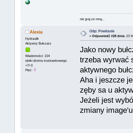
nie graj ze mną...
Odp: Powitanie
Alexia
«
Odpowiedź #28 dnia:
23 W
Hydraulik
Aktywny Bułczarz
Jako nowy bułcz
Wiadomości: 104
trzeba wyrwać 
słoiki dżemu truskawkowego
+7/-0
aktywnego bułc
Płeć:
Aha i jeszcze j
zęby sa u akty
Jeżeli jest wyb
zmiany image'u.