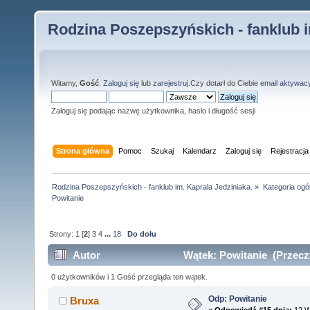
Rodzina Poszepszyńskich - fanklub i
Witamy,
Gość
.
Zaloguj się
lub
zarejestruj
.Czy dotarł do Ciebie
email aktywac
Zaloguj się podając nazwę użytkownika, hasło i długość sesji
Strona główna
Pomoc
Szukaj
Kalendarz
Zaloguj się
Rejestracja
Rodzina Poszepszyńskich - fanklub im. Kaprala Jedziniaka.
»
Kategoria ogó
Powitanie
Strony:
1
[
2
]
3
4
...
18
Do dołu
Autor
Wątek: Powitanie (Przecz
0 użytkowników i 1 Gość przegląda ten wątek.
Odp: Powitanie
Bruxa
«
Odpowiedź #15 dnia:
12 W