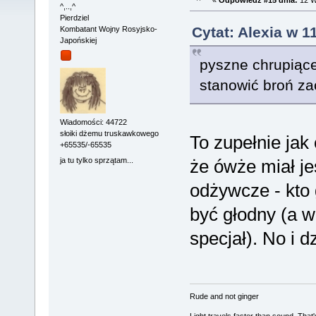
^,..,^
Pierdziel
Cytat: Alexia w 1
Kombatant Wojny Rosyjsko-
Japońskiej
pyszne chrupiące
stanowić broń za
Wiadomości: 44722
słoiki dżemu truskawkowego
To zupełnie jak
+65535/-65535
ja tu tylko sprzątam...
że ówże miał j
odżywcze - kto
być głodny (a w
specjał). No i d
Rude and not ginger