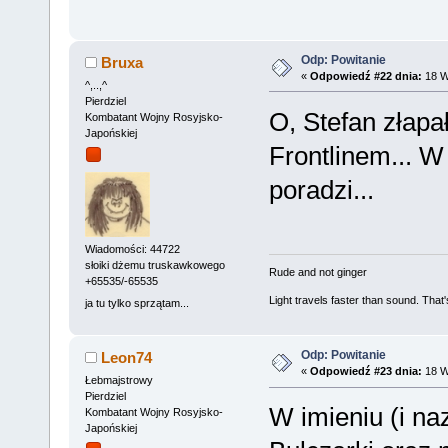
Odp: Powitanie
Bruxa
«
Odpowiedź #22 dnia:
18 W
^,..,^
Pierdziel
O, Stefan złapał
Kombatant Wojny Rosyjsko-
Japońskiej
Frontlinem... W
poradzi...
Wiadomości: 44722
słoiki dżemu truskawkowego
Rude and not ginger
+65535/-65535
Light travels faster than sound. Tha
ja tu tylko sprzątam...
Odp: Powitanie
Leon74
«
Odpowiedź #23 dnia:
18 Wr
Łebmajstrowy
Pierdziel
W imieniu (i n
Kombatant Wojny Rosyjsko-
Japońskiej