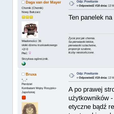
Odp: Powitanie
Daga van der Mayer
«
Odpowiedź #18 dnia:
13 W
Chomik (Chemik)
Nowy Bułczarz
Ten panelek na
Życie jest jak chemia.
Wiadomości: 36
Sa pierwiastki lekkie,
słoiki dżemu truskawkowego
pierwiastki szlachetne,
proporcje szalone,
+2/-0
liczby nieskończone.
Płeć:
Strzykwa ogórecznik.
Odp: Powitanie
Bruxa
«
Odpowiedź #19 dnia:
13 W
^,..,^
Pierdziel
A po prawej str
Kombatant Wojny Rosyjsko-
Japońskiej
użytkowników -
etyczne bądź re