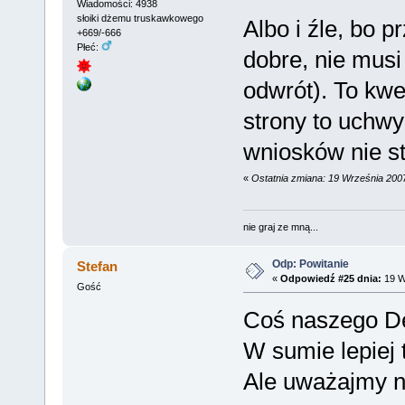
Wiadomości: 4938
słoiki dżemu truskawkowego
Albo i źle, bo 
+669/-666
Płeć:
dobre, nie musi
odwrót). To kwes
strony to uchwy
wniosków nie st
«
Ostatnia zmiana: 19 Września 200
nie graj ze mną...
Odp: Powitanie
Stefan
«
Odpowiedź #25 dnia:
19 W
Gość
Coś naszego De 
W sumie lepiej to
Ale uważajmy na