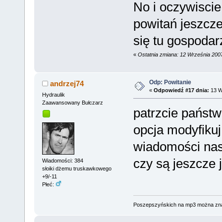
No i oczywiscie
powitań jeszcze
się tu gospoda
«
Ostatnia zmiana: 12 Września 200
Odp: Powitanie
andrzej74
«
Odpowiedź #17 dnia:
13 W
Hydraulik
Zaawansowany Bułczarz
patrzcie państwo
opcja modyfikuj
wiadomości nast
czy są jeszcze 
Wiadomości: 384
słoiki dżemu truskawkowego
+9/-11
Płeć:
Poszepszyńskich na mp3 można zn