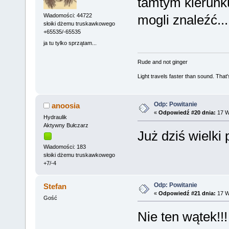
tamtym kierunku
mogli znaleźć..
Wiadomości: 44722
słoiki dżemu truskawkowego
+65535/-65535
ja tu tylko sprzątam...
Rude and not ginger
Light travels faster than sound. Tha
Odp: Powitanie
anoosia
«
Odpowiedź #20 dnia:
17 W
Hydraulik
Aktywny Bułczarz
Już dziś wielki
Wiadomości: 183
słoiki dżemu truskawkowego
+7/-4
Odp: Powitanie
Stefan
«
Odpowiedź #21 dnia:
17 W
Gość
Nie ten wątek!!!