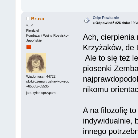
Odp: Powitanie
Bruxa
«
Odpowiedź #26 dnia:
19 W
^,..,^
Pierdziel
Ach, cierpieni
Kombatant Wojny Rosyjsko-
Japońskiej
Krzyżaków, de
Ale to się też l
piosenki Zembat
najprawdopodobn
Wiadomości: 44722
słoiki dżemu truskawkowego
+65535/-65535
nikomu orientac
ja tu tylko sprzątam...
A na filozofię 
indywidualnie, 
innego potrzebn