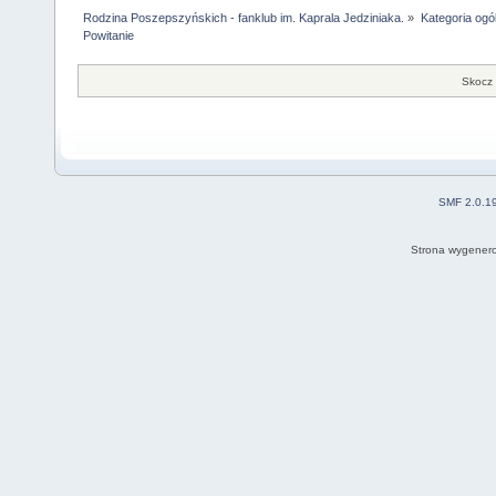
Rodzina Poszepszyńskich - fanklub im. Kaprala Jedziniaka.
»
Kategoria ogó
Powitanie
Skocz 
SMF 2.0.1
Strona wygenero