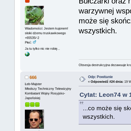
Bułczarki oraz 
warzywnej wspó
może się skońc
wszystkich.
Wiadomości: Jestem kujonem!
słoiki dżemu truskawkowego
+65535/-2
Płeć:
Ja tu tylko nic nie robię...
Obsesja destrukcyjna dezawuuje kr
Odp: Powitanie
666
«
Odpowiedź #24 dnia:
19 W
Łeb-Majster
Młodszy Techniczny Telewizyjny
Cytat: Leon74 w 
Kombatant Wojny Rosyjsko-
Japońskiej
...co może się s
wszystkich.