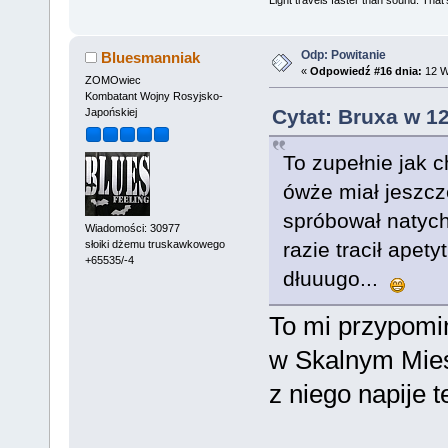
Light travels faster than sound. Tha
Odp: Powitanie
Bluesmanniak
«
Odpowiedź #16 dnia:
12 W
ZOMOwiec
Kombatant Wojny Rosyjsko-
Cytat: Bruxa w 1
Japońskiej
To zupełnie jak c
ówże miał jeszcz
spróbował natych
Wiadomości: 30977
słoiki dżemu truskawkowego
razie tracił apety
+65535/-4
dłuuugo...
To mi przypomi
w Skalnym Mieś
z niego napije t