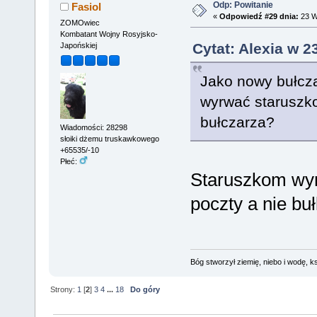
Odp: Powitanie
Fasiol
«
Odpowiedź #29 dnia:
23 W
ZOMOwiec
Kombatant Wojny Rosyjsko-
Cytat: Alexia w 2
Japońskiej
Jako nowy bułcza
wyrwać staruszk
bułczarza?
Wiadomości: 28298
słoiki dżemu truskawkowego
+65535/-10
Płeć:
Staruszkom wyr
poczty a nie bu
Bóg stworzył ziemię, niebo i wodę, ks
Strony:
1
[
2
]
3
4
...
18
Do góry