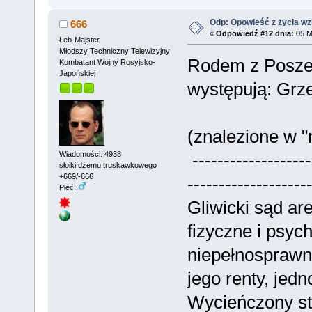
Odp: Opowieść z życia wzię
666
«
Odpowiedź #12 dnia:
05 M
Łeb-Majster
Młodszy Techniczny Telewizyjny
Rodem z Posze
Kombatant Wojny Rosyjsko-
Japońskiej
występują: Grze
(znalezione w "
-------------------
Wiadomości: 4938
słoiki dżemu truskawkowego
+669/-666
-------------------
Płeć:
Gliwicki sąd ar
fizyczne i psyc
niepełnosprawn
jego renty, jed
Wycieńczony s