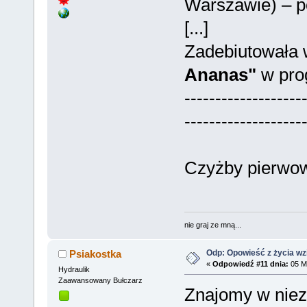
Warszawie) – po
[...]
Zadebiutowała 
Ananas"
w pro
-------------------
-------------------
Czyżby pierwow
nie graj ze mną...
Odp: Opowieść z życia wzię
Psiakostka
«
Odpowiedź #11 dnia:
05 Ma
Hydraulik
Zaawansowany Bułczarz
Znajomy w nie