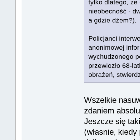
tylko dlatego, że
nieobecność - dw
a gdzie dżem?).
Policjanci inter
anonimowej infor
wychudzonego pob
przewiozło 68-la
obrażeń, stwierd
Wszelkie nasuw
zdaniem absolu
Jeszcze się taki 
(własnie, kiedy