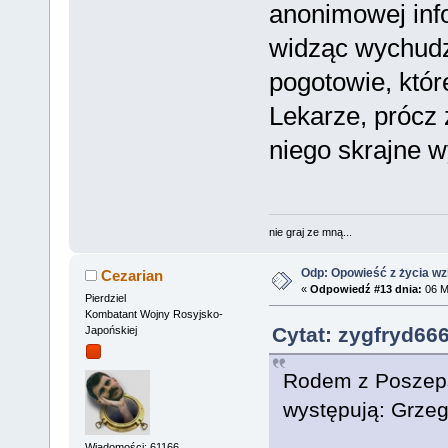
anonimowej info
widząc wychudz
pogotowie, któr
Lekarze, prócz 
niego skrajne 
nie graj ze mną...
Odp: Opowieść z życia wzię
Cezarian
«
Odpowiedź #13 dnia:
06 M
Pierdziel
Kombatant Wojny Rosyjsko-
Cytat: zygfryd66
Japońskiej
Rodem z Poszep
występują: Grzego
Wiadomości: 61166