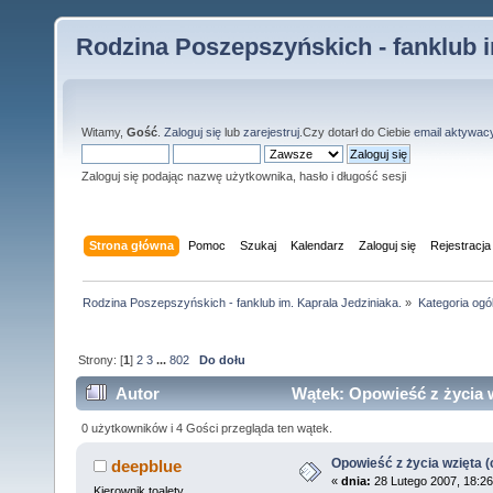
Rodzina Poszepszyńskich - fanklub i
Witamy,
Gość
.
Zaloguj się
lub
zarejestruj
.Czy dotarł do Ciebie
email aktywac
Zaloguj się podając nazwę użytkownika, hasło i długość sesji
Strona główna
Pomoc
Szukaj
Kalendarz
Zaloguj się
Rejestracja
Rodzina Poszepszyńskich - fanklub im. Kaprala Jedziniaka.
»
Kategoria ogó
Strony: [
1
]
2
3
...
802
Do dołu
Autor
Wątek: Opowieść z życia wz
0 użytkowników i 4 Gości przegląda ten wątek.
Opowieść z życia wzięta (c
deepblue
«
dnia:
28 Lutego 2007, 18:26
Kierownik toalety