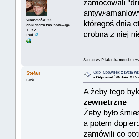
zamocowali "dr
antywłamaniowy
Wiadomości: 300
któregoś dnia o
słoiki dżemu truskawkowego
+17/-2
drobna z niej n
Płeć:
Szeregowy Psiakostka melduje pow
Odp: Opowieść z życia wzię
Stefan
«
Odpowiedź #5 dnia:
03 Mar
Gość
A żeby tego był
zewnetrzne
Żeby było śmies
a potem dopiero 
zamówili co pot