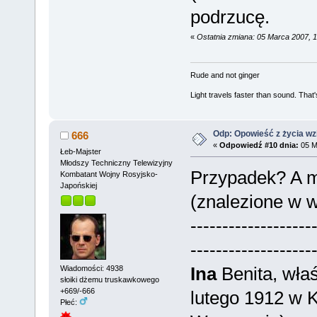
podrzucę.
«
Ostatnia zmiana: 05 Marca 2007, 
Rude and not ginger
Light travels faster than sound. Tha
Odp: Opowieść z życia wzię
666
«
Odpowiedź #10 dnia:
05 M
Łeb-Majster
Młodszy Techniczny Telewizyjny
Przypadek? A 
Kombatant Wojny Rosyjsko-
Japońskiej
(znalezione w w
-------------------
-------------------
Ina
Benita, właś
Wiadomości: 4938
słoiki dżemu truskawkowego
+669/-666
lutego 1912 w K
Płeć: