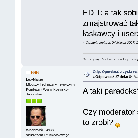
EDIT: a tak so
zmajstrować ta
łaskawcy i use
«
Ostatnia zmiana: 04 Marca 2007, 
Szeregowy Psiakostka melduje pow
Odp: Opowieść z życia wzię
666
«
Odpowiedź #7 dnia:
04 Mar
Łeb-Majster
Młodszy Techniczny Telewizyjny
A taki paradoks
Kombatant Wojny Rosyjsko-
Japońskiej
Czy moderator s
to zrobi?
Wiadomości: 4938
słoiki dżemu truskawkowego