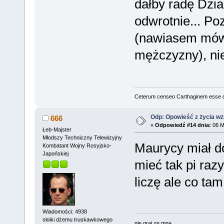
dałby radę Dzia
odwrotnie... Po
(nawiasem mówi
mężczyzny), nie
Ceterum censeo Carthaginem esse 
Odp: Opowieść z życia wzię
666
«
Odpowiedź #14 dnia:
06 M
Łeb-Majster
Młodszy Techniczny Telewizyjny
Maurycy miał do
Kombatant Wojny Rosyjsko-
Japońskiej
mieć tak pi razy
liczę ale co tam.
Wiadomości: 4938
słoiki dżemu truskawkowego
nie graj ze mną...