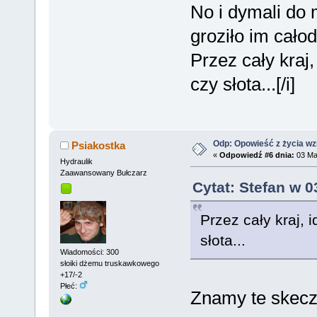
No i dymali do
groziło im cał
Przez cały kraj
czy słota...[/i]
Odp: Opowieść z życia wzię
Psiakostka
«
Odpowiedź #6 dnia:
03 Mar
Hydraulik
Zaawansowany Bułczarz
Cytat: Stefan w 0
Przez cały kraj, 
słota...
Wiadomości: 300
słoiki dżemu truskawkowego
+17/-2
Płeć:
Znamy te skecz