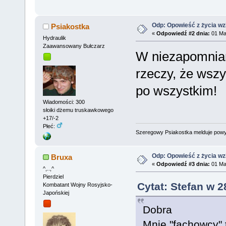
Odp: Opowieść z życia wzię
Psiakostka
«
Odpowiedź #2 dnia:
01 Mar
Hydraulik
Zaawansowany Bułczarz
W niezapomnian
rzeczy, że wszy
po wszystkim!
Wiadomości: 300
słoiki dżemu truskawkowego
+17/-2
Płeć:
Szeregowy Psiakostka melduje pow
Odp: Opowieść z życia wzię
Bruxa
«
Odpowiedź #3 dnia:
01 Mar
^,..,^
Pierdziel
Cytat: Stefan w 2
Kombatant Wojny Rosyjsko-
Japońskiej
Dobra
Mnie "fachowcy" 