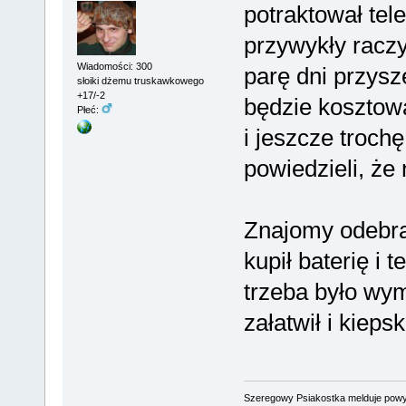
potraktował tel
przywykły raczy
Wiadomości: 300
parę dni przysze
słoiki dżemu truskawkowego
+17/-2
będzie kosztow
Płeć:
i jeszcze trochę
powiedzieli, że 
Znajomy odebrał
kupił baterię i 
trzeba było wym
załatwił i kiepsk
Szeregowy Psiakostka melduje pow