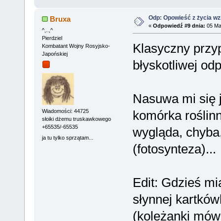
Odp: Opowieść z życia wzię
Bruxa
«
Odpowiedź #9 dnia:
05 Mar
^,..,^
Pierdziel
Klasyczny przy
Kombatant Wojny Rosyjsko-
Japońskiej
błyskotliwej od
Nasuwa mi się j
komórka roślin
Wiadomości: 44725
słoiki dżemu truskawkowego
+65535/-65535
wygląda, chyba
ja tu tylko sprzątam...
(fotosynteza)...
Edit: Gdzieś mi
słynnej kartków
(koleżanki mówi