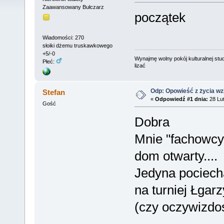
Zaawansowany Bułczarz
początek
Wiadomości: 270
słoiki dżemu truskawkowego
+5/-0
Wynajmę wolny pokój kulturalnej stud
Płeć:
lizać
Odp: Opowieść z życia wzię
Stefan
«
Odpowiedź #1 dnia:
28 Lut
Gość
Dobra
Mnie "fachowcy"
dom otwarty....
Jedyna pociech
na turniej Łgar
(czy oczywizdo