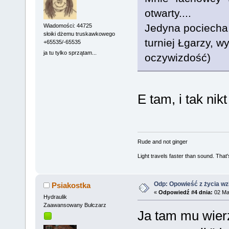
otwarty....
Jedyna pociecha
Wiadomości: 44725
słoiki dżemu truskawkowego
turniej Łgarzy, w
+65535/-65535
ja tu tylko sprzątam...
oczywizdość)
E tam, i tak nik
Rude and not ginger
Light travels faster than sound. Tha
Odp: Opowieść z życia wzię
Psiakostka
«
Odpowiedź #4 dnia:
02 Mar
Hydraulik
Zaawansowany Bułczarz
Ja tam mu wierz