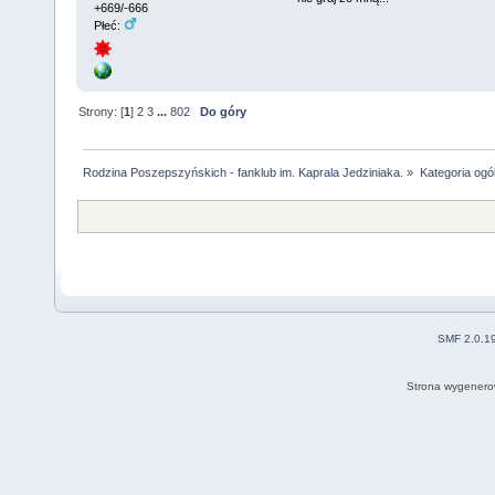
+669/-666
Płeć:
Strony: [
1
]
2
3
...
802
Do góry
Rodzina Poszepszyńskich - fanklub im. Kaprala Jedziniaka.
»
Kategoria ogó
SMF 2.0.1
Strona wygenero