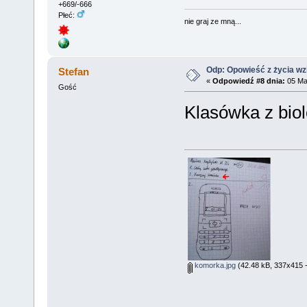
+669/-666
Płeć:
nie graj ze mną...
Odp: Opowieść z życia wzię
Stefan
«
Odpowiedź #8 dnia:
05 Mar
Gość
Klasówka z biol
komorka.jpg
(42.48 kB, 337x415 -