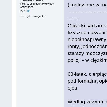
(znalezione w "ne
słoiki dżemu truskawkowego
+65535/-32
-----------------------
Płeć:
Ja tu tylko bałaganię...
-------
Gliwicki sąd are
fizyczne i psych
niepełnosprawnym
renty, jednocześ
starszy mężczyz
policji - w ciężkim
68-latek, cierpi
pod formalną opi
ojca.
Według zeznań st