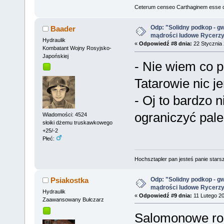
Ceterum censeo Carthaginem esse 
Odp: "Solidny podkop - g
Baader
mądrości ludowe Rycerz
Hydraulik
«
Odpowiedź #8 dnia:
22 Stycznia 
Kombatant Wojny Rosyjsko-
Japońskiej
- Nie wiem co 
Tatarowie nic je
- Oj to bardzo 
ograniczyć pale
Wiadomości: 4524
słoiki dżemu truskawkowego
+25/-2
Płeć:
Hochsztapler pan jesteś panie starsz
Odp: "Solidny podkop - g
Psiakostka
mądrości ludowe Rycerz
Hydraulik
«
Odpowiedź #9 dnia:
11 Lutego 20
Zaawansowany Bułczarz
Salomonowe ro