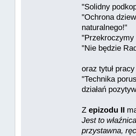
"Solidny podko
"Ochrona dziew
naturalnego!"
"Przekroczymy 
"Nie będzie Radz
oraz tytuł prac
"Technika porus
działań pozytyw
Z
epizodu II
ma
Jest to właźnic
przystawna, ręcz