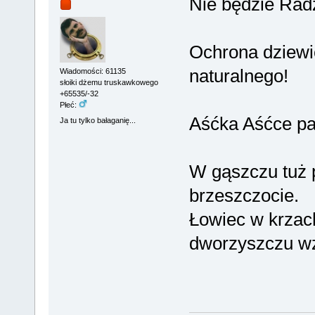
Nie będzie Radzi
Ochrona dziewi
naturalnego!
Wiadomości: 61135
słoiki dżemu truskawkowego
+65535/-32
Płeć:
Aśćka Aśćce pa
Ja tu tylko bałaganię...
W gąszczu tuż 
brzeszczocie.
Łowiec w krzac
dworzyszczu wzi