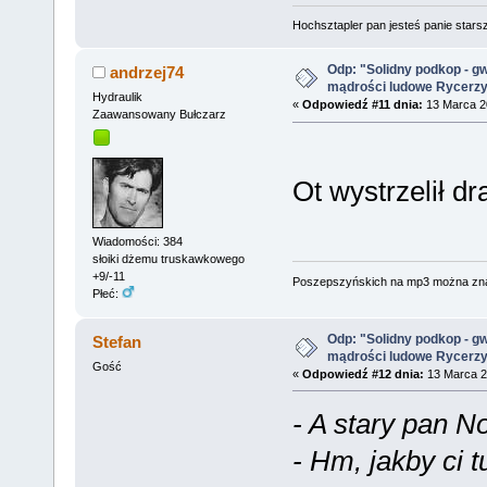
Hochsztapler pan jesteś panie starsz
Odp: "Solidny podkop - g
andrzej74
mądrości ludowe Rycerz
Hydraulik
«
Odpowiedź #11 dnia:
13 Marca 20
Zaawansowany Bułczarz
Ot wystrzelił d
Wiadomości: 384
słoiki dżemu truskawkowego
+9/-11
Poszepszyńskich na mp3 można zn
Płeć:
Odp: "Solidny podkop - g
Stefan
mądrości ludowe Rycerz
Gość
«
Odpowiedź #12 dnia:
13 Marca 2
- A stary pan N
- Hm, jakby ci 