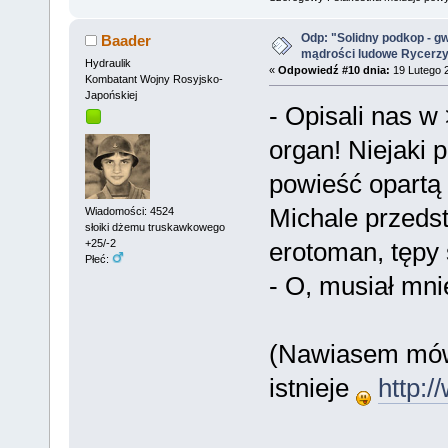
Odp: "Solidny podkop - g
Baader
mądrości ludowe Rycerz
Hydraulik
«
Odpowiedź #10 dnia:
19 Lutego 2
Kombatant Wojny Rosyjsko-
Japońskiej
- Opisali nas w
organ! Niejaki 
powieść opartą
Michale przedst
Wiadomości: 4524
słoiki dżemu truskawkowego
erotoman, tępy 
+25/-2
Płeć:
- O, musiał mni
(Nawiasem mówi
istnieje
http:/