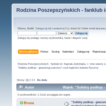
Rodzina Poszepszyńskich - fanklub i
Witamy,
Gość
.
Zaloguj się
lub
zarejestruj
.Czy dotarł do Ciebie
email aktywac
Zaloguj się podając nazwę użytkownika, hasło i długość sesji
Strona główna
Pomoc
Szukaj
Kalendarz
Zaloguj się
Rejestracja
Rodzina Poszepszyńskich - fanklub im. Kaprala Jedziniaka.
»
Inne utwory s
"Solidny podkop - gwarancją sukcesu" czyli mądrości ludowe Rycerzy
Strony: [
1
]
2
3
4
Do dołu
Autor
Wątek: "Solidny podkop -
(Przeczytany 72899 razy)
0 użytkowników i 1 Gość przegląda ten wątek.
"Solidny podkop - gwaran
Bruxa
mądrości ludowe Rycerz