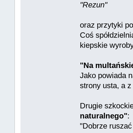
"Rezun"
oraz przytyki p
Coś spółdzieln
kiepskie wyroby
"Na multańskie
Jako powiada na
strony usta, a z
Drugie szkocki
naturalnego"
:
"Dobrze ruszać