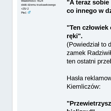
"A teraz sobie
Wiadomości: 4524
słoiki dżemu truskawkowego
co innego w dz
+25/-2
Płeć:
"Ten człowiek 
ręki".
(Powiedział to 
zamek Radziwiłł
ten ostatni prz
Hasła reklamow
Kiemliczów:
"Przewietrzysz