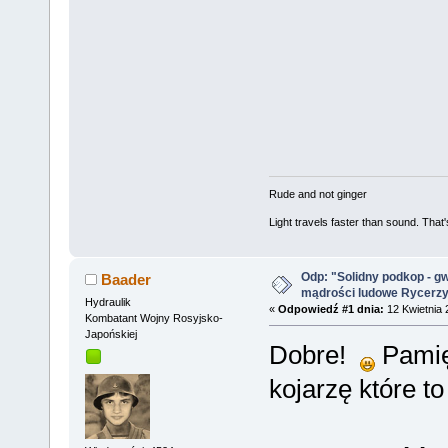
Rude and not ginger
Light travels faster than sound. Tha
Odp: "Solidny podkop - g
Baader
mądrości ludowe Rycerz
Hydraulik
«
Odpowiedź #1 dnia:
12 Kwietnia 
Kombatant Wojny Rosyjsko-
Japońskiej
Dobre!
Pamięt
kojarzę które to