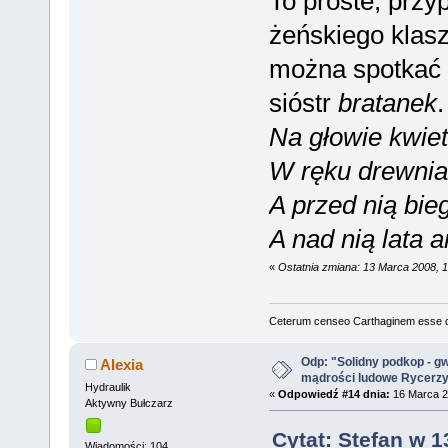
To proste, przy
żeńskiego klasz
można spotkać 
sióstr
bratanek
.
Na głowie kwie
W ręku drewnia
A przed nią bie
A nad nią lata 
«
Ostatnia zmiana: 13 Marca 2008, 
Ceterum censeo Carthaginem esse 
Odp: "Solidny podkop - g
Alexia
mądrości ludowe Rycerz
Hydraulik
«
Odpowiedź #14 dnia:
16 Marca 2
Aktywny Bułczarz
Cytat: Stefan w 1
Wiadomości: 104