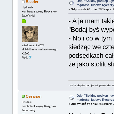
Odp: "Solidny podkop - g
Baader
mądrości ludowe Rycerz
Hydraulik
«
Odpowiedź #6 dnia:
28 Sierpnia 
Kombatant Wojny Rosyjsko-
Japońskiej
- A ja mam taki
"Bodaj byś wyp
- No i co w ty
siedząc we czt
Wiadomości: 4524
słoiki dżemu truskawkowego
podsędkach cał
+25/-2
Płeć:
że jako stolik s
Hochsztapler pan jesteś panie starsz
Odp: "Solidny podkop - g
Cezarian
mądrości ludowe Rycerz
Pierdziel
«
Odpowiedź #7 dnia:
28 Sierpnia 
Kombatant Wojny Rosyjsko-
Japońskiej