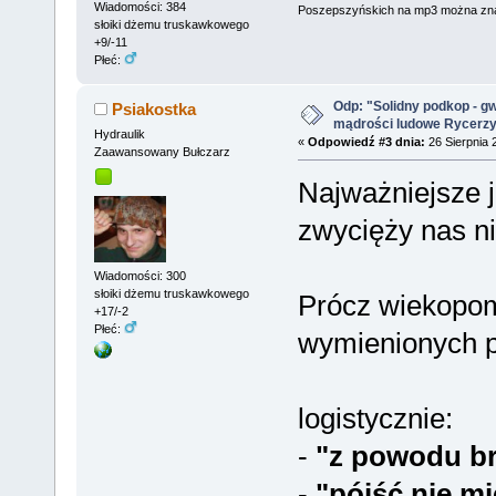
Wiadomości: 384
Poszepszyńskich na mp3 można zn
słoiki dżemu truskawkowego
+9/-11
Płeć:
Odp: "Solidny podkop - g
Psiakostka
mądrości ludowe Rycerz
Hydraulik
«
Odpowiedź #3 dnia:
26 Sierpnia 
Zaawansowany Bułczarz
Najważniejsze j
zwycięży nas ni
Wiadomości: 300
słoiki dżemu truskawkowego
Prócz wiekopom
+17/-2
Płeć:
wymienionych 
logistycznie:
-
"z powodu br
-
"pójść nie mi