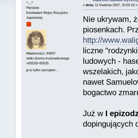
^,..,^
«
dnia:
11 Kwietnia 2007, 20:55:19 »
Pierdziel
Kombatant Wojny Rosyjsko-
Nie ukrywam, ż
Japońskiej
piosenkach. Pr
http://www.walig
liczne "rodzynk
Wiadomości: 44697
ludowych - hase
słoiki dżemu truskawkowego
+65535/-65535
wszelakich, jak
ja tu tylko sprzątam...
nawet Samuelow
bogactwo zmar
Już w
I epizod
dopingujących d