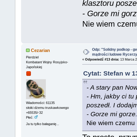
klasztoru posze
- Gorze mi gorz
Nie wiem czemu 
Odp: "Solidny podkop - g
Cezarian
mądrości ludowe Rycerz
Pierdziel
«
Odpowiedź #13 dnia:
13 Marca 2
Kombatant Wojny Rosyjsko-
Japońskiej
Cytat: Stefan w 1
- A stary pan No
- Hm, jakby ci tu
Wiadomości: 61135
poszedł. I dodaj
słoiki dżemu truskawkowego
- Gorze mi gorze.
+65535/-32
Płeć:
Nie wiem czemu m
Ja tu tylko bałaganię...