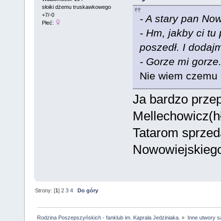
słoiki dżemu truskawkowego
+7/-0
- A stary pan No
Płeć:
- Hm, jakby ci tu
poszedł. I dodaj
- Gorze mi gorze.
Nie wiem czemu m
Ja bardzo przep
Mellechowicz(h
Tatarom sprzed
Nowowiejskiego
Strony: [
1
]
2
3
4
Do góry
Rodzina Poszepszyńskich - fanklub im. Kaprala Jedziniaka.
»
Inne utwory s