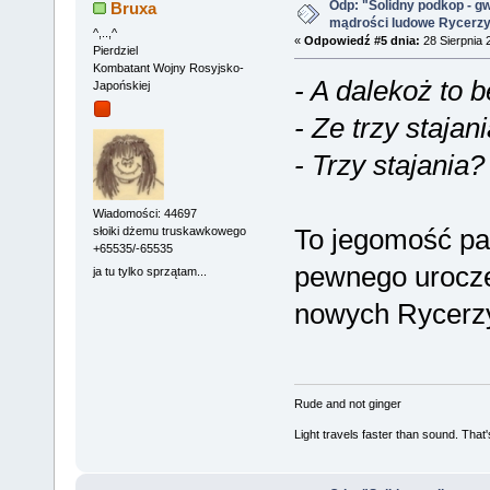
Odp: "Solidny podkop - g
Bruxa
mądrości ludowe Rycerz
^,..,^
«
Odpowiedź #5 dnia:
28 Sierpnia 
Pierdziel
Kombatant Wojny Rosyjsko-
- A dalekoż to 
Japońskiej
- Ze trzy stajani
- Trzy stajania
Wiadomości: 44697
To jegomość pa
słoiki dżemu truskawkowego
+65535/-65535
pewnego uroczeg
ja tu tylko sprzątam...
nowych Rycerzy, 
Rude and not ginger
Light travels faster than sound. Tha