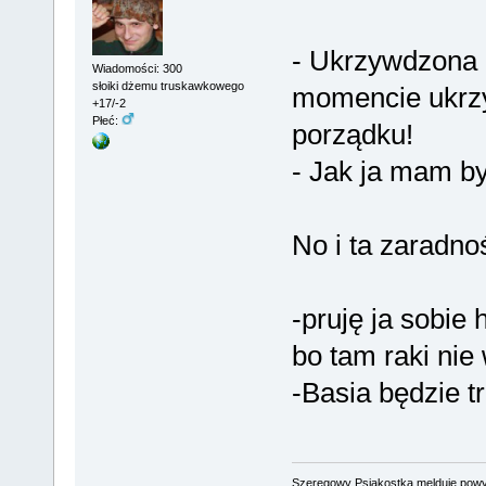
- Ukrzywdzona 
Wiadomości: 300
słoiki dżemu truskawkowego
momencie ukrzy
+17/-2
Płeć:
porządku!
- Jak ja mam by
No i ta zaradno
-pruję ja sobie
bo tam raki nie
-Basia będzie 
Szeregowy Psiakostka melduje pow