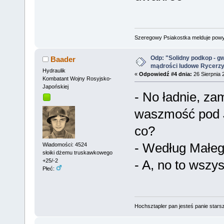
Szeregowy Psiakostka melduje pow
Odp: "Solidny podkop - g
Baader
mądrości ludowe Rycerz
Hydraulik
«
Odpowiedź #4 dnia:
26 Sierpnia 
Kombatant Wojny Rosyjsko-
Japońskiej
- No ładnie, za
waszmość pod J
co?
- Według Małe
Wiadomości: 4524
słoiki dżemu truskawkowego
- A, no to wszys
+25/-2
Płeć:
Hochsztapler pan jesteś panie starsz