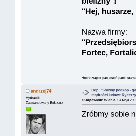
bielizny"!
"Hej, husarze
Nazwa firmy:
"Przedsiębio
Fortec, Fortalic
Hochsztapler pan jesteś panie starsz
Odp: "Solidny podkop - g
andrzej74
mądrości ludowe Rycerz
Hydraulik
«
Odpowiedź #2 dnia:
04 Maja 2007
Zaawansowany Bułczarz
Zróbmy sobie na