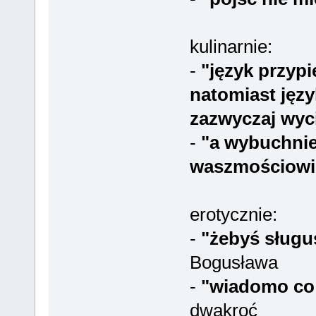
kulinarnie:
-
"język przypi
natomiast języ
zazwyczaj wyc
-
"a wybuchnie
waszmościowie
erotycznie:
-
"żebyś sługus
Bogusława
-
"wiadomo co 
dwakroć