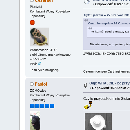
Cezarian
«
Odpowiedź #669 dnia:
Pierdziel
Kombatant Wojny Rosyjsko-
Cytat: jazzski w 27 Czerwca 201
Japońskiej
Cytat: belesprit w 26 Czerwc
to już mój trzeci pierwszy raz
Nie wiadomo, w czym ten pierwsz
Wiadomości: 61142
Zwłaszcza, jak żona trzeci raz
słoiki dżemu truskawkowego
+65535/-32
Płeć:
Ja tu tylko bałaganię...
Ceterum censeo Carthaginem es
Odp: WITAJCIE - bo przywi
Fasiol
«
Odpowiedź #670 dnia:
25
ZOMOwiec
Kombatant Wojny Rosyjsko-
Czy to przypadkiem nie Stefa
Japońskiej