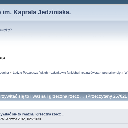
 im. Kaprala Jedziniaka.
wacyjny?
acja
 ogólna
»
Ludzie Poszepszyńskich - członkowie fanklubu i reszta świata - poznajmy się
»
WI
zywitać się to i ważna i grzeczna rzecz ... (Przeczytany 257021 
witać się to i ważna i grzeczna rzecz ...
25 Czerwca 2012, 15:58:40 »