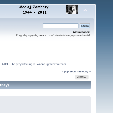
Aktualności:
Purgraby zgręzłe, taka ich mać niewłaściwego prowadzenia!
TAJCIE - bo przywitać się to i ważna i grzeczna rzecz ...
« poprzedni
następny »
DRUKUJ
razy)