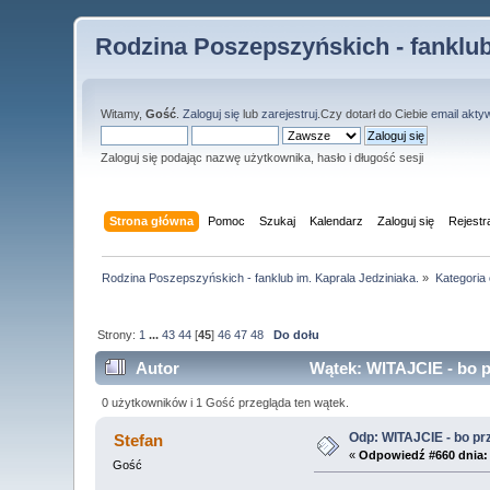
Rodzina Poszepszyńskich - fanklub
Witamy,
Gość
.
Zaloguj się
lub
zarejestruj
.Czy dotarł do Ciebie
email akty
Zaloguj się podając nazwę użytkownika, hasło i długość sesji
Strona główna
Pomoc
Szukaj
Kalendarz
Zaloguj się
Rejestr
Rodzina Poszepszyńskich - fanklub im. Kaprala Jedziniaka.
»
Kategoria
Strony:
1
...
43
44
[
45
]
46
47
48
Do dołu
Autor
Wątek: WITAJCIE - bo pr
0 użytkowników i 1 Gość przegląda ten wątek.
Odp: WITAJCIE - bo przy
Stefan
«
Odpowiedź #660 dnia:
Gość