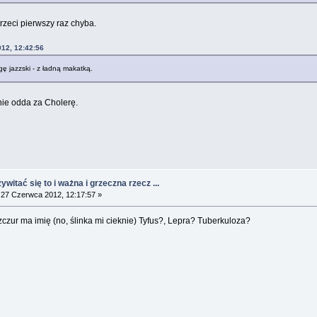
trzeci pierwszy raz chyba.
012, 12:42:56
agę jazzski - z ładną makatką.
nie odda za Cholerę.
witać się to i ważna i grzeczna rzecz ...
27 Czerwca 2012, 12:17:57 »
czur ma imię (no, ślinka mi cieknie) Tyfus?, Lepra? Tuberkuloza?