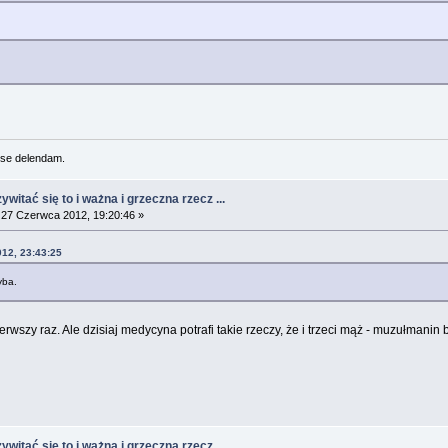
se delendam.
witać się to i ważna i grzeczna rzecz ...
27 Czerwca 2012, 19:20:46 »
012, 23:43:25
yba.
szy raz. Ale dzisiaj medycyna potrafi takie rzeczy, że i trzeci mąż - muzułmanin 
witać się to i ważna i grzeczna rzecz ...