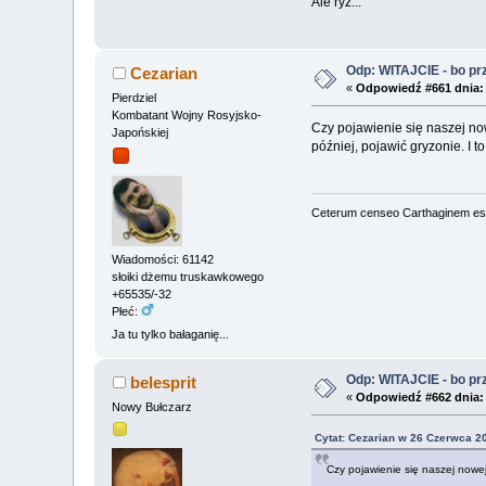
Ale ryż...
Odp: WITAJCIE - bo przy
Cezarian
«
Odpowiedź #661 dnia:
Pierdziel
Kombatant Wojny Rosyjsko-
Czy pojawienie się naszej now
Japońskiej
później, pojawić gryzonie. I t
Ceterum censeo Carthaginem es
Wiadomości: 61142
słoiki dżemu truskawkowego
+65535/-32
Płeć:
Ja tu tylko bałaganię...
Odp: WITAJCIE - bo przy
belesprit
«
Odpowiedź #662 dnia:
Nowy Bułczarz
Cytat: Cezarian w 26 Czerwca 2
Czy pojawienie się naszej nowej