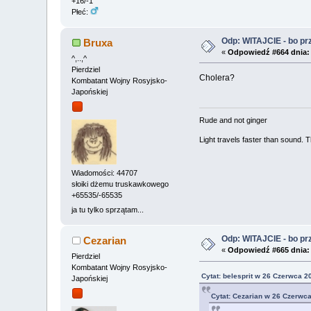
+16/-1
Płeć:
Odp: WITAJCIE - bo przy
Bruxa
«
Odpowiedź #664 dnia:
^,..,^
Pierdziel
Cholera?
Kombatant Wojny Rosyjsko-
Japońskiej
Rude and not ginger
Light travels faster than sound.
Wiadomości: 44707
słoiki dżemu truskawkowego
+65535/-65535
ja tu tylko sprzątam...
Odp: WITAJCIE - bo przy
Cezarian
«
Odpowiedź #665 dnia:
Pierdziel
Kombatant Wojny Rosyjsko-
Cytat: belesprit w 26 Czerwca 2
Japońskiej
Cytat: Cezarian w 26 Czerwca