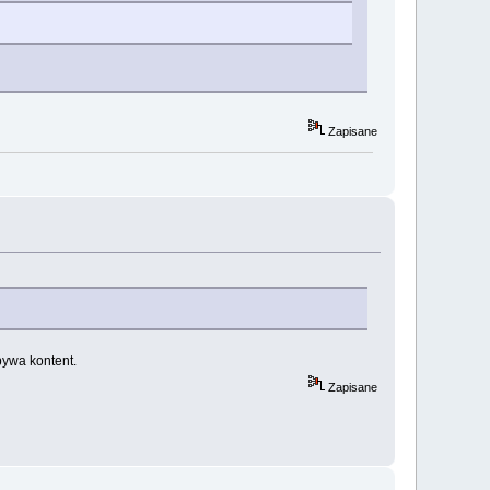
Zapisane
bywa kontent.
Zapisane