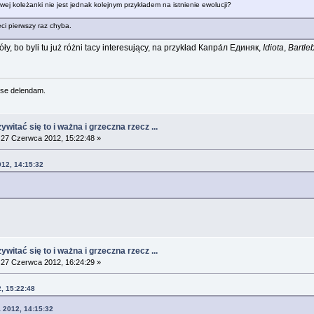
wej koleżanki nie jest jednak kolejnym przykładem na istnienie ewolucji?
eci pierwszy raz chyba.
y, bo byli tu już różni tacy interesujący, na przykład Капра́л Единяк,
Idiota
,
Bartle
se delendam.
witać się to i ważna i grzeczna rzecz ...
27 Czerwca 2012, 15:22:48 »
012, 14:15:32
witać się to i ważna i grzeczna rzecz ...
27 Czerwca 2012, 16:24:29 »
, 15:22:48
 2012, 14:15:32