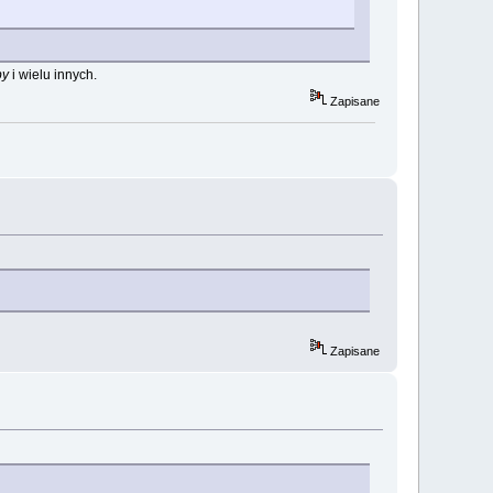
by
i wielu innych.
Zapisane
Zapisane