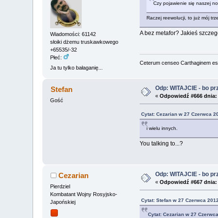
Czy pojawienie się naszej no
Raczej reewolucji, to już mój trz
A bez metafor? Jakieś szczegół
Wiadomości: 61142
słoiki dżemu truskawkowego
+65535/-32
Płeć:
Ceterum censeo Carthaginem es
Ja tu tylko bałaganię...
Odp: WITAJCIE - bo przy
Stefan
«
Odpowiedź #666 dnia:
Gość
Cytat: Cezarian w 27 Czerwca 2
i wielu innych.
You talking to...?
Odp: WITAJCIE - bo przy
Cezarian
«
Odpowiedź #667 dnia:
Pierdziel
Kombatant Wojny Rosyjsko-
Cytat: Stefan w 27 Czerwca 2012
Japońskiej
Cytat: Cezarian w 27 Czerwca