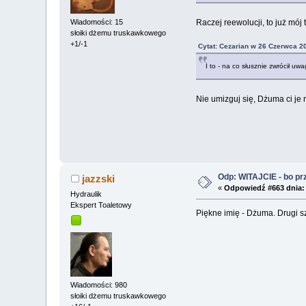
Wiadomości: 15
Raczej reewolucji, to już mój 
słoiki dżemu truskawkowego
+1/-1
Cytat: Cezarian w 26 Czerwca 2
I to - na co słusznie zwrócił uw
Nie umizguj się, Dżuma ci je 
Odp: WITAJCIE - bo przy
jazzski
«
Odpowiedź #663 dnia:
Hydraulik
Ekspert Toaletowy
Piękne imię - Dżuma. Drugi sz
Wiadomości: 980
słoiki dżemu truskawkowego