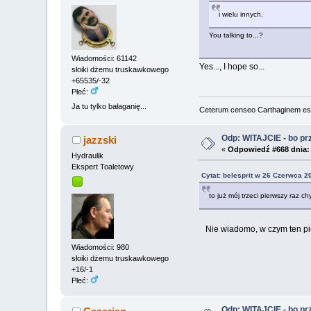
i wielu innych.
You talking to...?
Wiadomości: 61142
Yes..., I hope so...
słoiki dżemu truskawkowego
+65535/-32
Płeć:
Ja tu tylko bałaganię...
Ceterum censeo Carthaginem es
Odp: WITAJCIE - bo przy
jazzski
«
Odpowiedź #668 dnia:
Hydraulik
Ekspert Toaletowy
Cytat: belesprit w 26 Czerwca 2
to już mój trzeci pierwszy raz ch
Nie wiadomo, w czym ten pierw
Wiadomości: 980
słoiki dżemu truskawkowego
+16/-1
Płeć:
Odp: WITAJCIE - bo przy