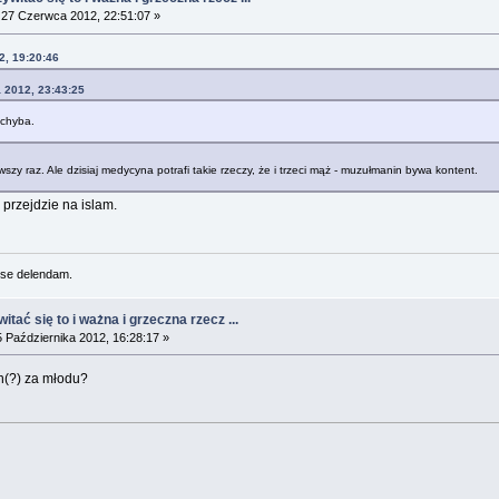
27 Czerwca 2012, 22:51:07 »
2, 19:20:46
a 2012, 23:43:25
 chyba.
y raz. Ale dzisiaj medycyna potrafi takie rzeczy, że i trzeci mąż - muzułmanin bywa kontent.
 przejdzie na islam.
se delendam.
tać się to i ważna i grzeczna rzecz ...
 Października 2012, 16:28:17 »
n(?) za młodu?