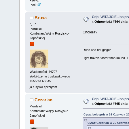
+16/-1
Płeć:
Odp: WITAJCIE - bo przy
Bruxa
«
Odpowiedź #664 dnia:
^,..,^
Pierdziel
Cholera?
Kombatant Wojny Rosyjsko-
Japońskiej
Rude and not ginger
Light travels faster than sound.
Wiadomości: 44707
słoiki dżemu truskawkowego
+65535/-65535
ja tu tylko sprzątam...
Odp: WITAJCIE - bo przy
Cezarian
«
Odpowiedź #665 dnia:
Pierdziel
Kombatant Wojny Rosyjsko-
Cytat: belesprit w 26 Czerwca 2
Japońskiej
Cytat: Cezarian w 26 Czerwca