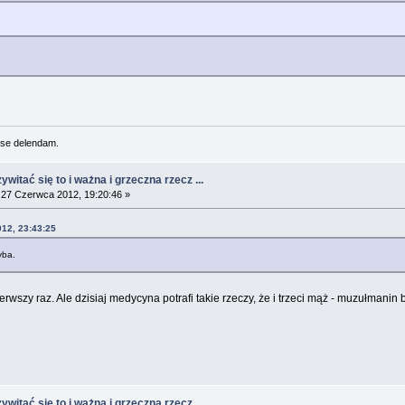
se delendam.
witać się to i ważna i grzeczna rzecz ...
27 Czerwca 2012, 19:20:46 »
012, 23:43:25
yba.
szy raz. Ale dzisiaj medycyna potrafi takie rzeczy, że i trzeci mąż - muzułmanin 
witać się to i ważna i grzeczna rzecz ...