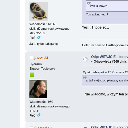
i wielu innych.
You talking to...?
Wiadomości: 61148
Yes..., I hope so...
słoiki dżemu truskawkowego
+65535/-32
Płeć:
Ja tu tylko bałaganię...
Ceterum censeo Carthaginem es
Odp: WITAJCIE - bo przy
jazzski
«
Odpowiedź #668 dnia:
Hydraulik
Ekspert Toaletowy
Cytat: belesprit w 26 Czerwca 2
to już mój trzeci pierwszy raz ch
Nie wiadomo, w czym ten pierw
Wiadomości: 980
słoiki dżemu truskawkowego
+16/-1
Płeć:
Odp: WITAJCIE - bo przy