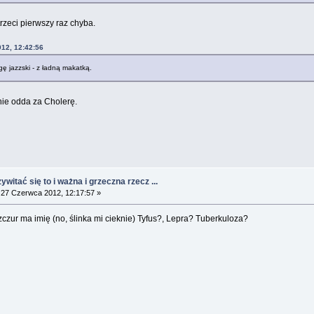
trzeci pierwszy raz chyba.
012, 12:42:56
agę jazzski - z ładną makatką.
nie odda za Cholerę.
witać się to i ważna i grzeczna rzecz ...
27 Czerwca 2012, 12:17:57 »
czur ma imię (no, ślinka mi cieknie) Tyfus?, Lepra? Tuberkuloza?