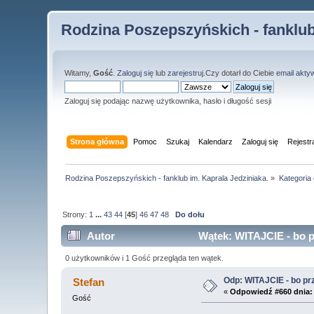
Rodzina Poszepszyńskich - fanklub
Witamy,
Gość
.
Zaloguj się
lub
zarejestruj
.Czy dotarł do Ciebie
email akty
Zaloguj się podając nazwę użytkownika, hasło i długość sesji
Strona główna
Pomoc
Szukaj
Kalendarz
Zaloguj się
Rejestr
Rodzina Poszepszyńskich - fanklub im. Kaprala Jedziniaka.
»
Kategoria
Strony:
1
...
43
44
[
45
]
46
47
48
Do dołu
Autor
Wątek: WITAJCIE - bo pr
0 użytkowników i 1 Gość przegląda ten wątek.
Odp: WITAJCIE - bo przy
Stefan
«
Odpowiedź #660 dnia:
Gość