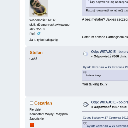
Czy pojawienie się naszej no
Raczej reewolucji, to już mój trz
A bez metafor? Jakieś szczegół
Wiadomości: 61148
słoiki dżemu truskawkowego
+65535/-32
Płeć:
Ceterum censeo Carthaginem es
Ja tu tylko bałaganię...
Odp: WITAJCIE - bo przy
Stefan
«
Odpowiedź #666 dnia:
Gość
Cytat: Cezarian w 27 Czerwca 2
i wielu innych.
You talking to...?
Odp: WITAJCIE - bo przy
Cezarian
«
Odpowiedź #667 dnia:
Pierdziel
Kombatant Wojny Rosyjsko-
Cytat: Stefan w 27 Czerwca 2012
Japońskiej
Cytat: Cezarian w 27 Czerwca