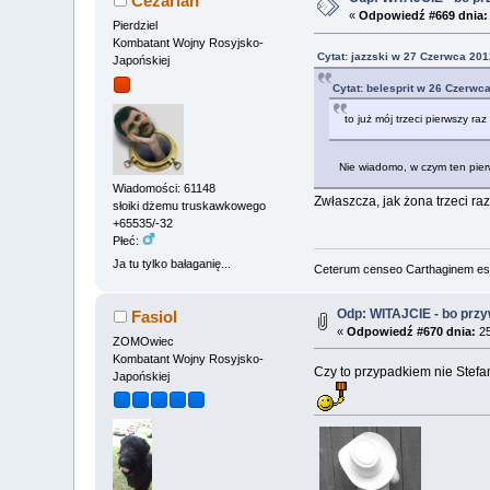
Cezarian
«
Odpowiedź #669 dnia:
Pierdziel
Kombatant Wojny Rosyjsko-
Cytat: jazzski w 27 Czerwca 201
Japońskiej
Cytat: belesprit w 26 Czerwc
to już mój trzeci pierwszy raz
Nie wiadomo, w czym ten pierwsz
Wiadomości: 61148
Zwłaszcza, jak żona trzeci raz
słoiki dżemu truskawkowego
+65535/-32
Płeć:
Ja tu tylko bałaganię...
Ceterum censeo Carthaginem es
Odp: WITAJCIE - bo przywi
Fasiol
«
Odpowiedź #670 dnia:
25
ZOMOwiec
Kombatant Wojny Rosyjsko-
Czy to przypadkiem nie Stefa
Japońskiej