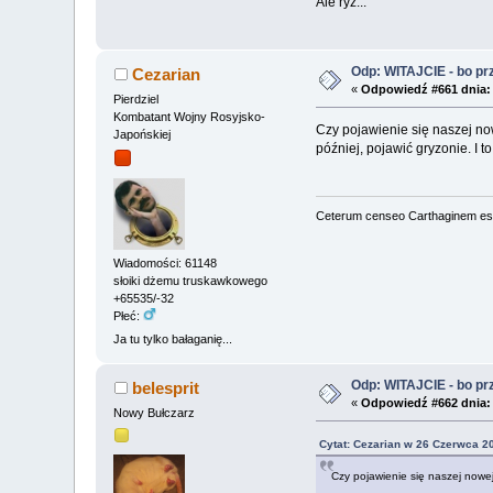
Ale ryż...
Odp: WITAJCIE - bo przy
Cezarian
«
Odpowiedź #661 dnia:
Pierdziel
Kombatant Wojny Rosyjsko-
Czy pojawienie się naszej now
Japońskiej
później, pojawić gryzonie. I t
Ceterum censeo Carthaginem es
Wiadomości: 61148
słoiki dżemu truskawkowego
+65535/-32
Płeć:
Ja tu tylko bałaganię...
Odp: WITAJCIE - bo przy
belesprit
«
Odpowiedź #662 dnia:
Nowy Bułczarz
Cytat: Cezarian w 26 Czerwca 2
Czy pojawienie się naszej nowej