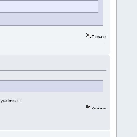
Zapisane
bywa kontent.
Zapisane