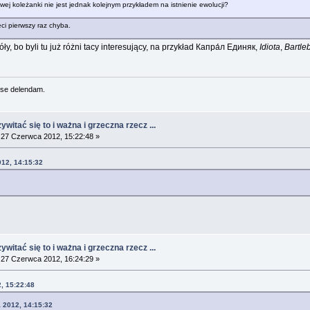
wej koleżanki nie jest jednak kolejnym przykładem na istnienie ewolucji?
eci pierwszy raz chyba.
y, bo byli tu już różni tacy interesujący, na przykład Капра́л Единяк,
Idiota
,
Bartle
se delendam.
witać się to i ważna i grzeczna rzecz ...
27 Czerwca 2012, 15:22:48 »
012, 14:15:32
witać się to i ważna i grzeczna rzecz ...
27 Czerwca 2012, 16:24:29 »
, 15:22:48
 2012, 14:15:32