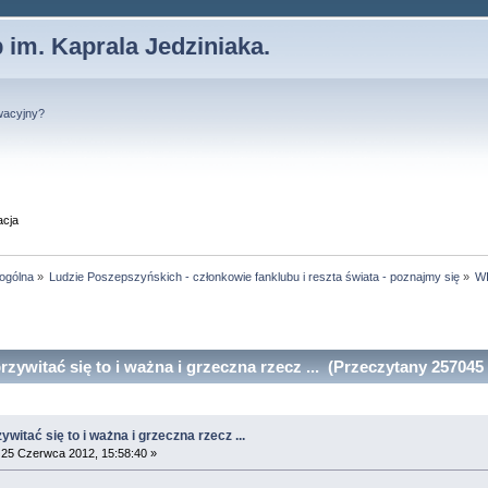
 im. Kaprala Jedziniaka.
wacyjny?
acja
 ogólna
»
Ludzie Poszepszyńskich - członkowie fanklubu i reszta świata - poznajmy się
»
WI
zywitać się to i ważna i grzeczna rzecz ... (Przeczytany 257045 
witać się to i ważna i grzeczna rzecz ...
25 Czerwca 2012, 15:58:40 »