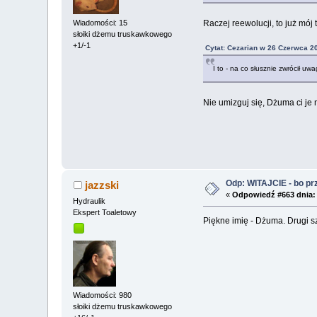
Wiadomości: 15
Raczej reewolucji, to już mój 
słoiki dżemu truskawkowego
+1/-1
Cytat: Cezarian w 26 Czerwca 2
I to - na co słusznie zwrócił uw
Nie umizguj się, Dżuma ci je 
Odp: WITAJCIE - bo przy
jazzski
«
Odpowiedź #663 dnia:
Hydraulik
Ekspert Toaletowy
Piękne imię - Dżuma. Drugi sz
Wiadomości: 980
słoiki dżemu truskawkowego