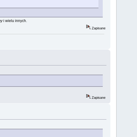
by
i wielu innych.
Zapisane
Zapisane