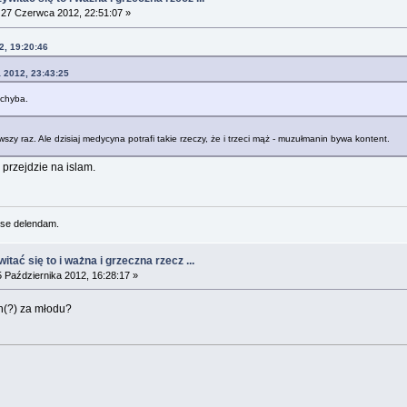
27 Czerwca 2012, 22:51:07 »
2, 19:20:46
a 2012, 23:43:25
 chyba.
y raz. Ale dzisiaj medycyna potrafi takie rzeczy, że i trzeci mąż - muzułmanin bywa kontent.
 przejdzie na islam.
se delendam.
tać się to i ważna i grzeczna rzecz ...
 Października 2012, 16:28:17 »
n(?) za młodu?