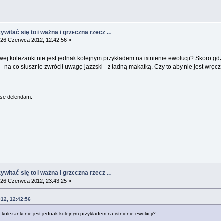
witać się to i ważna i grzeczna rzecz ...
26 Czerwca 2012, 12:42:56 »
ej koleżanki nie jest jednak kolejnym przykładem na istnienie ewolucji? Skoro gdzi
o - na co słusznie zwrócił uwagę jazzski - z ładną makatką. Czy to aby nie jest wrę
se delendam.
witać się to i ważna i grzeczna rzecz ...
26 Czerwca 2012, 23:43:25 »
012, 12:42:56
 koleżanki nie jest jednak kolejnym przykładem na istnienie ewolucji?