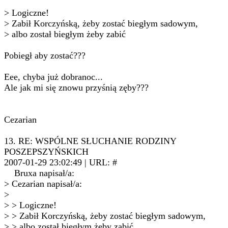
> Logiczne!
> Zabił Korczyńską, żeby zostać biegłym sadowym,
> albo został biegłym żeby zabić
Pobiegł aby zostać???
Eee, chyba już dobranoc...
Ale jak mi się znowu przyśnią zęby???
Cezarian
13. RE: WSPÓLNE SŁUCHANIE RODZINY
POSZEPSZYŃSKICH
2007-01-29 23:02:49 | URL: #
Bruxa napisał/a:
> Cezarian napisał/a:
>
> > Logiczne!
> > Zabił Korczyńską, żeby zostać biegłym sadowym,
> > albo został biegłym żeby zabić