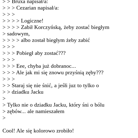
> > Bruxa napisał/a:
> > > Cezarian napisał/a:
> > >
> > > > Logiczne!
> > > > Zabił Korczyńską, żeby zostać biegłym
> sadowym,
> > > > albo został biegłym żeby zabić
> > >
> > > Pobiegł aby zostać???
> > >
> > > Eee, chyba już dobranoc...
> > > Ale jak mi się znowu przyśnią zęby???
> > >
> > Staraj się nie śnić, a jeśłi juz to tylko o
> > dziadku Jacku
>
> Tylko nie o dziadku Jacku, który śni o bólu
> zębów... ale namieszałem
>
Cool! Ale się kolorowo zrobiło!