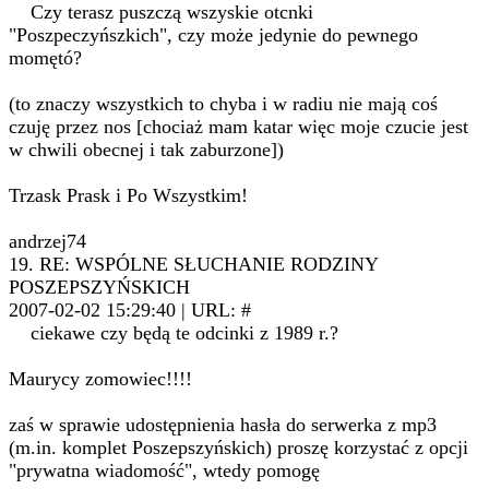
Czy terasz puszczą wszyskie otcnki
"Poszpeczyńszkich", czy może jedynie do pewnego
momętó?
(to znaczy wszystkich to chyba i w radiu nie mają coś
czuję przez nos [chociaż mam katar więc moje czucie jest
w chwili obecnej i tak zaburzone])
Trzask Prask i Po Wszystkim!
andrzej74
19. RE: WSPÓLNE SŁUCHANIE RODZINY
POSZEPSZYŃSKICH
2007-02-02 15:29:40 | URL: #
ciekawe czy będą te odcinki z 1989 r.?
Maurycy zomowiec!!!!
zaś w sprawie udostępnienia hasła do serwerka z mp3
(m.in. komplet Poszepszyńskich) proszę korzystać z opcji
"prywatna wiadomość", wtedy pomogę