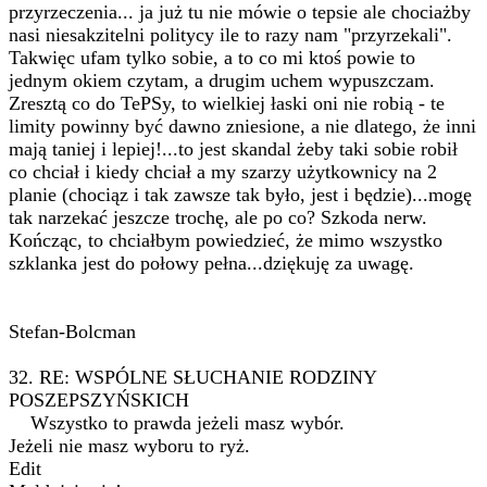
przyrzeczenia... ja już tu nie mówie o tepsie ale chociażby
nasi niesakzitelni politycy ile to razy nam "przyrzekali".
Takwięc ufam tylko sobie, a to co mi ktoś powie to
jednym okiem czytam, a drugim uchem wypuszczam.
Zresztą co do TePSy, to wielkiej łaski oni nie robią - te
limity powinny być dawno zniesione, a nie dlatego, że inni
mają taniej i lepiej!...to jest skandal żeby taki sobie robił
co chciał i kiedy chciał a my szarzy użytkownicy na 2
planie (chociąz i tak zawsze tak było, jest i będzie)...mogę
tak narzekać jeszcze trochę, ale po co? Szkoda nerw.
Kończąc, to chciałbym powiedzieć, że mimo wszystko
szklanka jest do połowy pełna...dziękuję za uwagę.
Stefan-Bolcman
32. RE: WSPÓLNE SŁUCHANIE RODZINY
POSZEPSZYŃSKICH
Wszystko to prawda jeżeli masz wybór.
Jeżeli nie masz wyboru to ryż.
Edit