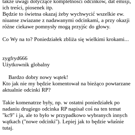
także uwagi dotyczące kompletności odcinków, dat emisji,
ich treści, piosenek itp.
Będzie to świetna okazaj żeby wychwycić wszelkie ew.
niuanse zwiazane z nadawanymi odcinkami, a przy okazji
różne ciekawe pomnysły mogą przyjśc do głowy.
Co Wy na to? Poniedziałek zbliża się wielkimi krokami...
zygfryd666
Użytkownik globalny
Bardzo dobry nowy wątek!
Kto jak nie my będzie komentował na bieżąco powtarzane
aktualnie odcinki RP?
Takie komenatrze były, np. w ostatni poniedziałek po
nadaniu drugiego odcinka RP napisał coś na ten temat
"kc9" i ja, ale to było w przypadkowo wybranych innych
wątkach ("nowe odcinki"). Lepiej jak to będzie właśnie
tutaj.