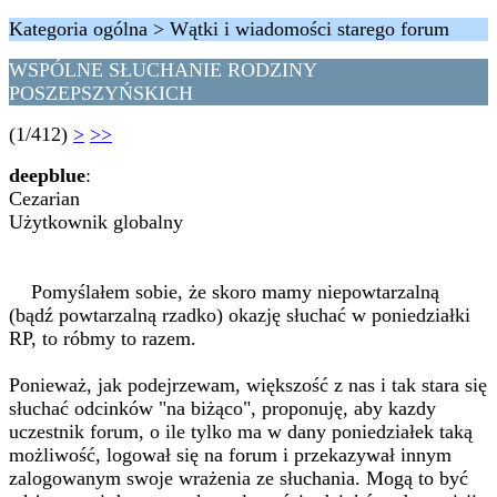
Kategoria ogólna > Wątki i wiadomości starego forum
WSPÓLNE SŁUCHANIE RODZINY
POSZEPSZYŃSKICH
(1/412)
>
>>
deepblue
:
Cezarian
Użytkownik globalny
Pomyślałem sobie, że skoro mamy niepowtarzalną
(bądź powtarzalną rzadko) okazję słuchać w poniedziałki
RP, to róbmy to razem.
Ponieważ, jak podejrzewam, większość z nas i tak stara się
słuchać odcinków "na biżąco", proponuję, aby kazdy
uczestnik forum, o ile tylko ma w dany poniedziałek taką
możliwość, logował się na forum i przekazywał innym
zalogowanym swoje wrażenia ze słuchania. Mogą to być