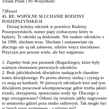
Trzask Prask i Po Wszystkim!
73Pawel
45. RE: WSPÓLNE SŁUCHANIE RODZINY
POSZEPSZYŃSKICH
Dzisiaj kolejny odcinek w powtórce Rodziny
Poszepszyńskich, numer piąty (zobaczymy który to
będzie). Te odcinki są doskonałe. Nie znałem odcinków z
lat 1990, słucham teraz. Słucham i zastanawiam się
dlaczego nie są tak zabawne, niktóre wręcz nieciekawe.
Przyczyn jest pewnie wiele, ale bez wątpienia:
1. Zupełny brak jest piosenek (Bogackiego), które były
ważnym elementem pierwszych odcinków.
2. Brak jakichkolwiek dźwięków nadających charakter
teatru dźwiękowego. Po prostu aktorzy siedzą i czytają to
co mają na kartkach. W pierszych odcinkach ktoś nad tym
dźwiękiem poracował wkomponowując gdzie trzeba jakieś
trzaski, skrzypienia, spuszczania wody itp. Dlaczego z
tego zrezygnowano? Odnosi się wrażenie jakby nagrywano
to amatorsko gdzieś poza studio radiowym. Tak mogło być
w latach stanu wojennego - a później też?