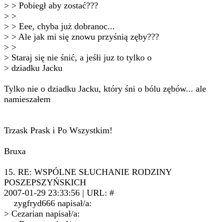
> > Pobiegł aby zostać???
> >
> > Eee, chyba już dobranoc...
> > Ale jak mi się znowu przyśnią zęby???
> >
> Staraj się nie śnić, a jeśłi juz to tylko o
> dziadku Jacku
Tylko nie o dziadku Jacku, który śni o bólu zębów... ale
namieszałem
Trzask Prask i Po Wszystkim!
Bruxa
15. RE: WSPÓLNE SŁUCHANIE RODZINY
POSZEPSZYŃSKICH
2007-01-29 23:33:56 | URL: #
zygfryd666 napisał/a:
> Cezarian napisał/a: