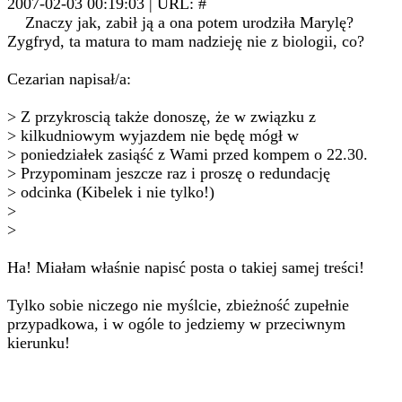
2007-02-03 00:19:03 | URL: #
Znaczy jak, zabił ją a ona potem urodziła Marylę?
Zygfryd, ta matura to mam nadzieję nie z biologii, co?
Cezarian napisał/a:
> Z przykroscią także donoszę, że w związku z
> kilkudniowym wyjazdem nie będę mógł w
> poniedziałek zasiąść z Wami przed kompem o 22.30.
> Przypominam jeszcze raz i proszę o redundację
> odcinka (Kibelek i nie tylko!)
>
>
Ha! Miałam właśnie napisć posta o takiej samej treści!
Tylko sobie niczego nie myślcie, zbieżność zupełnie
przypadkowa, i w ogóle to jedziemy w przeciwnym
kierunku!