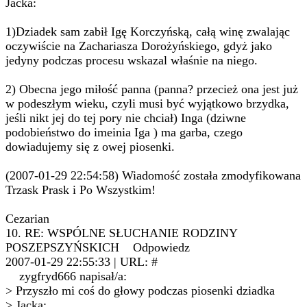
Jacka:
1)Dziadek sam zabił Igę Korczyńską, całą winę zwalając
oczywiście na Zachariasza Dorożyńskiego, gdyż jako
jedyny podczas procesu wskazal właśnie na niego.
2) Obecna jego miłość panna (panna? przecież ona jest już
w podeszłym wieku, czyli musi być wyjątkowo brzydka,
jeśli nikt jej do tej pory nie chciał) Inga (dziwne
podobieństwo do imeinia Iga ) ma garba, czego
dowiadujemy się z owej piosenki.
(2007-01-29 22:54:58) Wiadomość została zmodyfikowana
Trzask Prask i Po Wszystkim!
Cezarian
10. RE: WSPÓLNE SŁUCHANIE RODZINY
POSZEPSZYŃSKICH Odpowiedz
2007-01-29 22:55:33 | URL: #
zygfryd666 napisał/a:
> Przyszło mi coś do głowy podczas piosenki dziadka
> Jacka: