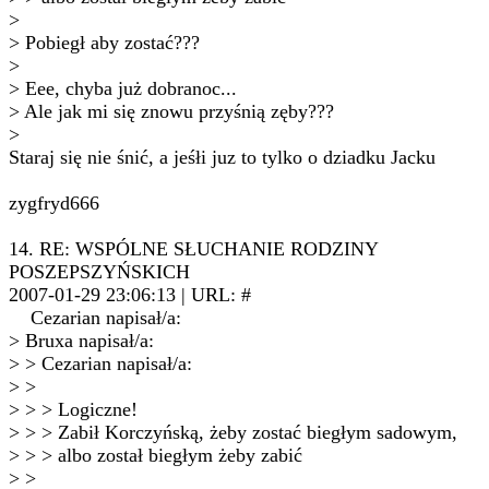
>
> Pobiegł aby zostać???
>
> Eee, chyba już dobranoc...
> Ale jak mi się znowu przyśnią zęby???
>
Staraj się nie śnić, a jeśłi juz to tylko o dziadku Jacku
zygfryd666
14. RE: WSPÓLNE SŁUCHANIE RODZINY
POSZEPSZYŃSKICH
2007-01-29 23:06:13 | URL: #
Cezarian napisał/a:
> Bruxa napisał/a:
> > Cezarian napisał/a:
> >
> > > Logiczne!
> > > Zabił Korczyńską, żeby zostać biegłym sadowym,
> > > albo został biegłym żeby zabić
> >