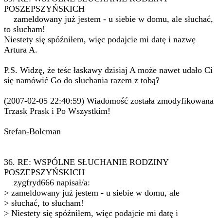
POSZEPSZYŃSKICH
zameldowany już jestem - u siebie w domu, ale słuchać,
to słucham!
Niestety się spóźniłem, więc podajcie mi datę i nazwę
Artura A.
P.S. Widzę, że teśc łaskawy dzisiaj A może nawet udało Ci
się namówić Go do słuchania razem z tobą?
(2007-02-05 22:40:59) Wiadomość została zmodyfikowana
Trzask Prask i Po Wszystkim!
Stefan-Bolcman
36. RE: WSPÓLNE SŁUCHANIE RODZINY
POSZEPSZYŃSKICH
zygfryd666 napisał/a:
> zameldowany już jestem - u siebie w domu, ale
> słuchać, to słucham!
> Niestety się spóźniłem, więc podajcie mi datę i