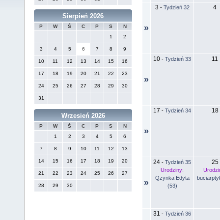
3
4
-
Tydzień 32
Sierpień 2026
»
P
W
Ś
C
P
S
N
1
2
3
4
5
6
7
8
9
10
11
-
Tydzień 33
10
11
12
13
14
15
16
17
18
19
20
21
22
23
»
24
25
26
27
28
29
30
31
17
18
-
Tydzień 34
Wrzesień 2026
P
W
Ś
C
P
S
N
»
1
2
3
4
5
6
7
8
9
10
11
12
13
14
15
16
17
18
19
20
24
25
-
Tydzień 35
Urodziny:
Urodzi
21
22
23
24
25
26
27
Qzynka Edyta
buciarpty
»
(53)
28
29
30
31
-
Tydzień 36