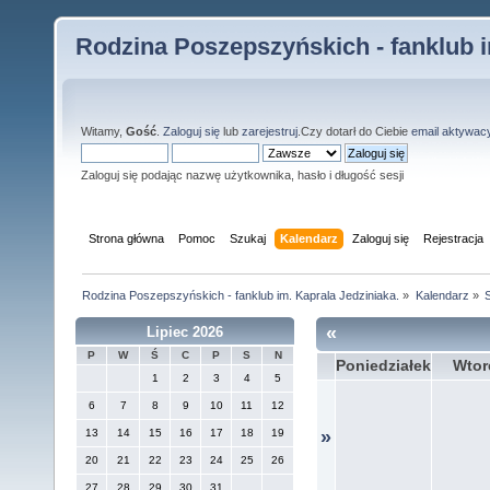
Rodzina Poszepszyńskich - fanklub i
Witamy,
Gość
.
Zaloguj się
lub
zarejestruj
.Czy dotarł do Ciebie
email aktywac
Zaloguj się podając nazwę użytkownika, hasło i długość sesji
Strona główna
Pomoc
Szukaj
Kalendarz
Zaloguj się
Rejestracja
Rodzina Poszepszyńskich - fanklub im. Kaprala Jedziniaka.
»
Kalendarz
»
S
«
Lipiec 2026
P
W
Ś
C
P
S
N
Poniedziałek
Wtor
1
2
3
4
5
6
7
8
9
10
11
12
13
14
15
16
17
18
19
»
20
21
22
23
24
25
26
27
28
29
30
31