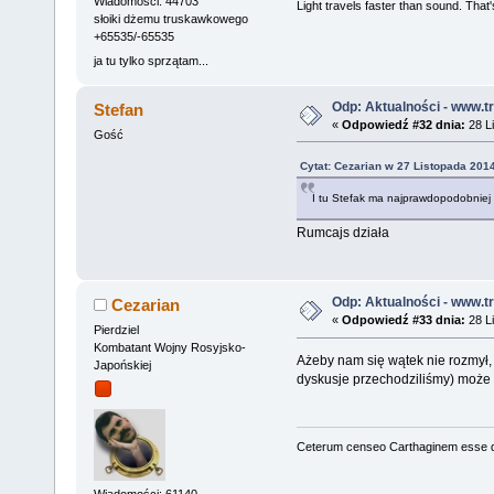
Wiadomości: 44703
Light travels faster than sound. Tha
słoiki dżemu truskawkowego
+65535/-65535
ja tu tylko sprzątam...
Odp: Aktualności - www.tr
Stefan
«
Odpowiedź #32 dnia:
28 Li
Gość
Cytat: Cezarian w 27 Listopada 2014
I tu Stefak ma najprawdopodobniej r
Rumcajs działa
Odp: Aktualności - www.tr
Cezarian
«
Odpowiedź #33 dnia:
28 Li
Pierdziel
Kombatant Wojny Rosyjsko-
Ażeby nam się wątek nie rozmył, 
Japońskiej
dyskusje przechodziliśmy) może 
Ceterum censeo Carthaginem esse 
Wiadomości: 61140