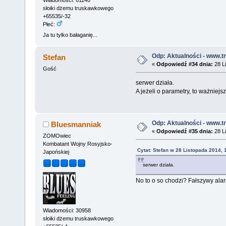
słoiki dżemu truskawkowego
+65535/-32
Płeć:
Ja tu tylko bałaganię...
Odp: Aktualności - www.tr
Stefan
«
Odpowiedź #34 dnia:
28 Li
Gość
serwer działa.
A jeżeli o parametry, to ważniejsz
Odp: Aktualności - www.tr
Bluesmanniak
«
Odpowiedź #35 dnia:
28 Li
ZOMOwiec
Kombatant Wojny Rosyjsko-
Cytat: Stefan w 28 Listopada 2014, 
Japońskiej
serwer działa.
No to o so chodzi? Fałszywy ala
Wiadomości: 30958
słoiki dżemu truskawkowego