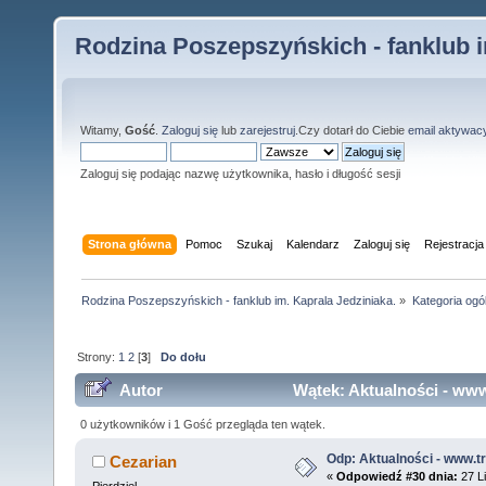
Rodzina Poszepszyńskich - fanklub i
Witamy,
Gość
.
Zaloguj się
lub
zarejestruj
.Czy dotarł do Ciebie
email aktywac
Zaloguj się podając nazwę użytkownika, hasło i długość sesji
Strona główna
Pomoc
Szukaj
Kalendarz
Zaloguj się
Rejestracja
Rodzina Poszepszyńskich - fanklub im. Kaprala Jedziniaka.
»
Kategoria ogó
Strony:
1
2
[
3
]
Do dołu
Autor
Wątek: Aktualności - www.
0 użytkowników i 1 Gość przegląda ten wątek.
Odp: Aktualności - www.tr
Cezarian
«
Odpowiedź #30 dnia:
27 Li
Pierdziel