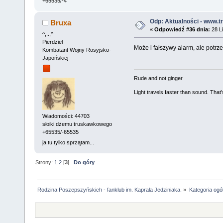
+65535/-4
Odp: Aktualności - www.tr
Bruxa
«
Odpowiedź #36 dnia:
28 Li
^,..,^
Pierdziel
Może i fałszywy alarm, ale potr
Kombatant Wojny Rosyjsko-
Japońskiej
Rude and not ginger
Light travels faster than sound. Tha
Wiadomości: 44703
słoiki dżemu truskawkowego
+65535/-65535
ja tu tylko sprzątam...
Strony:
1
2
[
3
]
Do góry
Rodzina Poszepszyńskich - fanklub im. Kaprala Jedziniaka.
»
Kategoria ogó