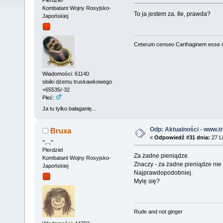
Kombatant Wojny Rosyjsko-
To ja jestem za. Ile, prawda?
Japońskiej
Ceterum censeo Carthaginem esse 
Wiadomości: 61140
słoiki dżemu truskawkowego
+65535/-32
Płeć:
Ja tu tylko bałaganię...
Odp: Aktualności - www.tr
Bruxa
«
Odpowiedź #31 dnia:
27 Li
^,..,^
Pierdziel
Za żadne pieniądze.
Kombatant Wojny Rosyjsko-
Znaczy - za żadne pieniądze nie 
Japońskiej
Najprawdopodobniej.
Mylę się?
Rude and not ginger