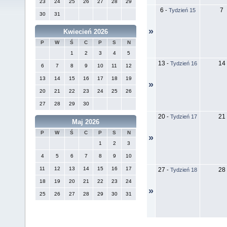
23
24
25
26
27
28
29
6
7
-
Tydzień 15
30
31
»
Kwiecień 2026
P
W
Ś
C
P
S
N
1
2
3
4
5
13
14
-
Tydzień 16
6
7
8
9
10
11
12
13
14
15
16
17
18
19
»
20
21
22
23
24
25
26
27
28
29
30
20
21
-
Tydzień 17
Maj 2026
P
W
Ś
C
P
S
N
»
1
2
3
4
5
6
7
8
9
10
11
12
13
14
15
16
17
27
28
-
Tydzień 18
18
19
20
21
22
23
24
»
25
26
27
28
29
30
31