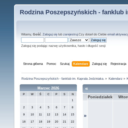
Rodzina Poszepszyńskich - fanklub i
Witamy,
Gość
.
Zaloguj się
lub
zarejestruj
.Czy dotarł do Ciebie
email aktywac
Zaloguj się podając nazwę użytkownika, hasło i długość sesji
Strona główna
Pomoc
Szukaj
Kalendarz
Zaloguj się
Rejestracja
Rodzina Poszepszyńskich - fanklub im. Kaprala Jedziniaka.
»
Kalendarz
»
«
Marzec 2026
P
W
Ś
C
P
S
N
Poniedziałek
Wtor
1
2
3
4
5
6
7
8
9
10
11
12
13
14
15
»
16
17
18
19
20
21
22