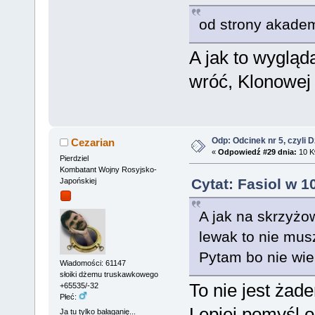
od strony akadem
A jak to wygląd
wróć, Klonowej
Odp: Odcinek nr 5, czyli 
Cezarian
«
Odpowiedź #29 dnia:
10 Kw
Pierdziel
Kombatant Wojny Rosyjsko-
Cytat: Fasiol w 1
Japońskiej
A jak na skrzyż
lewak to nie mu
Pytam bo nie wie
Wiadomości: 61147
słoiki dżemu truskawkowego
To nie jest żade
+65535/-32
Płeć:
Lepiej pomyśl 
Ja tu tylko bałaganię...