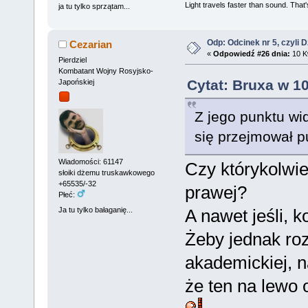
Light travels faster than sound. Tha
ja tu tylko sprzątam...
Odp: Odcinek nr 5, czyli 
Cezarian
«
Odpowiedź #26 dnia:
10 Kw
Pierdziel
Kombatant Wojny Rosyjsko-
Cytat: Bruxa w 10
Japońskiej
Z jego punktu wid
się przejmował p
Wiadomości: 61147
Czy którykolwie
słoiki dżemu truskawkowego
+65535/-32
prawej?
Płeć:
Ja tu tylko bałaganię...
A nawet jeśli, 
Żeby jednak roz
akademickiej, 
że ten na lewo 