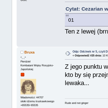
Gość
Cytat: Cezarian w
01
Ten z lewej (brr
Odp: Odcinek nr 5, czyli 
Bruxa
«
Odpowiedź #25 dnia:
10 Kw
^,..,^
Pierdziel
Z jego punktu w
Kombatant Wojny Rosyjsko-
Japońskiej
kto by się prze
lewaka...
Wiadomości: 44707
słoiki dżemu truskawkowego
Rude and not ginger
+65535/-65535