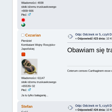
Wiadomości: 4938
słoiki dżemu truskawkowego
+669/-666
Płeć:
Odp: Odcinek nr 5, czyli 
Cezarian
«
Odpowiedź #23 dnia:
10 Kw
Pierdziel
Kombatant Wojny Rosyjsko-
Obawiam się tr
Japońskiej
Ceterum censeo Carthaginem esse 
Wiadomości: 61147
słoiki dżemu truskawkowego
+65535/-32
Płeć:
Ja tu tylko bałaganię...
Odp: Odcinek nr 5, czyli 
Stefan
«
Odpowiedź #24 dnia:
10 Kw