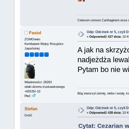
Ceterum censeo Carthaginem esse 
Odp: Odcinek nr 5, czyli 
Fasiol
«
Odpowiedź #27 dnia:
10 Kw
ZOMOwiec
Kombatant Wojny Rosyjsko-
A jak na skrzy
Japońskiej
nadjeżdża lewa
Pytam bo nie w
Wiadomości: 28283
słoiki dżemu truskawkowego
+65535/-10
Bóg stworzył ziemię, niebo i wodę, ks
Płeć:
Odp: Odcinek nr 5, czyli 
Stefan
«
Odpowiedź #28 dnia:
10 Kw
Gość
Cytat: Cezarian w