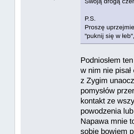
Swoją drogą czem
P.S.
Proszę uprzejmie
"puknij się w łeb
Podniosłem ten 
w nim nie pisał
z Zygim unaocz
pomysłów przer
kontakt ze wszy
powodzenia lub 
Napawa mnie to
sobie bowiem po