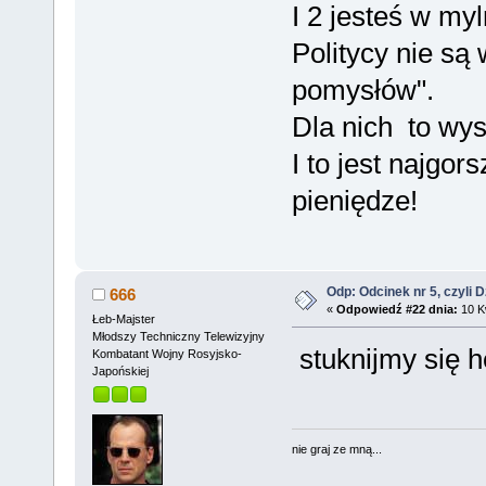
I 2 jesteś w my
Politycy nie s
pomysłów".
Dla nich to wys
I to jest najgo
pieniędze!
Odp: Odcinek nr 5, czyli 
666
«
Odpowiedź #22 dnia:
10 Kw
Łeb-Majster
Młodszy Techniczny Telewizyjny
stuknijmy się 
Kombatant Wojny Rosyjsko-
Japońskiej
nie graj ze mną...