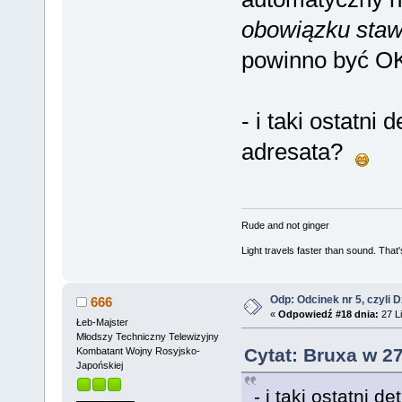
obowiązku staw
powinno być O
- i taki ostatni 
adresata?
Rude and not ginger
Light travels faster than sound. Tha
Odp: Odcinek nr 5, czyli 
666
«
Odpowiedź #18 dnia:
27 Li
Łeb-Majster
Młodszy Techniczny Telewizyjny
Cytat: Bruxa w 27
Kombatant Wojny Rosyjsko-
Japońskiej
- i taki ostatni 