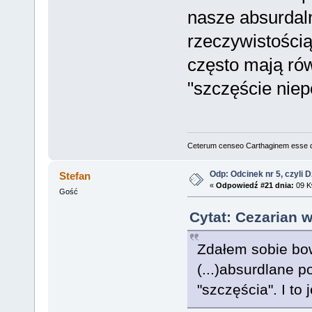
nasze absurdal
rzeczywistością
często mają równ
"szczęście niep
Ceterum censeo Carthaginem esse 
Odp: Odcinek nr 5, czyli 
Stefan
«
Odpowiedź #21 dnia:
09 Kw
Gość
Cytat: Cezarian w
Zdałem sobie bow
(...)absurdlane 
"szczęścia". I to 