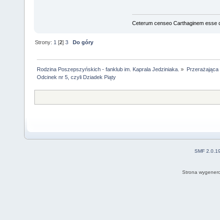
Ceterum censeo Carthaginem esse 
Strony:
1
[
2
]
3
Do góry
Rodzina Poszepszyńskich - fanklub im. Kaprala Jedziniaka.
»
Przerażająca
Odcinek nr 5, czyli Dziadek Piąty
SMF 2.0.1
Strona wygenero