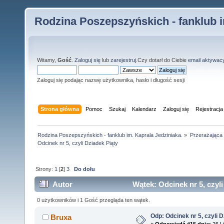
Rodzina Poszepszyńskich - fanklub i
Witamy,
Gość
.
Zaloguj się
lub
zarejestruj
.Czy dotarł do Ciebie
email aktywac
Zaloguj się podając nazwę użytkownika, hasło i długość sesji
Strona główna
Pomoc
Szukaj
Kalendarz
Zaloguj się
Rejestracja
Rodzina Poszepszyńskich - fanklub im. Kaprala Jedziniaka.
»
Przerażająca
Odcinek nr 5, czyli Dziadek Piąty
Strony:
1
[
2
]
3
Do dołu
Autor
Wątek: Odcinek nr 5, czyli
0 użytkowników i 1 Gość przegląda ten wątek.
Odp: Odcinek nr 5, czyli 
Bruxa
«
Odpowiedź #15 dnia:
26 Li