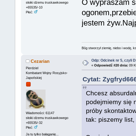
O wypraszam so
słoiki dżemu truskawkowego
+65535/-10
ogonem,przebie
Płeć:
jestem żyw.Naj
Bóg stworzył ziemię, niebo i wodę, ks
Odp: Odcinek nr 5, czyli 
Cezarian
«
Odpowiedź #20 dnia:
09 Kw
Pierdziel
Kombatant Wojny Rosyjsko-
Cytat: Zygfryd666
Japońskiej
Chcesz absurdal
podejmiemy się n
próby skontaktow
Wiadomości: 61147
tak: piszemy list
słoiki dżemu truskawkowego
+65535/-32
Płeć:
Ja tu tylko bałaganię...