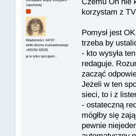
Czemu On nie k
Japońskiej
korzystam z TV
Pomysł jest OK,
trzeba by ustali
Wiadomości: 44707
słoiki dżemu truskawkowego
+65535/-65535
- kto wysyła ten 
ja tu tylko sprzątam...
redaguje. Rozu
zacząć odpowie
Jeżeli w ten sp
sieci, to i z li
- ostateczną r
mógłby się zają
pewnie niejeden 
automatyczny 