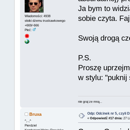
Ja bym to widzia
sobie czyta. Fa
Wiadomości: 4938
słoiki dżemu truskawkowego
+669/-666
Płeć:
Swoją drogą cz
P.S.
Proszę uprzejmi
w stylu: "puknij
nie graj ze mną...
Odp: Odcinek nr 5, czyli 
Bruxa
«
Odpowiedź #17 dnia:
27 Li
^,..,^
Pierdziel
Kombatant Wojny Rosyjsko-