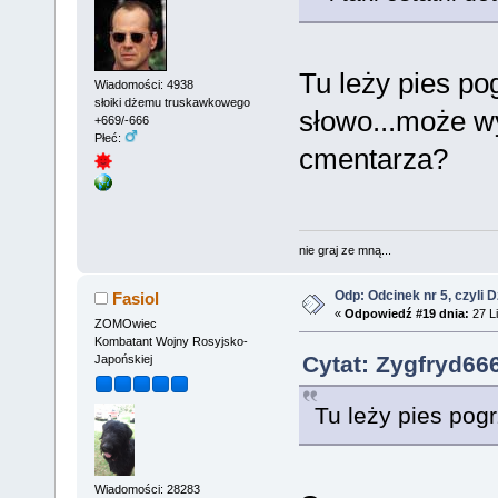
Tu leży pies po
Wiadomości: 4938
słoiki dżemu truskawkowego
słowo...może wy
+669/-666
Płeć:
cmentarza?
nie graj ze mną...
Odp: Odcinek nr 5, czyli 
Fasiol
«
Odpowiedź #19 dnia:
27 Li
ZOMOwiec
Kombatant Wojny Rosyjsko-
Cytat: Zygfryd666
Japońskiej
Tu leży pies pog
Wiadomości: 28283