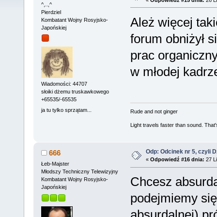
^,..,^
Pierdziel
Ależ więcej tak
Kombatant Wojny Rosyjsko-
Japońskiej
forum obniżył s
prac organiczny
w młodej kadrz
Wiadomości: 44707
słoiki dżemu truskawkowego
+65535/-65535
ja tu tylko sprzątam...
Rude and not ginger
Light travels faster than sound. Tha
Odp: Odcinek nr 5, czyli 
666
«
Odpowiedź #16 dnia:
27 Li
Łeb-Majster
Młodszy Techniczny Telewizyjny
Chcesz absurda
Kombatant Wojny Rosyjsko-
Japońskiej
podejmiemy się
absurdalnej) p