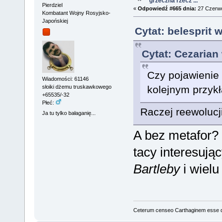
grzeczna rzecz ...
Pierdziel
«
Odpowiedź #665 dnia:
27 Czerwc
Kombatant Wojny Rosyjsko-
Japońskiej
Cytat: belesprit 
Cytat: Cezarian
Czy pojawienie 
Wiadomości: 61146
słoiki dżemu truskawkowego
kolejnym przykł
+65535/-32
Płeć:
Raczej reewolucji
Ja tu tylko bałaganię...
A bez metafor? J
tacy interesują
Bartleby
i wielu
Ceterum censeo Carthaginem esse 