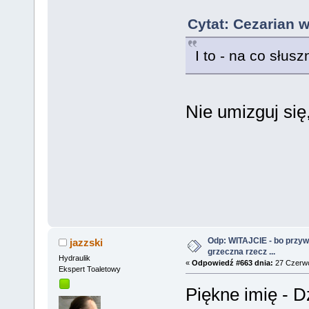
Cytat: Cezarian 
I to - na co słus
Nie umizguj się
Odp: WITAJCIE - bo przywit
jazzski
grzeczna rzecz ...
Hydraulik
«
Odpowiedź #663 dnia:
27 Czerwc
Ekspert Toaletowy
Piękne imię - D