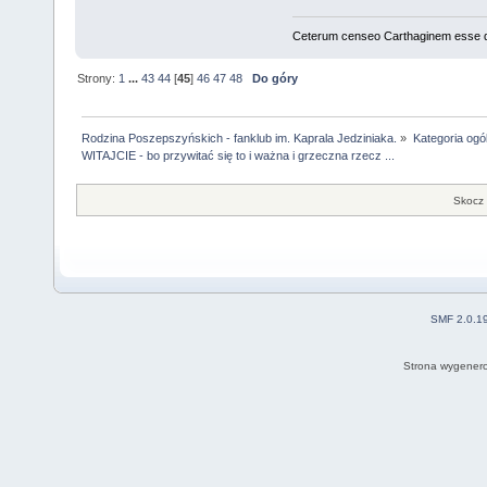
Ceterum censeo Carthaginem esse 
Strony:
1
...
43
44
[
45
]
46
47
48
Do góry
Rodzina Poszepszyńskich - fanklub im. Kaprala Jedziniaka.
»
Kategoria ogó
WITAJCIE - bo przywitać się to i ważna i grzeczna rzecz ...
Skocz 
SMF 2.0.1
Strona wygenero