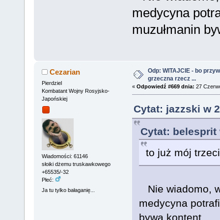
medycyna potrafi
muzułmanin byw
Odp: WITAJCIE - bo przywit
Cezarian
grzeczna rzecz ...
Pierdziel
«
Odpowiedź #669 dnia:
27 Czerwc
Kombatant Wojny Rosyjsko-
Japońskiej
Cytat: jazzski w 
Cytat: belespri
to już mój trzec
Wiadomości: 61146
słoiki dżemu truskawkowego
+65535/-32
Płeć:
Nie wiadomo, w c
Ja tu tylko bałaganię...
medycyna potrafi 
bywa kontent.