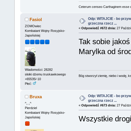
Ceterum censeo Carthaginem esse 
Odp: WITAJCIE - bo przywit
Fasiol
grzeczna rzecz ...
ZOMOwiec
«
Odpowiedź #672 dnia:
27 Paździe
Kombatant Wojny Rosyjsko-
Japońskiej
Tak sobie jako
Marylka od śro
Wiadomości: 28282
słoiki dżemu truskawkowego
Bóg stworzył ziemię, niebo i wodę, ks
+65535/-10
Płeć:
Odp: WITAJCIE - bo przywit
Bruxa
grzeczna rzecz ...
^,..,^
«
Odpowiedź #673 dnia:
27 Paździe
Pierdziel
Kombatant Wojny Rosyjsko-
Wszystkie drog
Japońskiej