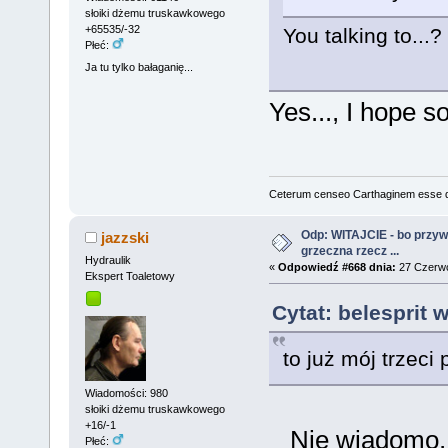
słoiki dżemu truskawkowego
+65535/-32
You talking to...?
Płeć:
Ja tu tylko bałaganię...
Yes..., I hope so
Ceterum censeo Carthaginem esse 
Odp: WITAJCIE - bo przywit
jazzski
grzeczna rzecz ...
Hydraulik
«
Odpowiedź #668 dnia:
27 Czerwc
Ekspert Toaletowy
Cytat: belesprit 
to już mój trzeci
Wiadomości: 980
słoiki dżemu truskawkowego
+16/-1
Nie wiadomo, w
Płeć: