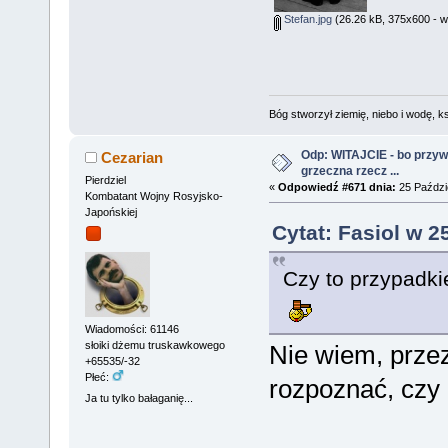
Stefan.jpg
(26.26 kB, 375x600 - w
Bóg stworzył ziemię, niebo i wodę, ks
Odp: WITAJCIE - bo przywit
Cezarian
grzeczna rzecz ...
Pierdziel
«
Odpowiedź #671 dnia:
25 Paździe
Kombatant Wojny Rosyjsko-
Japońskiej
Cytat: Fasiol w 2
Czy to przypadki
Wiadomości: 61146
słoiki dżemu truskawkowego
Nie wiem, przez
+65535/-32
Płeć:
rozpoznać, czy u
Ja tu tylko bałaganię...