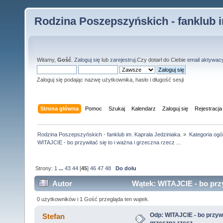
Rodzina Poszepszyńskich - fanklub i
Witamy,
Gość
.
Zaloguj się
lub
zarejestruj
.Czy dotarł do Ciebie
email aktywac
Zaloguj się podając nazwę użytkownika, hasło i długość sesji
Strona główna
Pomoc
Szukaj
Kalendarz
Zaloguj się
Rejestracja
Rodzina Poszepszyńskich - fanklub im. Kaprala Jedziniaka.
»
Kategoria ogó
WITAJCIE - bo przywitać się to i ważna i grzeczna rzecz ...
Strony:
1
...
43
44
[
45
]
46
47
48
Do dołu
Autor
Wątek: WITAJCIE - bo przyw
razy)
0 użytkowników i 1 Gość przegląda ten wątek.
Odp: WITAJCIE - bo przywit
Stefan
grzeczna rzecz ...