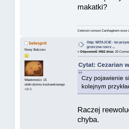
makatki?
Ceterum censeo Carthaginem esse 
Odp: WITAJCIE - bo przywit
belesprit
grzeczna rzecz ...
Nowy Bułczarz
«
Odpowiedź #662 dnia:
26 Czerwc
Cytat: Cezarian 
Czy pojawienie si
Wiadomości: 15
słoiki dżemu truskawkowego
kolejnym przykła
+1/-1
Raczej reewolucj
chyba.