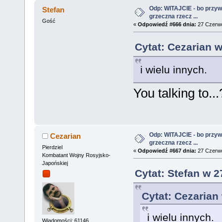
Odp: WITAJCIE - bo przywit
Stefan
grzeczna rzecz ...
Gość
«
Odpowiedź #666 dnia:
27 Czerwc
Cytat: Cezarian 
i wielu innych.
You talking to...
Odp: WITAJCIE - bo przywit
Cezarian
grzeczna rzecz ...
Pierdziel
«
Odpowiedź #667 dnia:
27 Czerwc
Kombatant Wojny Rosyjsko-
Japońskiej
Cytat: Stefan w 
Cytat: Cezarian
i wielu innych.
Wiadomości: 61146