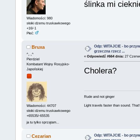
ślinka mi ciekn
Wiadomości: 980
słoiki dżemu truskawkowego
+16/-1
Płeć:
Odp: WITAJCIE - bo przywit
Bruxa
grzeczna rzecz ...
^,..,^
«
Odpowiedź #664 dnia:
27 Czerwc
Pierdziel
Kombatant Wojny Rosyjsko-
Cholera?
Japońskiej
Rude and not ginger
Light travels faster than sound. Tha
Wiadomości: 44707
słoiki dżemu truskawkowego
+65535/-65535
ja tu tylko sprzątam...
Odp: WITAJCIE - bo przywit
Cezarian