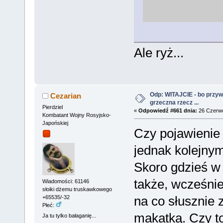
Ale ryż...
Odp: WITAJCIE - bo przywit
Cezarian
grzeczna rzecz ...
Pierdziel
«
Odpowiedź #661 dnia:
26 Czerwc
Kombatant Wojny Rosyjsko-
Japońskiej
Czy pojawienie 
jednak kolejnym
Skoro gdzieś w 
także, wcześniej
Wiadomości: 61146
słoiki dżemu truskawkowego
na co słusznie 
+65535/-32
Płeć:
makatką. Czy to
Ja tu tylko bałaganię...