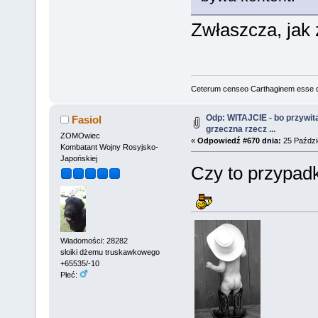
Zwłaszcza, jak 
Ceterum censeo Carthaginem esse 
Odp: WITAJCIE - bo przywitać
Fasiol
grzeczna rzecz ...
ZOMOwiec
«
Odpowiedź #670 dnia:
25 Paździe
Kombatant Wojny Rosyjsko-
Japońskiej
Czy to przypad
Wiadomości: 28282
słoiki dżemu truskawkowego
+65535/-10
Płeć: