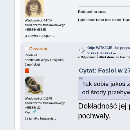
Rude and not ginger
Light travels faster than sound. Tha
Wiadomości: 44707
słoiki dżemu truskawkowego
+65535/-65535
ja tu tylko sprzątam...
Odp: WITAJCIE - bo przywit
Cezarian
grzeczna rzecz ...
Pierdziel
«
Odpowiedź #674 dnia:
27 Paździe
Kombatant Wojny Rosyjsko-
Japońskiej
Cytat: Fasiol w 2
Tak sobie jakoś
od środy przebyw
Wiadomości: 61146
słoiki dżemu truskawkowego
Dokładność jej
+65535/-32
Płeć:
pochwały.
Ja tu tylko bałaganię...