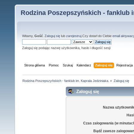
Rodzina Poszepszyńskich - fanklub i
Witamy,
Gość
.
Zaloguj się
lub
zarejestruj
.Czy dotarł do Ciebie
email aktywac
Zaloguj się podając nazwę użytkownika, hasło i długość sesji
Strona główna
Pomoc
Szukaj
Kalendarz
Zaloguj się
Rejestracja
Rodzina Poszepszyńskich - fanklub im. Kaprala Jedziniaka.
»
Zaloguj się
Zaloguj się
Nazwa użytkownik
Hasł
Czas zalogowania (w minutac
Bądź zawsze zalogowan