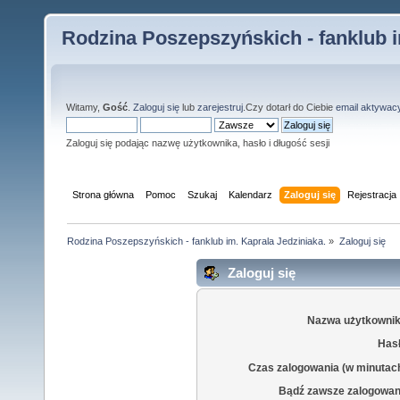
Rodzina Poszepszyńskich - fanklub i
Witamy,
Gość
.
Zaloguj się
lub
zarejestruj
.Czy dotarł do Ciebie
email aktywac
Zaloguj się podając nazwę użytkownika, hasło i długość sesji
Strona główna
Pomoc
Szukaj
Kalendarz
Zaloguj się
Rejestracja
Rodzina Poszepszyńskich - fanklub im. Kaprala Jedziniaka.
»
Zaloguj się
Zaloguj się
Nazwa użytkownik
Hasł
Czas zalogowania (w minutac
Bądź zawsze zalogowan