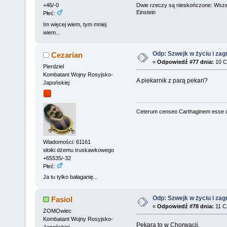
Dwie rzeczy są nieskończone: Wszech
+46/-0
Einstein
Płeć:
Im więcej wiem, tym mniej
wiem...
Odp: Szwejk w życiu i zag
Cezarian
«
Odpowiedź #77 dnia:
10 C
Pierdziel
Kombatant Wojny Rosyjsko-
A piekarnik z parą pekari?
Japońskiej
Ceterum censeo Carthaginem esse 
Wiadomości: 61161
słoiki dżemu truskawkowego
+65535/-32
Płeć:
Ja tu tylko bałaganię...
Odp: Szwejk w życiu i zag
Fasiol
«
Odpowiedź #78 dnia:
11 C
ZOMOwiec
Kombatant Wojny Rosyjsko-
Pekara to w Chorwacji.
Japońskiej