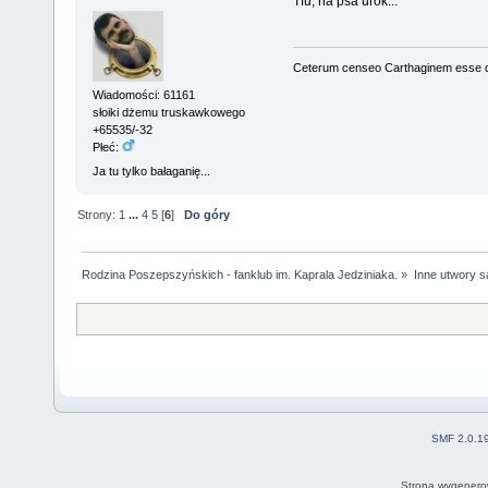
Tfu, na psa urok...
Ceterum censeo Carthaginem esse 
Wiadomości: 61161
słoiki dżemu truskawkowego
+65535/-32
Płeć:
Ja tu tylko bałaganię...
Strony:
1
...
4
5
[
6
]
Do góry
Rodzina Poszepszyńskich - fanklub im. Kaprala Jedziniaka.
»
Inne utwory s
SMF 2.0.1
Strona wygenero