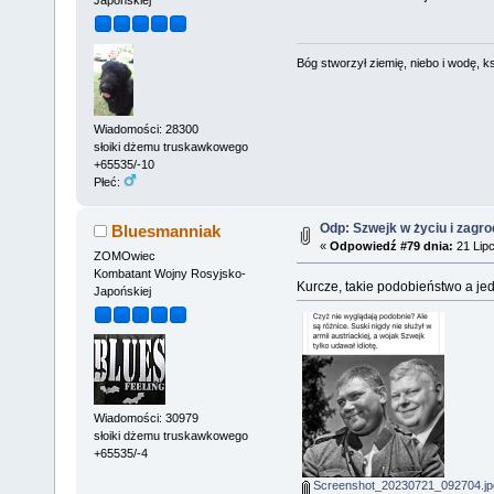
Bóg stworzył ziemię, niebo i wodę, ks
Wiadomości: 28300
słoiki dżemu truskawkowego
+65535/-10
Płeć:
Odp: Szwejk w życiu i zagro
Bluesmanniak
«
Odpowiedź #79 dnia:
21 Lipc
ZOMOwiec
Kombatant Wojny Rosyjsko-
Kurcze, takie podobieństwo a je
Japońskiej
Wiadomości: 30979
słoiki dżemu truskawkowego
+65535/-4
Screenshot_20230721_092704.jp