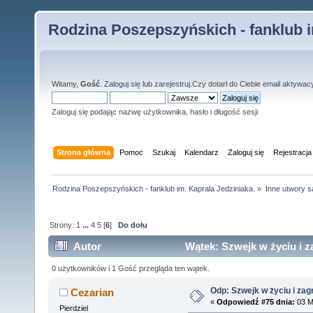
Rodzina Poszepszyńskich - fanklub i
Witamy,
Gość
.
Zaloguj się
lub
zarejestruj
.Czy dotarł do Ciebie
email aktywac
Zaloguj się podając nazwę użytkownika, hasło i długość sesji
Strona główna
Pomoc
Szukaj
Kalendarz
Zaloguj się
Rejestracja
Rodzina Poszepszyńskich - fanklub im. Kaprala Jedziniaka.
»
Inne utwory s
Strony:
1
...
4
5
[
6
]
Do dołu
Autor
Wątek: Szwejk w życiu i z
0 użytkowników i 1 Gość przegląda ten wątek.
Odp: Szwejk w życiu i zag
Cezarian
«
Odpowiedź #75 dnia:
03 M
Pierdziel