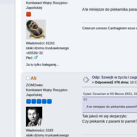
Kombatant Wojny Rosyjsko-
Japońskiej
A te mniejsze do piekarnika par
Ceterum censeo Carthaginem esse 
Wiadomości: 61161
słoiki dżemu truskawkowego
+65535/-32
Płeć:
Ja tu tylko bałaganię...
Odp: Szwejk w życiu i zag
Ali
«
Odpowiedź #76 dnia:
10 C
ZOMOwiec
Kombatant Wojny Rosyjsko-
Cytat: Cezarian w 03 Marca 2021, 2
Japońskiej
A te mniejsze do piekarnika parami
Tak jakoś mi się skojarzyło:
Czy piekarnik z parami to parnik
Wiadomości: 5183
słoiki dżemu truskawkowego