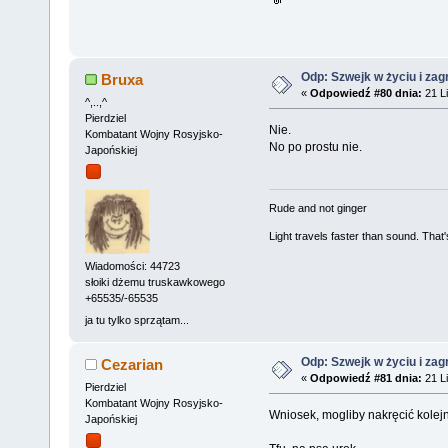
Odp: Szwejk w życiu i zag
Bruxa
«
Odpowiedź #80 dnia:
21 Li
^,..,^
Pierdziel
Nie.
Kombatant Wojny Rosyjsko-
No po prostu nie.
Japońskiej
Rude and not ginger
Light travels faster than sound. Tha
Wiadomości: 44723
słoiki dżemu truskawkowego
+65535/-65535
ja tu tylko sprzątam...
Odp: Szwejk w życiu i zag
Cezarian
«
Odpowiedź #81 dnia:
21 Li
Pierdziel
Kombatant Wojny Rosyjsko-
Wniosek, mogliby nakręcić kolej
Japońskiej