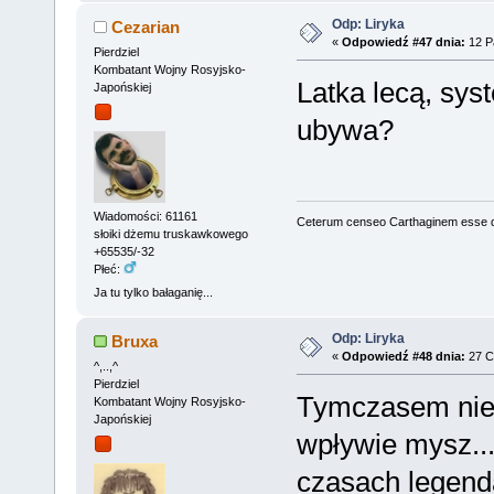
Odp: Liryka
Cezarian
«
Odpowiedź #47 dnia:
12 Pa
Pierdziel
Kombatant Wojny Rosyjsko-
Latka lecą, sys
Japońskiej
ubywa?
Wiadomości: 61161
Ceterum censeo Carthaginem esse 
słoiki dżemu truskawkowego
+65535/-32
Płeć:
Ja tu tylko bałaganię...
Odp: Liryka
Bruxa
«
Odpowiedź #48 dnia:
27 C
^,..,^
Pierdziel
Tymczasem nie l
Kombatant Wojny Rosyjsko-
Japońskiej
wpływie mysz...
czasach legend