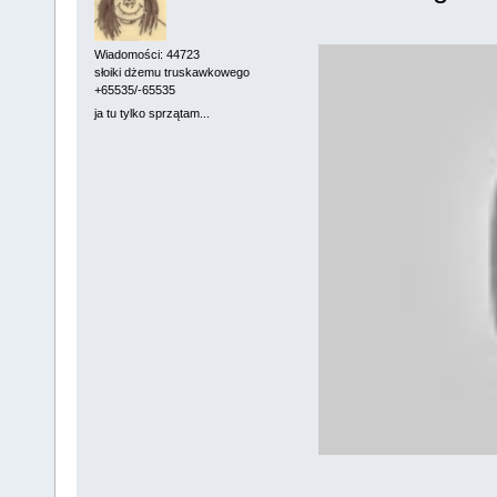
Wiadomości: 44723
słoiki dżemu truskawkowego
+65535/-65535
ja tu tylko sprzątam...