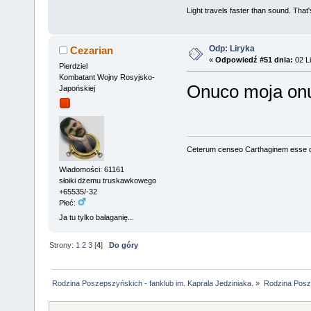
Light travels faster than sound. Tha
Odp: Liryka
Cezarian
«
Odpowiedź #51 dnia:
02 Li
Pierdziel
Kombatant Wojny Rosyjsko-
Onuco moja on
Japońskiej
Ceterum censeo Carthaginem esse 
Wiadomości: 61161
słoiki dżemu truskawkowego
+65535/-32
Płeć:
Ja tu tylko bałaganię...
Strony:
1
2
3
[
4
]
Do góry
Rodzina Poszepszyńskich - fanklub im. Kaprala Jedziniaka.
»
Rodzina Posz