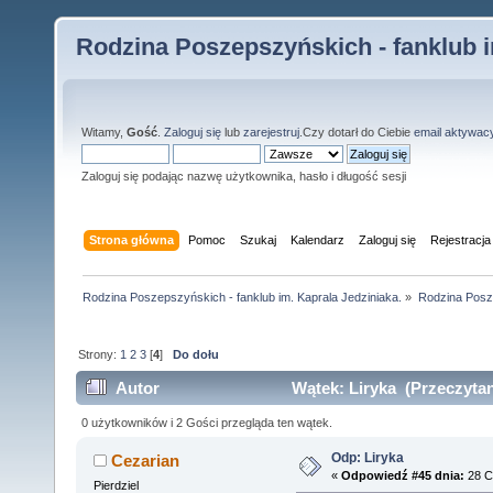
Rodzina Poszepszyńskich - fanklub i
Witamy,
Gość
.
Zaloguj się
lub
zarejestruj
.Czy dotarł do Ciebie
email aktywac
Zaloguj się podając nazwę użytkownika, hasło i długość sesji
Strona główna
Pomoc
Szukaj
Kalendarz
Zaloguj się
Rejestracja
Rodzina Poszepszyńskich - fanklub im. Kaprala Jedziniaka.
»
Rodzina Posz
Strony:
1
2
3
[
4
]
Do dołu
Autor
Wątek: Liryka (Przeczytan
0 użytkowników i 2 Gości przegląda ten wątek.
Odp: Liryka
Cezarian
«
Odpowiedź #45 dnia:
28 C
Pierdziel