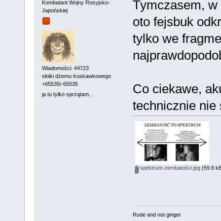
Tymczasem, w t
Kombatant Wojny Rosyjsko-
Japońskiej
oto fejsbuk od
tylko we fragm
najprawdopodobn
Wiadomości: 44723
słoiki dżemu truskawkowego
+65535/-65535
Co ciekawe, aku
ja tu tylko sprzątam...
technicznie nie
spektrum zembatości.jpg
(59.8 kB
Rude and not ginger