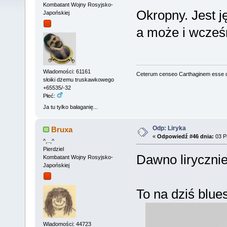
Kombatant Wojny Rosyjsko-
Okropny. Jest j
Japońskiej
a może i wcześn
Wiadomości: 61161
Ceterum censeo Carthaginem esse 
słoiki dżemu truskawkowego
+65535/-32
Płeć:
Ja tu tylko bałaganię...
Odp: Liryka
Bruxa
«
Odpowiedź #46 dnia:
03 Pa
^,..,^
Pierdziel
Dawno lirycznie
Kombatant Wojny Rosyjsko-
Japońskiej
To na dziś blue
Wiadomości: 44723