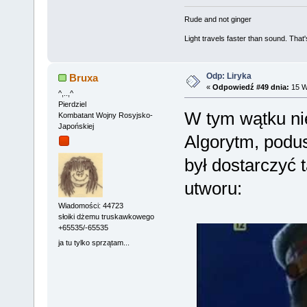
Rude and not ginger
Light travels faster than sound. Tha
Odp: Liryka
Bruxa
«
Odpowiedź #49 dnia:
15 W
^,..,^
Pierdziel
W tym wątku ni
Kombatant Wojny Rosyjsko-
Japońskiej
Algorytm, podus
był dostarczyć 
utworu:
Wiadomości: 44723
słoiki dżemu truskawkowego
+65535/-65535
ja tu tylko sprzątam...