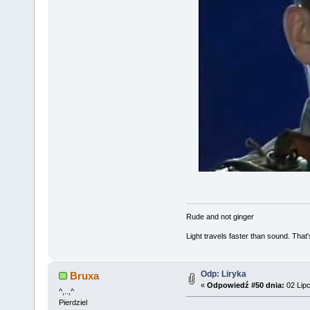
Rude and not ginger
Light travels faster than sound. Tha
Odp: Liryka
Bruxa
«
Odpowiedź #50 dnia:
02 Lipc
^,..,^
Pierdziel