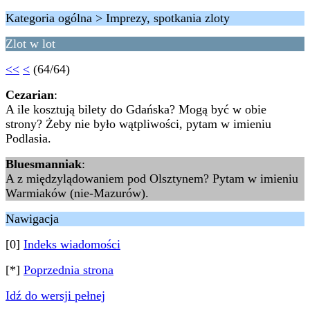
Kategoria ogólna > Imprezy, spotkania zloty
Zlot w lot
<<
<
(64/64)
Cezarian
:
A ile kosztują bilety do Gdańska? Mogą być w obie
strony? Żeby nie było wątpliwości, pytam w imieniu
Podlasia.
Bluesmanniak
:
A z międzylądowaniem pod Olsztynem? Pytam w imieniu
Warmiaków (nie-Mazurów).
Nawigacja
[0]
Indeks wiadomości
[*]
Poprzednia strona
Idź do wersji pełnej