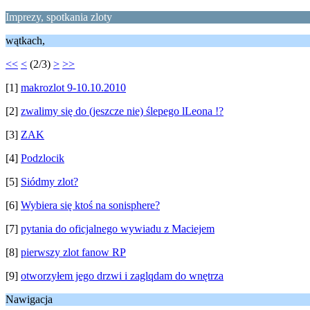
Imprezy, spotkania zloty
wątkach,
<<
<
(2/3)
>
>>
[1]
makrozlot 9-10.10.2010
[2]
zwalimy się do (jeszcze nie) ślepego lLeona !?
[3]
ZAK
[4]
Podzlocik
[5]
Siódmy zlot?
[6]
Wybiera się ktoś na sonisphere?
[7]
pytania do oficjalnego wywiadu z Maciejem
[8]
pierwszy zlot fanow RP
[9]
otworzyłem jego drzwi i zaglqdam do wnętrza
Nawigacja