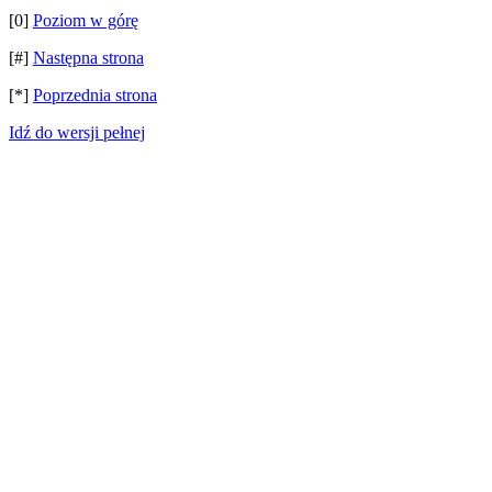
[0]
Poziom w górę
[#]
Następna strona
[*]
Poprzednia strona
Idź do wersji pełnej