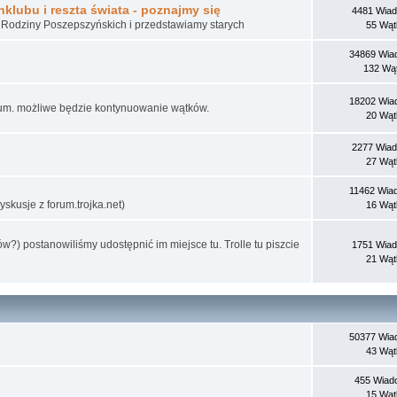
klubu i reszta świata - poznajmy się
4481 Wia
 Rodziny Poszepszyńskich i przedstawiamy starych
55 Wą
34869 Wia
132 Wą
18202 Wia
forum. możliwe będzie kontynuowanie wątków.
20 Wą
2277 Wia
27 Wą
11462 Wia
skusje z forum.trojka.net)
16 Wą
w?) postanowiliśmy udostępnić im miejsce tu. Trolle tu piszcie
1751 Wia
21 Wą
50377 Wia
43 Wą
455 Wiad
15 Wą