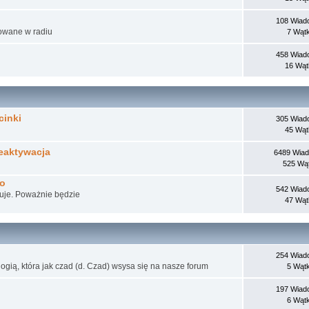
108 Wiad
towane w radiu
7 Wąt
458 Wiad
16 Wą
cinki
305 Wiad
45 Wą
eaktywacja
6489 Wia
525 Wą
ko
542 Wiad
kuje. Poważnie będzie
47 Wą
254 Wiad
gią, która jak czad (d. Czad) wsysa się na nasze forum
5 Wąt
197 Wiad
6 Wąt