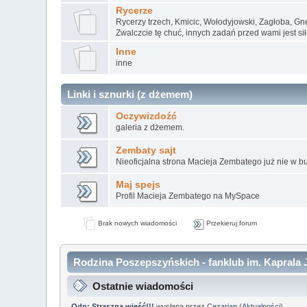
Rycerze
Rycerzy trzech, Kmicic, Wołodyjowski, Zagłoba, G
Zwalczcie tę chuć, innych zadań przed wami jest siła,
Inne
inne
Linki i sznurki (z dżemem)
Oczywizdoźć
galeria z dżemem.
Zembaty sajt
Nieoficjalna strona Macieja Zembatego już nie w b
Maj spejs
Profil Macieja Zembatego na MySpace
Brak nowych wiadomości
Przekieruj forum
Rodzina Poszepszyńskich - fanklub im. Kaprala J
Ostatnie wiadomości
Odp: Straszna wieść!!!
wysłana przez
Cezarian
(
Aktualności
)