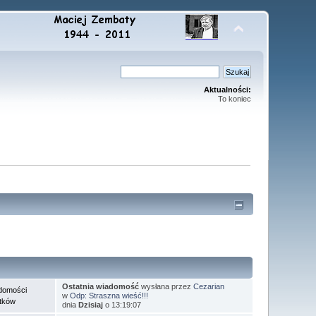
Aktualności:
To koniec
Ostatnia wiadomość
wysłana przez
Cezarian
domości
w
Odp: Straszna wieść!!!
tków
dnia
Dzisiaj
o 13:19:07