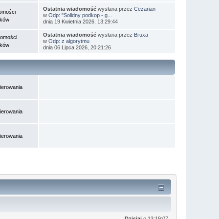
Ostatnia wiadomość
wysłana przez
Cezarian
omości
w
Odp: "Solidny podkop - g...
tków
dnia 19 Kwietnia 2026, 13:29:44
Ostatnia wiadomość
wysłana przez
Bruxa
domości
w
Odp: z algorytmu
tków
dnia 06 Lipca 2026, 20:21:26
ierowania
ierowania
ierowania
Dzisiaj
o 13:19:07