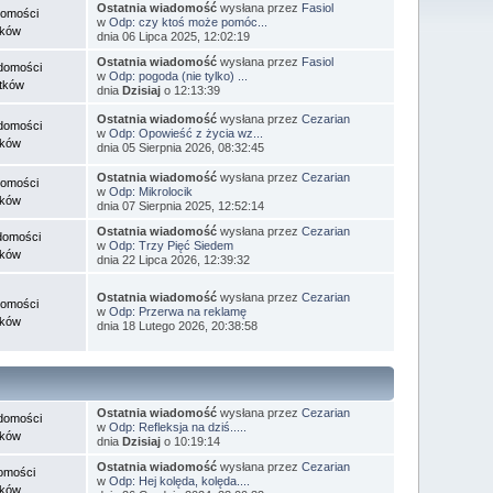
Ostatnia wiadomość
wysłana przez
Fasiol
domości
w
Odp: czy ktoś może pomóc...
tków
dnia 06 Lipca 2025, 12:02:19
Ostatnia wiadomość
wysłana przez
Fasiol
domości
w
Odp: pogoda (nie tylko) ...
tków
dnia
Dzisiaj
o 12:13:39
Ostatnia wiadomość
wysłana przez
Cezarian
domości
w
Odp: Opowieść z życia wz...
tków
dnia 05 Sierpnia 2026, 08:32:45
Ostatnia wiadomość
wysłana przez
Cezarian
domości
w
Odp: Mikrolocik
tków
dnia 07 Sierpnia 2025, 12:52:14
Ostatnia wiadomość
wysłana przez
Cezarian
domości
w
Odp: Trzy Pięć Siedem
tków
dnia 22 Lipca 2026, 12:39:32
Ostatnia wiadomość
wysłana przez
Cezarian
domości
w
Odp: Przerwa na reklamę
tków
dnia 18 Lutego 2026, 20:38:58
Ostatnia wiadomość
wysłana przez
Cezarian
domości
w
Odp: Refleksja na dziś.....
tków
dnia
Dzisiaj
o 10:19:14
Ostatnia wiadomość
wysłana przez
Cezarian
omości
w
Odp: Hej kolęda, kolęda....
tków