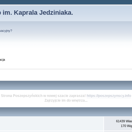
 im. Kaprala Jedziniaka.
wacyjny?
acja
Strona Poszepszyńskich w nowej szacie zaprasza!
https://poszepszynscy.info
Zajrzyjcie im do wnętrza...
61439 Wia
170 Wą