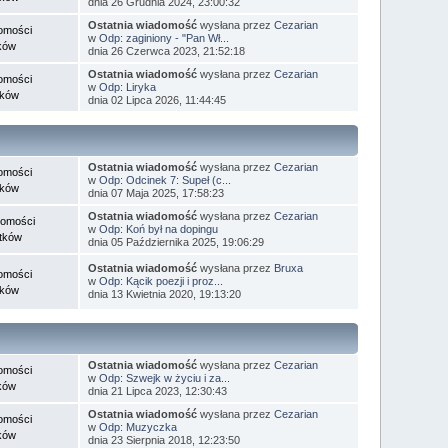
dnia 26 Grudnia 2024, 23:00:32
Ostatnia wiadomość
wysłana przez
Cezarian
omości
w
Odp: zaginiony - "Pan Wł...
ków
dnia 26 Czerwca 2023, 21:52:18
Ostatnia wiadomość
wysłana przez
Cezarian
omości
w
Odp: Liryka
tków
dnia 02 Lipca 2026, 11:44:45
Ostatnia wiadomość
wysłana przez
Cezarian
omości
w
Odp: Odcinek 7: Supeł (c...
tków
dnia 07 Maja 2025, 17:58:23
Ostatnia wiadomość
wysłana przez
Cezarian
domości
w
Odp: Koń był na dopingu
tków
dnia 05 Października 2025, 19:06:29
Ostatnia wiadomość
wysłana przez
Bruxa
omości
w
Odp: Kącik poezji i proz...
tków
dnia 13 Kwietnia 2020, 19:13:20
Ostatnia wiadomość
wysłana przez
Cezarian
omości
w
Odp: Szwejk w życiu i za...
ków
dnia 21 Lipca 2023, 12:30:43
Ostatnia wiadomość
wysłana przez
Cezarian
omości
w
Odp: Muzyczka
ków
dnia 23 Sierpnia 2018, 12:23:50