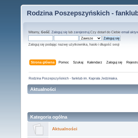
Rodzina Poszepszyńskich - fanklub
Witamy,
Gość
.
Zaloguj się
lub
zarejestruj
.Czy dotarł do Ciebie
email akty
Zaloguj się podając nazwę użytkownika, hasło i długość sesji
Strona główna
Pomoc
Szukaj
Kalendarz
Zaloguj się
Rejestr
Rodzina Poszepszyńskich - fanklub im. Kaprala Jedziniaka.
Aktualności
Kategoria ogólna
Aktualności