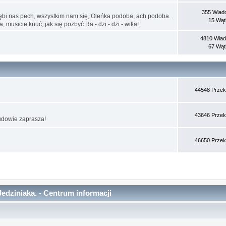
355 Wiad
nębi nas pech, wszystkim nam się, Oleńka podoba, ach podoba.
15 Wą
 musicie knuć, jak się pozbyć Ra - dzi - dzi - wiłła!
4810 Wia
67 Wą
44548 Przek
43646 Przek
udowie zaprasza!
46650 Przek
edziniaka. - Centrum informacji