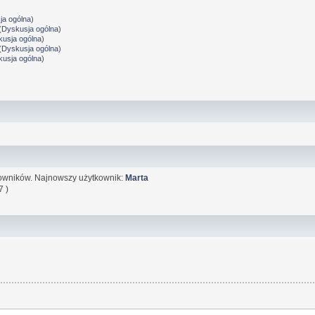
ja ogólna
)
(
Dyskusja ogólna
)
usja ogólna
)
(
Dyskusja ogólna
)
usja ogólna
)
owników. Najnowszy użytkownik:
Marta
7 )