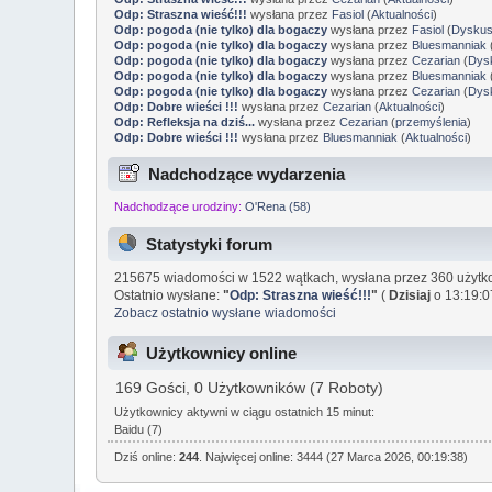
Odp: Straszna wieść!!!
wysłana przez
Fasiol
(
Aktualności
)
Odp: pogoda (nie tylko) dla bogaczy
wysłana przez
Fasiol
(
Dyskus
Odp: pogoda (nie tylko) dla bogaczy
wysłana przez
Bluesmanniak
Odp: pogoda (nie tylko) dla bogaczy
wysłana przez
Cezarian
(
Dysk
Odp: pogoda (nie tylko) dla bogaczy
wysłana przez
Bluesmanniak
Odp: pogoda (nie tylko) dla bogaczy
wysłana przez
Cezarian
(
Dysk
Odp: Dobre wieści !!!
wysłana przez
Cezarian
(
Aktualności
)
Odp: Refleksja na dziś...
wysłana przez
Cezarian
(
przemyślenia
)
Odp: Dobre wieści !!!
wysłana przez
Bluesmanniak
(
Aktualności
)
Nadchodzące wydarzenia
Nadchodzące urodziny:
O'Rena (58)
Statystyki forum
215675 wiadomości w 1522 wątkach, wysłana przez 360 użytk
Ostatnio wysłane:
"
Odp: Straszna wieść!!!
"
(
Dzisiaj
o 13:19:0
Zobacz ostatnio wysłane wiadomości
Użytkownicy online
169 Gości, 0 Użytkowników (7 Roboty)
Użytkownicy aktywni w ciągu ostatnich 15 minut:
Baidu (7)
Dziś online:
244
. Najwięcej online: 3444 (27 Marca 2026, 00:19:38)