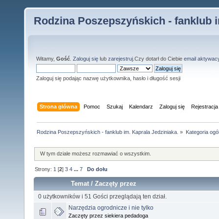
Rodzina Poszepszyńskich - fanklub i
Witamy,
Gość
.
Zaloguj się
lub
zarejestruj
.Czy dotarł do Ciebie
email aktywac
Zaloguj się podając nazwę użytkownika, hasło i długość sesji
Strona główna
Pomoc
Szukaj
Kalendarz
Zaloguj się
Rejestracja
Rodzina Poszepszyńskich - fanklub im. Kaprala Jedziniaka.
»
Kategoria ogó
W tym dziale możesz rozmawiać o wszystkim.
Strony:
1
[
2
]
3
4
...
7
Do dołu
Temat
/
Zaczęty przez
0 użytkowników i 51 Gości przeglądają ten dział.
Narzędzia ogrodnicze i nie tylko
Zaczęty przez siekiera pedadoga