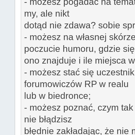
- możesz pogadać na tematy, 
my, ale nikt
dotąd nie zdawa? sobie sp
- możesz na własnej skórz
poczucie humoru, gdzie się
ono znajduje i ile miejsca 
- możesz stać się uczestni
forumowiczów RP w realu
lub w biedronce;
- możesz poznać, czym tak 
nie błądzisz
błędnie zakładając, że nie