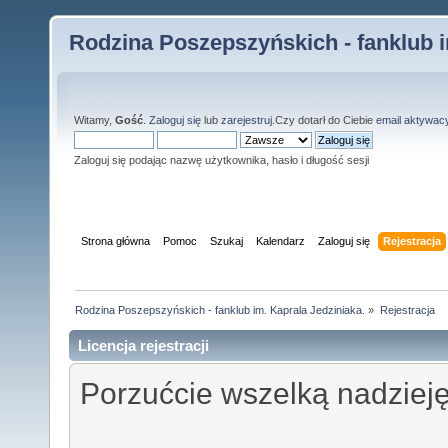
Rodzina Poszepszyńskich - fanklub i
Witamy,
Gość
.
Zaloguj się
lub
zarejestruj
.Czy dotarł do Ciebie
email aktywac
Zaloguj się podając nazwę użytkownika, hasło i długość sesji
Strona główna
Pomoc
Szukaj
Kalendarz
Zaloguj się
Rejestracja
Rodzina Poszepszyńskich - fanklub im. Kaprala Jedziniaka.
»
Rejestracja
Licencja rejestracji
Porzućcie wszelką nadzieję,