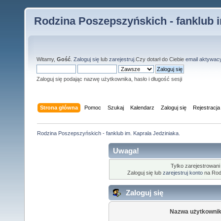
Rodzina Poszepszyńskich - fanklub i
Witamy,
Gość
.
Zaloguj się
lub
zarejestruj
.Czy dotarł do Ciebie
email aktywac
Zaloguj się podając nazwę użytkownika, hasło i długość sesji
Strona główna
Pomoc
Szukaj
Kalendarz
Zaloguj się
Rejestracja
Rodzina Poszepszyńskich - fanklub im. Kaprala Jedziniaka.
Uwaga!
Tylko zarejestrowani
Zaloguj się lub
zarejestruj konto
na Rodz
Zaloguj się
Nazwa użytkownik