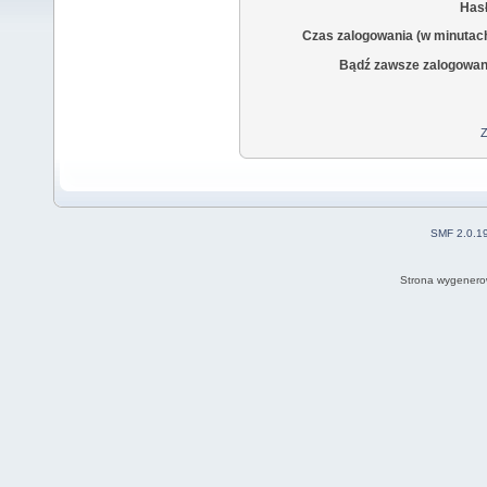
Hasł
Czas zalogowania (w minutac
Bądź zawsze zalogowan
Z
SMF 2.0.1
Strona wygenero