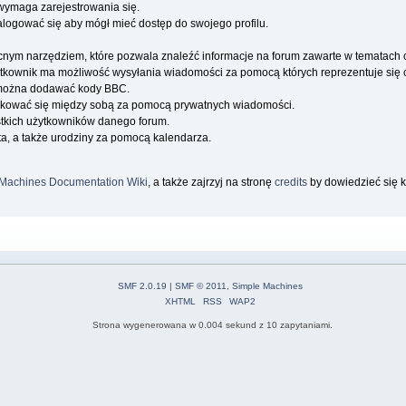
wymaga zarejestrowania się.
alogować się aby mógł mieć dostęp do swojego profilu.
cnym narzędziem, które pozwala znaleźć informacje na forum zawarte w tematach
użytkownik ma możliwość wysyłania wiadomości za pomocą których reprezentuje się c
można dodawać kody BBC.
kować się między sobą za pomocą prywatnych wiadomości.
stkich użytkowników danego forum.
a, a także urodziny za pomocą kalendarza.
Machines Documentation Wiki
, a także zajrzyj na stronę
credits
by dowiedzieć się k
SMF 2.0.19
|
SMF © 2011
,
Simple Machines
XHTML
RSS
WAP2
Strona wygenerowana w 0.004 sekund z 10 zapytaniami.