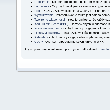
Rejestracja
- Do pełnego dostępu do forum wiele z nich 
Logowanie
- Gdy użytkownik jest zarejestrowany, musi z
Profil
- Każdy użytkownik posiada własny profil na forum.
Wyszukiwanie
- Przeszukiwanie forum jest bardzo pomo
Tworzenie wiadomości
- Istotą forum jest to, że każdy 
Kod Bulletin Board (BBC)
- Do wysyłanych wiadomości 
Prywatne Wiadomości
- Użytkownicy mogą także komuni
Lista użytkowników
- Lista użytkowników pokazuje wszy
Kalendarz
- Użytkownicy mogą śledzić wydarzenia, święt
Cechy
- Oto lista najpopularniejszych funkcji w SMF.
Aby uzyskać więcej informacji jak używać SMF odwiedź
Simple 