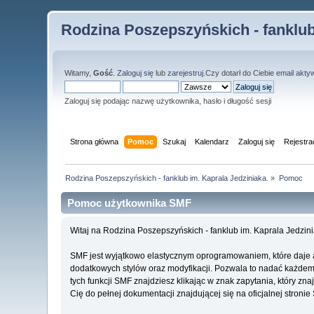
Rodzina Poszepszyńskich - fanklub
Witamy,
Gość
.
Zaloguj się
lub
zarejestruj
.Czy dotarł do Ciebie
email akty
Zaloguj się podając nazwę użytkownika, hasło i długość sesji
Strona główna
Pomoc
Szukaj
Kalendarz
Zaloguj się
Rejestra
Rodzina Poszepszyńskich - fanklub im. Kaprala Jedziniaka.
»
Pomoc
Pomoc użytkownika SMF
Witaj na Rodzina Poszepszyńskich - fanklub im. Kaprala Jedzin
SMF jest wyjątkowo elastycznym oprogramowaniem, które daje 
dodatkowych stylów oraz modyfikacji. Pozwala to nadać każdemu 
tych funkcji SMF znajdziesz klikając w znak zapytania, który z
Cię do pełnej dokumentacji znajdującej się na oficjalnej stroni