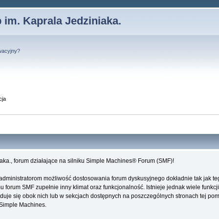
 im. Kaprala Jedziniaka.
wacyjny?
cja
iaka., forum działające na silniku Simple Machines® Forum (SMF)!
administratorom możliwość dostosowania forum dyskusyjnego dokładnie tak jak te
forum SMF zupełnie inny klimat oraz funkcjonalność. Istnieje jednak wiele funkcji
najduje się obok nich lub w sekcjach dostępnych na poszczególnych stronach tej po
e Simple Machines.