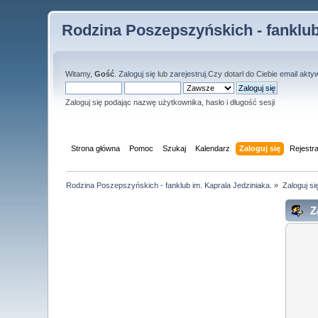
Rodzina Poszepszyńskich - fanklub
Witamy,
Gość
.
Zaloguj się
lub
zarejestruj
.Czy dotarł do Ciebie
email akty
Zaloguj się podając nazwę użytkownika, hasło i długość sesji
Strona główna
Pomoc
Szukaj
Kalendarz
Zaloguj się
Rejestra
Rodzina Poszepszyńskich - fanklub im. Kaprala Jedziniaka.
»
Zaloguj si
Za