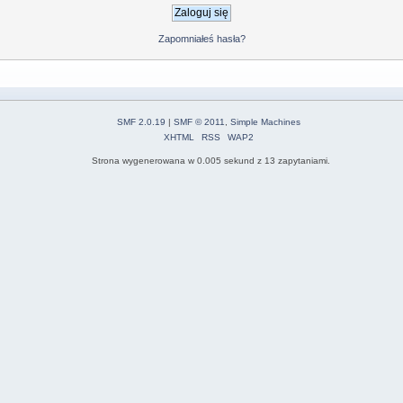
Zapomniałeś hasła?
SMF 2.0.19
|
SMF © 2011
,
Simple Machines
XHTML
RSS
WAP2
Strona wygenerowana w 0.005 sekund z 13 zapytaniami.