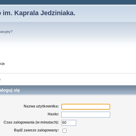
 im. Kaprala Jedziniaka.
wacyjny?
cja
ę
loguj się
Nazwa użytkownika:
Hasło:
Czas zalogowania (w minutach):
Bądź zawsze zalogowany: