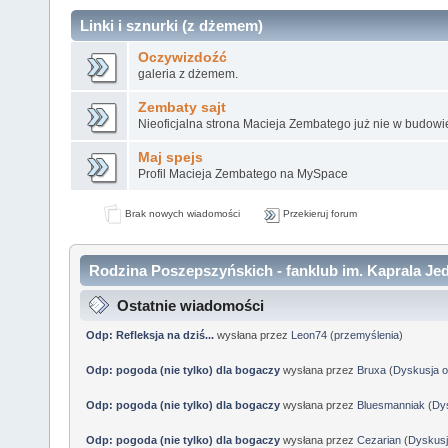
Linki i sznurki (z dżemem)
Oczywizdoźć
galeria z dżemem.
Zembaty sajt
Nieoficjalna strona Macieja Zembatego już nie w budowi
Maj spejs
Profil Macieja Zembatego na MySpace
Brak nowych wiadomości
Przekieruj forum
Rodzina Poszepszyńskich - fanklub im. Kaprala Jed
Ostatnie wiadomości
Odp: Refleksja na dziś...
wysłana przez
Leon74
(
przemyślenia
)
Odp: pogoda (nie tylko) dla bogaczy
wysłana przez
Bruxa
(
Dyskusja o
Odp: pogoda (nie tylko) dla bogaczy
wysłana przez
Bluesmanniak
(
Dys
Odp: pogoda (nie tylko) dla bogaczy
wysłana przez
Cezarian
(
Dyskusj