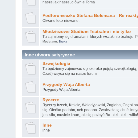
nasze jak nasze, głównie Toma
Podforumeczko Stefana Bolcmana - Re-reakt
Otwarte lecz niewarte.
Młodzieżowe Studium Teatralne i nie tylko
Tu zajmiemy się dramatami, których wszak nie brakuje. 
Moderator:
Bruxa
Inne utwory satyryczne
Szwejkologia
Tu będziemy zajmować się szeroko pojętą szwejkologią, k
Czad) wsysa się na nasze forum
Przygody Wuja Alberta
Przygody Wuja Alberta
Rycerze
Rycerzy trzech, Kmicic, Wołodyjowski, Zagłoba, Gnębi n
się, Oleńka podoba, ach podoba. Zwalczcie tę chuć, inn
jest siła, musicie knuć, jak się pozbyć Ra - dzi - dzi - wiłła!
Inne
inne