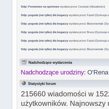
Odp: Forumowo na sportowo
wysłana przez
Cezarian
(
Aktualności
)
Odp: pogoda (nie tylko) dla bogaczy
wysłana przez
Fasiol
(
Dyskusja o
Odp: pogoda (nie tylko) dla bogaczy
wysłana przez
Bluesmanniak
(
Dys
Odp: pogoda (nie tylko) dla bogaczy
wysłana przez
Bruxa
(
Dyskusja o
Odp: pogoda (nie tylko) dla bogaczy
wysłana przez
Fasiol
(
Dyskusja o
Odp: pogoda (nie tylko) dla bogaczy
wysłana przez
Bluesmanniak
(
Dys
Nadchodzące wydarzenia
Nadchodzące urodziny:
O'Rena 
Statystyki forum
215660 wiadomości w 1522
użytkowników. Najnowszy 