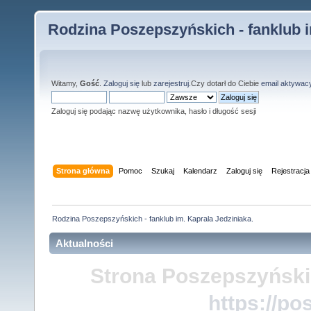
Rodzina Poszepszyńskich - fanklub i
Witamy,
Gość
.
Zaloguj się
lub
zarejestruj
.Czy dotarł do Ciebie
email aktywac
Zaloguj się podając nazwę użytkownika, hasło i długość sesji
Strona główna
Pomoc
Szukaj
Kalendarz
Zaloguj się
Rejestracja
Rodzina Poszepszyńskich - fanklub im. Kaprala Jedziniaka.
Aktualności
Strona Poszepszyński
https://po