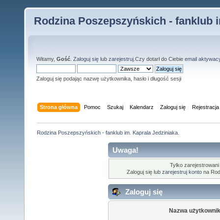
Rodzina Poszepszyńskich - fanklub i
Witamy,
Gość
.
Zaloguj się
lub
zarejestruj
.Czy dotarł do Ciebie
email aktywac
Zaloguj się podając nazwę użytkownika, hasło i długość sesji
Strona główna
Pomoc
Szukaj
Kalendarz
Zaloguj się
Rejestracja
Rodzina Poszepszyńskich - fanklub im. Kaprala Jedziniaka.
Uwaga!
Tylko zarejestrowani
Zaloguj się lub
zarejestruj konto
na Rodz
Zaloguj się
Nazwa użytkownik