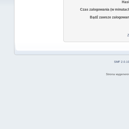
Hasł
Czas zalogowania (w minutac
Bądź zawsze zalogowan
Z
SMF 2.0.1
Strona wygenero