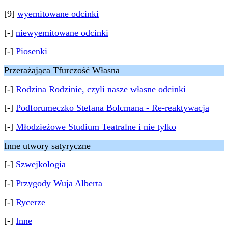
[9]
wyemitowane odcinki
[-]
niewyemitowane odcinki
[-]
Piosenki
Przerażająca Tfurczość Własna
[-]
Rodzina Rodzinie, czyli nasze własne odcinki
[-]
Podforumeczko Stefana Bolcmana - Re-reaktywacja
[-]
Młodzieżowe Studium Teatralne i nie tylko
Inne utwory satyryczne
[-]
Szwejkologia
[-]
Przygody Wuja Alberta
[-]
Rycerze
[-]
Inne