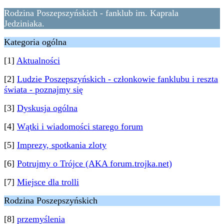
Rodzina Poszepszyńskich - fanklub im. Kaprala
Jedziniaka.
Kategoria ogólna
[1]
Aktualności
[2]
Ludzie Poszepszyńskich - członkowie fanklubu i reszta
świata - poznajmy się
[3]
Dyskusja ogólna
[4]
Wątki i wiadomości starego forum
[5]
Imprezy, spotkania zloty
[6]
Potrujmy o Trójce (AKA forum.trojka.net)
[7]
Miejsce dla trolli
Rodzina Poszepszyńskich
[8]
przemyślenia