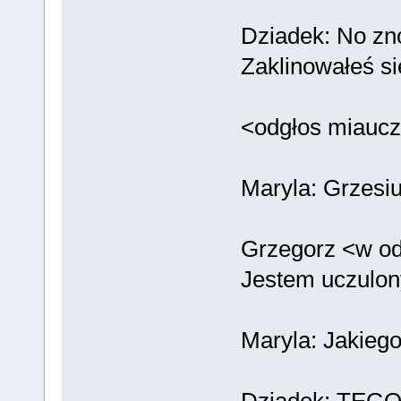
Dziadek: No zn
Zaklinowałeś s
<odgłos miaucz
Maryla: Grzesiu
Grzegorz <w o
Jestem uczulon
Maryla: Jakiego
Dziadek: TEGO!