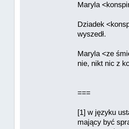
Maryla <konspi
Dziadek <konsp
wyszedł.
Maryla <ze śmi
nie, nikt nic z 
===
[1] w języku us
mający być spr