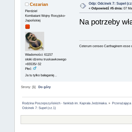
Odp: Odcinek 7: Supeł (cz
Cezarian
«
Odpowiedź #5 dnia:
07 Maj
Pierdziel
Kombatant Wojny Rosyjsko-
Na potrzeby wł
Japońskiej
Ceterum censeo Carthaginem esse 
Wiadomości: 61157
słoiki dżemu truskawkowego
+65535/-32
Płeć:
Ja tu tylko bałaganię...
Strony: [
1
]
Do góry
Rodzina Poszepszyńskich - fanklub im. Kaprala Jedziniaka.
»
Przerażająca
Odcinek 7: Supeł (cz.1)