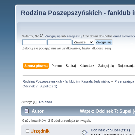
Rodzina Poszepszyńskich - fanklub i
Witamy,
Gość
.
Zaloguj się
lub
zarejestruj
.Czy dotarł do Ciebie
email aktywac
Zaloguj się podając nazwę użytkownika, hasło i długość sesji
Strona główna
Pomoc
Szukaj
Kalendarz
Zaloguj się
Rejestracja
Rodzina Poszepszyńskich - fanklub im. Kaprala Jedziniaka.
»
Przerażająca
Odcinek 7: Supeł (cz.1)
Strony: [
1
]
Do dołu
Autor
Wątek: Odcinek 7: Supeł (
0 użytkowników i 2 Gości przegląda ten wątek.
Odcinek 7: Supeł (cz.1)
Urzędnik
«
dnia:
28 Kwietnia 2024, 21: