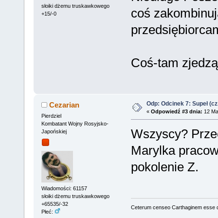
słoiki dżemu truskawkowego
coś zakombinuj
+15/-0
przedsiębiorcam
Coś-tam zjedz
Odp: Odcinek 7: Supeł (cz
Cezarian
«
Odpowiedź #3 dnia:
12 Maj
Pierdziel
Kombatant Wojny Rosyjsko-
Wszyscy? Przec
Japońskiej
Marylka pracowa
pokolenie Z.
Wiadomości: 61157
słoiki dżemu truskawkowego
+65535/-32
Ceterum censeo Carthaginem esse 
Płeć: