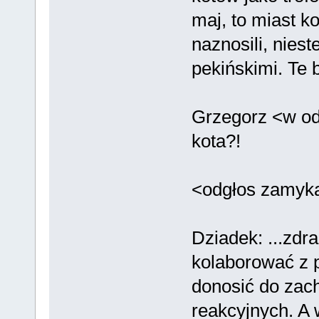
maj, to miast ko
naznosili, nies
pekińskimi. Te 
Grzegorz <w od
kota?!
<odgłos zamyk
Dziadek: ...zdra
kolaborować z 
donosić do zac
reakcyjnych. A