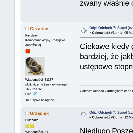
zwany właśnie
Odp: Odcinek 7: Supeł (cz
Cezarian
«
Odpowiedź #1 dnia:
05 Maj
Pierdziel
Kombatant Wojny Rosyjsko-
Ciekawe kiedy 
Japońskiej
bardziej, że ja
ustępowe stopn
Wiadomości: 61157
słoiki dżemu truskawkowego
+65535/-32
Ceterum censeo Carthaginem esse 
Płeć:
Ja tu tylko bałaganię...
Odp: Odcinek 7: Supeł (cz
Urzędnik
«
Odpowiedź #2 dnia:
12 Maj
Bułczarz
Niedługo Posze
Wiadomości: 84