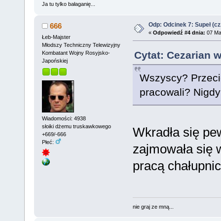
Ja tu tylko bałaganię...
Odp: Odcinek 7: Supeł (cz
666
«
Odpowiedź #4 dnia:
07 Maj
Łeb-Majster
Młodszy Techniczny Telewizyjny
Cytat: Cezarian w
Kombatant Wojny Rosyjsko-
Japońskiej
Wszyscy? Przecie
pracowali? Nigdy 
Wiadomości: 4938
słoiki dżemu truskawkowego
Wkradła się pew
+669/-666
Płeć:
zajmowała się 
pracą chałupnic
nie graj ze mną...