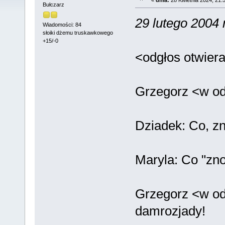
Bułczarz
29 lutego 2004 
Wiadomości: 84
słoiki dżemu truskawkowego
+15/-0
<odgłos otwier
Grzegorz <w od
Dziadek: Co, z
Maryla: Co "zn
Grzegorz <w od
damrozjady!