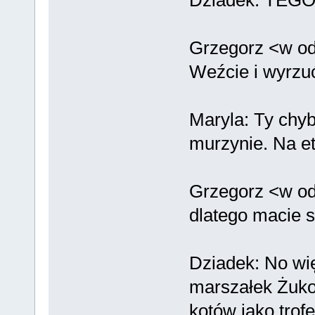
Grzegorz <w odd
Weźcie i wyrzu
Maryla: Ty chy
murzynie. Na et
Grzegorz <w od
dlatego macie s
Dziadek: No wi
marszałek Żuko
kotów jako trofe