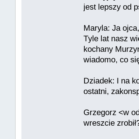
jest lepszy od p
Maryla: Ja ojca
Tyle lat nasz w
kochany Murzyn
wiadomo, co się 
Dziadek: I na k
ostatni, zakons
Grzegorz <w od
wreszcie zrobił