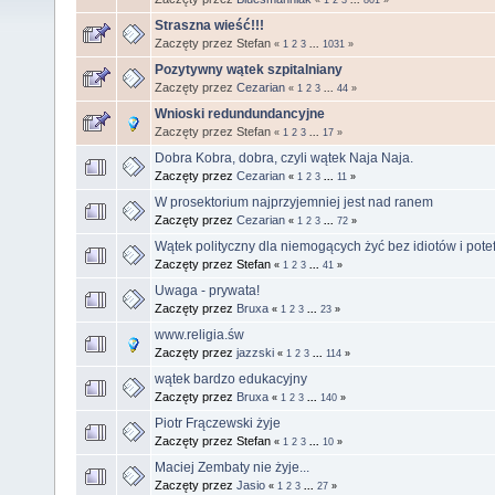
Straszna wieść!!!
Zaczęty przez Stefan
«
1
2
3
...
1031
»
Pozytywny wątek szpitalniany
Zaczęty przez
Cezarian
«
1
2
3
...
44
»
Wnioski redundundancyjne
Zaczęty przez Stefan
«
1
2
3
...
17
»
Dobra Kobra, dobra, czyli wątek Naja Naja.
Zaczęty przez
Cezarian
«
1
2
3
...
11
»
W prosektorium najprzyjemniej jest nad ranem
Zaczęty przez
Cezarian
«
1
2
3
...
72
»
Wątek polityczny dla niemogących żyć bez idiotów i pot
Zaczęty przez Stefan
«
1
2
3
...
41
»
Uwaga - prywata!
Zaczęty przez
Bruxa
«
1
2
3
...
23
»
www.religia.św
Zaczęty przez
jazzski
«
1
2
3
...
114
»
wątek bardzo edukacyjny
Zaczęty przez
Bruxa
«
1
2
3
...
140
»
Piotr Frączewski żyje
Zaczęty przez Stefan
«
1
2
3
...
10
»
Maciej Zembaty nie żyje...
Zaczęty przez
Jasio
«
1
2
3
...
27
»