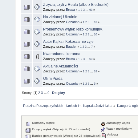
Z życia, czyli z Reala (albo z Biedronki)
Zaczęty przez
Bruxa
«
1
2
3
...
63
»
Na zielonej Ukrainie
Zaczęty przez
Cezarian
«
1
2
3
...
16
»
Problemowy wątek I-szo komunijny.
Zaczęty przez
Cezarian
«
1
2
3
...
10
»
Autor Kajka i Kokosza nie żyje
Zaczęty przez
Baader
«
1
2
3
...
7
»
Kwarantanna koronna
Zaczęty przez
Bruxa
«
1
2
3
...
59
»
Aktualne Aktualności
Zaczęty przez
Cezarian
«
1
2
3
...
18
»
Oli m Piada
Zaczęty przez
Cezarian
«
1
2
3
...
5
»
Strony: [
1
]
2
3
...
9
Do góry
Rodzina Poszepszyńskich - fanklub im. Kaprala Jedziniaka.
»
Kategoria ogó
Normalny wątek
Zamknięty wątek
Wątek przyklejony
Gorący wątek (Więcej niż 15 odpowiedzi)
Ankieta
Bardzo gorący wątek (Więcej niż 25 odpowiedzi)