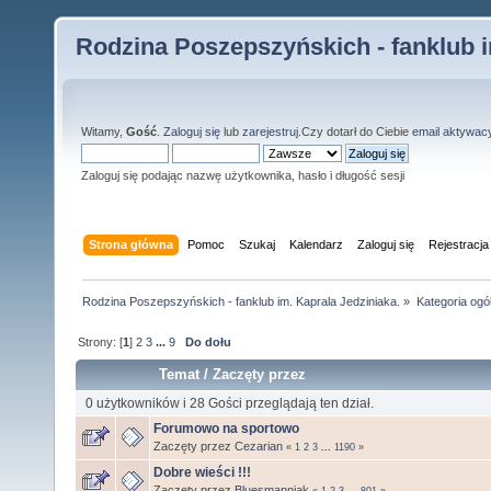
Rodzina Poszepszyńskich - fanklub i
Witamy,
Gość
.
Zaloguj się
lub
zarejestruj
.Czy dotarł do Ciebie
email aktywac
Zaloguj się podając nazwę użytkownika, hasło i długość sesji
Strona główna
Pomoc
Szukaj
Kalendarz
Zaloguj się
Rejestracja
Rodzina Poszepszyńskich - fanklub im. Kaprala Jedziniaka.
»
Kategoria ogó
Strony: [
1
]
2
3
...
9
Do dołu
Temat
/
Zaczęty przez
0 użytkowników i 28 Gości przeglądają ten dział.
Forumowo na sportowo
Zaczęty przez
Cezarian
«
1
2
3
...
1190
»
Dobre wieści !!!
Zaczęty przez
Bluesmanniak
«
1
2
3
...
801
»