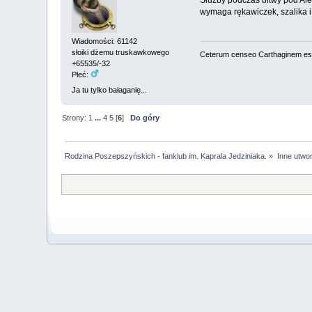
wymaga rękawiczek, szalika i
Wiadomości: 61142
słoiki dżemu truskawkowego
Ceterum censeo Carthaginem es
+65535/-32
Płeć:
Ja tu tylko bałaganię...
Strony:
1
...
4
5
[
6
]
Do góry
Rodzina Poszepszyńskich - fanklub im. Kaprala Jedziniaka.
»
Inne utwo