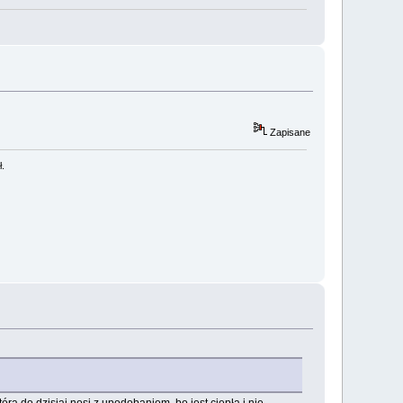
Zapisane
ł.
órą do dzisiaj nosi z upodobaniem, bo jest ciepła i nie