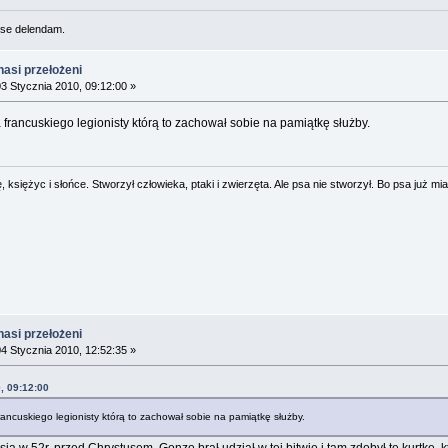
se delendam.
nasi przełożeni
3 Stycznia 2010, 09:12:00 »
a francuskiego legionisty którą to zachował sobie na pamiątkę służby.
 księżyc i słońce. Stworzył człowieka, ptaki i zwierzęta. Ale psa nie stworzył. Bo psa już mia
nasi przełożeni
4 Stycznia 2010, 12:52:35 »
, 09:12:00
francuskiego legionisty którą to zachował sobie na pamiątkę służby.
ą w 52r. przed Chrystusem. Gonzo brał udział w tej bitwie i tam zdobył tę kurtkę, kt