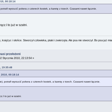
010, 00:18:14
 potrafi wyrzucić pokera z czterech kostek, a karetę z trzech. Czasami nawet łącznie.
ącz.I to już w szatni.
 księżyc i słońce. Stworzył człowieka, ptaki i zwierzęta. Ale psa nie stworzył. Bo psa już mia
nasi przełożeni
2 Stycznia 2010, 22:13:54 »
, 19:35:48
a 2010, 00:18:14
e), potrafi wyrzucić pokera z czterech kostek, a karetę z trzech. Czasami nawet łącznie.
z.I to już w szatni.