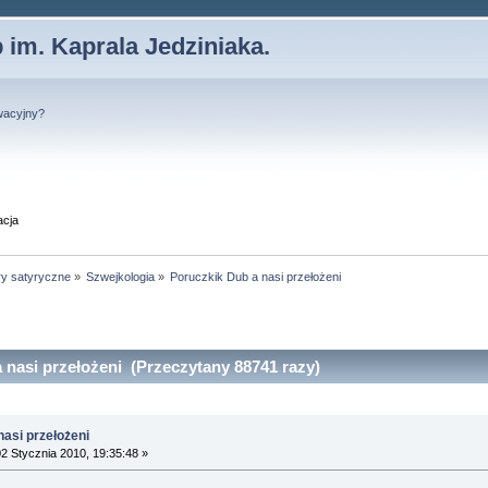
 im. Kaprala Jedziniaka.
wacyjny?
acja
ry satyryczne
»
Szwejkologia
»
Poruczkik Dub a nasi przełożeni
 nasi przełożeni (Przeczytany 88741 razy)
nasi przełożeni
2 Stycznia 2010, 19:35:48 »