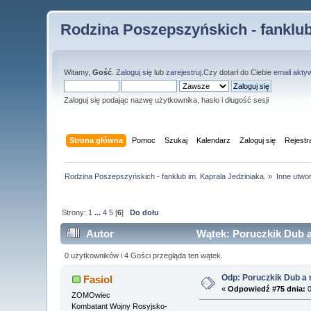
Rodzina Poszepszyńskich - fanklub
Witamy,
Gość
.
Zaloguj się
lub
zarejestruj
.Czy dotarł do Ciebie
email akty
Zaloguj się podając nazwę użytkownika, hasło i długość sesji
Strona główna
Pomoc
Szukaj
Kalendarz
Zaloguj się
Rejestr
Rodzina Poszepszyńskich - fanklub im. Kaprala Jedziniaka.
»
Inne utwo
Strony:
1
...
4
5
[
6
]
Do dołu
Autor
Wątek: Poruczkik Dub a
0 użytkowników i 4 Gości przegląda ten wątek.
Odp: Poruczkik Dub a 
Fasiol
«
Odpowiedź #75 dnia:
0
ZOMOwiec
Kombatant Wojny Rosyjsko-