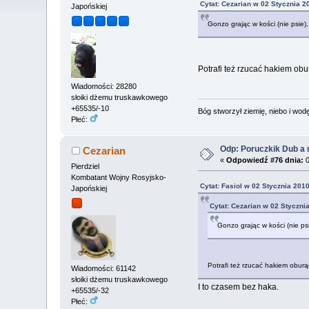
Cytat: Cezarian w 02 Stycznia 2
Japońskiej
Gonzo grając w kości (nie psie),
Potrafi też rzucać hakiem obur
Wiadomości: 28280
słoiki dżemu truskawkowego
+65535/-10
Bóg stworzył ziemię, niebo i wodę,
Płeć:
Odp: Poruczkik Dub a 
Cezarian
«
Odpowiedź #76 dnia:
0
Pierdziel
Kombatant Wojny Rosyjsko-
Cytat: Fasiol w 02 Stycznia 2010
Japońskiej
Cytat: Cezarian w 02 Styczni
Gonzo grając w kości (nie psi
Potrafi też rzucać hakiem oburąc
Wiadomości: 61142
słoiki dżemu truskawkowego
I to czasem bez haka.
+65535/-32
Płeć: