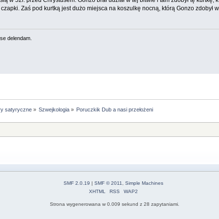
 czapki. Zaś pod kurtką jest dużo miejsca na koszulkę nocną, którą Gonzo zdobył w
se delendam.
ry satyryczne
»
Szwejkologia
»
Poruczkik Dub a nasi przełożeni
SMF 2.0.19
|
SMF © 2011
,
Simple Machines
XHTML
RSS
WAP2
Strona wygenerowana w 0.009 sekund z 28 zapytaniami.