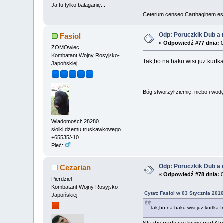
Ja tu tylko bałaganię...
Ceterum censeo Carthaginem es
Odp: Poruczkik Dub a 
Fasiol
«
Odpowiedź #77 dnia:
0
ZOMOwiec
Kombatant Wojny Rosyjsko-
Tak,bo na haku wisi już kurtk
Japońskiej
Bóg stworzył ziemię, niebo i wodę,
Wiadomości: 28280
słoiki dżemu truskawkowego
+65535/-10
Płeć:
Odp: Poruczkik Dub a 
Cezarian
«
Odpowiedź #78 dnia:
0
Pierdziel
Kombatant Wojny Rosyjsko-
Cytat: Fasiol w 03 Stycznia 2010
Japońskiej
Tak,bo na haku wisi już kurtka 
Służby podczas bitwy pod Alesi