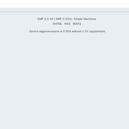
SMF 2.0.19
|
SMF © 2011
,
Simple Machines
XHTML
RSS
WAP2
Strona wygenerowana w 0.004 sekund z 10 zapytaniami.