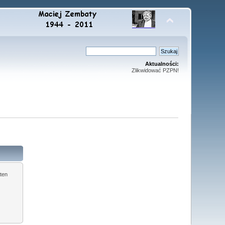
Aktualności:
Zlikwidować PZPN!
ten