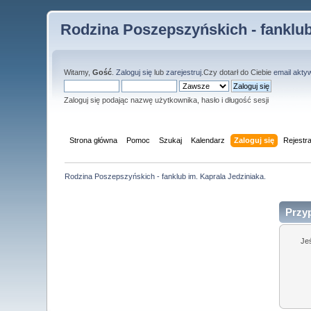
Rodzina Poszepszyńskich - fanklub
Witamy,
Gość
.
Zaloguj się
lub
zarejestruj
.Czy dotarł do Ciebie
email akty
Zaloguj się podając nazwę użytkownika, hasło i długość sesji
Strona główna
Pomoc
Szukaj
Kalendarz
Zaloguj się
Rejestra
Rodzina Poszepszyńskich - fanklub im. Kaprala Jedziniaka.
Przy
Je