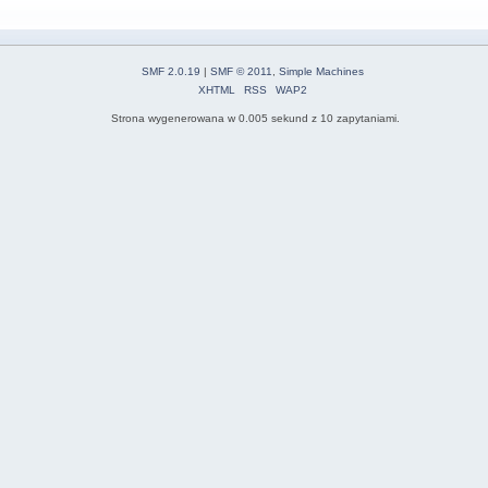
SMF 2.0.19
|
SMF © 2011
,
Simple Machines
XHTML
RSS
WAP2
Strona wygenerowana w 0.005 sekund z 10 zapytaniami.