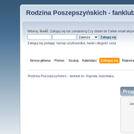
Rodzina Poszepszyńskich - fanklub
Witamy,
Gość
.
Zaloguj się
lub
zarejestruj
.Czy dotarł do Ciebie
email akty
Zaloguj się podając nazwę użytkownika, hasło i długość sesji
Strona główna
Pomoc
Szukaj
Kalendarz
Zaloguj się
Rejestra
Rodzina Poszepszyńskich - fanklub im. Kaprala Jedziniaka.
Przy
Je