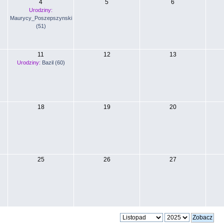
4
5
6
Urodziny:
Maurycy_Poszepszynski
(51)
11
12
13
Urodziny:
Bazil (60)
18
19
20
25
26
27