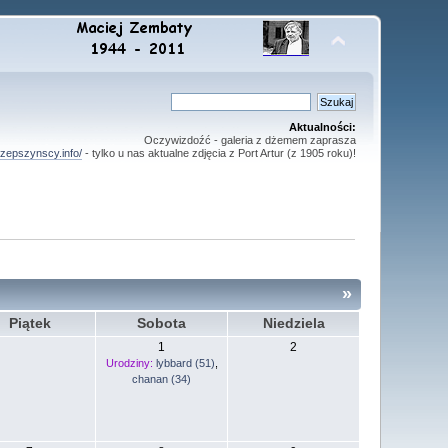
Aktualności:
Oczywizdoźć - galeria z dżemem zaprasza
oszepszynscy.info/
- tylko u nas aktualne zdjęcia z Port Artur (z 1905 roku)!
»
Piątek
Sobota
Niedziela
1
2
Urodziny:
lybbard (51)
,
chanan (34)