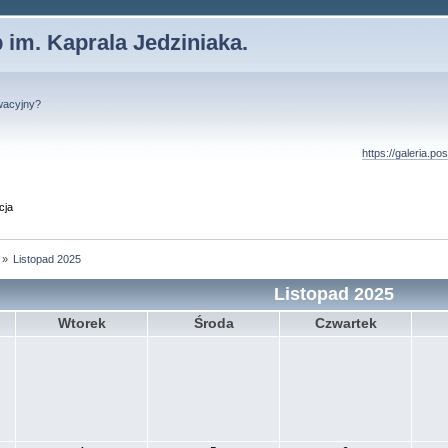
 im. Kaprala Jedziniaka.
wacyjny?
https://galeria.p
cja
»
Listopad 2025
Listopad 2025
Wtorek
Środa
Czwartek