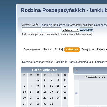
Rodzina Poszepszyńskich - fanklub
Witamy,
Gość
.
Zaloguj się
lub
zarejestruj
.Czy dotarł do Ciebie
email akty
Zaloguj się podając nazwę użytkownika, hasło i długość sesji
Strona główna
Pomoc
Szukaj
Kalendarz
Zaloguj się
Rejestra
Rodzina Poszepszyńskich - fanklub im. Kaprala Jedziniaka.
»
Kalendarz
«
Październik 2025
P
W
Ś
C
P
S
N
Poniedziałek
1
2
3
4
5
6
7
8
9
10
11
12
13
14
15
16
17
18
19
»
20
21
22
23
24
25
26
27
28
29
30
31