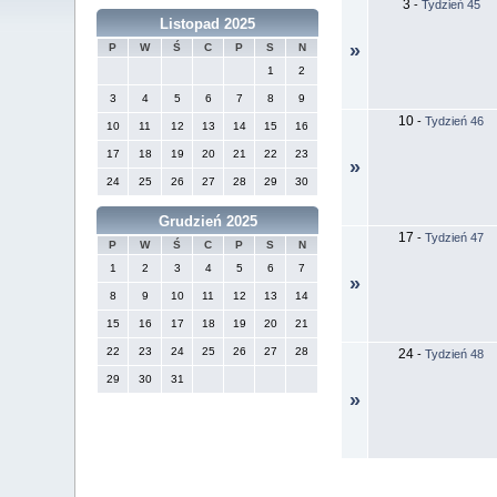
3
-
Tydzień 45
Listopad 2025
»
P
W
Ś
C
P
S
N
1
2
3
4
5
6
7
8
9
10
-
Tydzień 46
10
11
12
13
14
15
16
17
18
19
20
21
22
23
»
24
25
26
27
28
29
30
Grudzień 2025
17
-
Tydzień 47
P
W
Ś
C
P
S
N
1
2
3
4
5
6
7
»
8
9
10
11
12
13
14
15
16
17
18
19
20
21
22
23
24
25
26
27
28
24
-
Tydzień 48
29
30
31
»