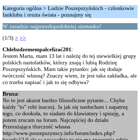
Kategoria ogólna > Ludzie Poszepszyńskich - członkowie
fanklubu i reszta świata - poznajmy się
W zasadzie najprawdopodobniej siemanko!
(1/3)
>
>>
Chlebzdzemempalcelizać201
:
Jestem Marta, mam 13 lat i należę do tej niewielkiej grupy
polskich nastolatków, którzy znają i lubią Rodzinę
Poszepszyńskich. Mam takie pytanko: jak się dodaje
twórczość własną? Znaczy wiem, że jest taka zakładka, ale
co trzeba napisać i jak to się odbywa?
Bruxa
:
No to jest akurat bardzo filozoficzne pytanie... Chyba
każdy "to" robi inaczej. Ja jak się nasłucham i napatrzę
tego, co dookoła, to siadam do klawiatury i spisuję, a
potem zrucam na forum. Najczęściej do działu
Przerażająca tfurczość własna
http://www.poszepszynscy.info/forum/index.php?
board=12.0 ale w zasaaadzie to nie ma znaczenia gdzie,