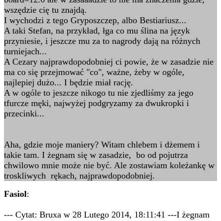
wszędzie cię tu znajdą.
I wychodzi z tego Gryposzczep, albo Bestiariusz...
A taki Stefan, na przykład, łga co mu ślina na język
przyniesie, i jeszcze mu za to nagrody dają na różnych
turniejach...
A Cezary najprawdopodobniej ci powie, że w zasadzie nie
ma co się przejmować "co", ważne, żeby w ogóle,
najlepiej dużo... I będzie miał rację.
A w ogóle to jeszcze nikogo tu nie zjedliśmy za jego
tfurcze męki, najwyżej podgryzamy za dwukropki i
przecinki...
Aha, gdzie moje maniery? Witam chlebem i dżemem i
takie tam. I żegnam się w zasadzie, bo od pojutrza
chwilowo mnie może nie być. Ale zostawiam koleżankę w
troskliwych rękach, najprawdopodobniej.
Fasiol
:
--- Cytat: Bruxa w 28 Lutego 2014, 18:11:41 ---I żegnam