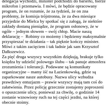
delegacja wychodzi, minister podchodzi do barierki, bierze
mikrofon i przemawia. I mówi, że będzie opracowany
program, że on rozumie, że za tydzień, że on zna
problemy, że komisja trójstronna, że za dwa miesiące
przyjedzie do Mielca by spotkać się z załogą, że niektóre
zakłady dostaną pieniądze, że program osłonowy, że w
ogóle – jednym słowem – swój chłop. Macie naszą
deklarację – Robimy co możemy i będziemy maksymalnie
przyspieszać te działania – tak pięknie kończy minister.
Mówi z takim zacięciem i tak ładnie jak sam Krzysztof
Dałkszewicz.
Za pięć druga wszyscy wszystkim dziękują, brakuje tylko
księdza by udzielić polowego ślubu – tak panuje atmosfera
zrozumienia i tolerancji. Podawane są komunikaty
organizacyjne – mamy iść na Łazienkowską, gdzie są
zaparkowane nasze autobusy. Nazwa ulicy wzbudza
prawdziwy entuzjazm – prawie wszyscy mają tam coś do
załatwienia. Przez policję grzecznie zostajemy poproszeni
o opuszczenie ulicy, ponieważ za chwilę, o godzinie 14
zostanie wznowiony ruch na tej części jezdni, na której
obecnie stoimy.