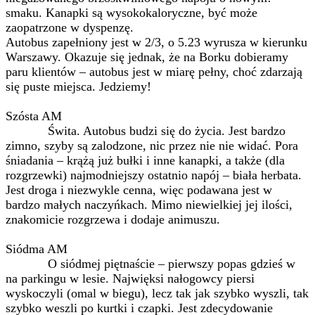
smaku. Kanapki są wysokokaloryczne, być może
zaopatrzone w dyspenzę.
Autobus zapełniony jest w 2/3, o 5.23 wyrusza w kierunku
Warszawy. Okazuje się jednak, że na Borku dobieramy
paru klientów – autobus jest w miarę pełny, choć zdarzają
się puste miejsca. Jedziemy!
Szósta AM
Świta. Autobus budzi się do życia. Jest bardzo
zimno, szyby są zalodzone, nic przez nie nie widać. Pora
śniadania – krążą już bułki i inne kanapki, a także (dla
rozgrzewki) najmodniejszy ostatnio napój – biała herbata.
Jest droga i niezwykle cenna, więc podawana jest w
bardzo małych naczyńkach. Mimo niewielkiej jej ilości,
znakomicie rozgrzewa i dodaje animuszu.
Siódma AM
O siódmej piętnaście – pierwszy popas gdzieś w
na parkingu w lesie. Najwięksi nałogowcy piersi
wyskoczyli (omal w biegu), lecz tak jak szybko wyszli, tak
szybko weszli po kurtki i czapki. Jest zdecydowanie