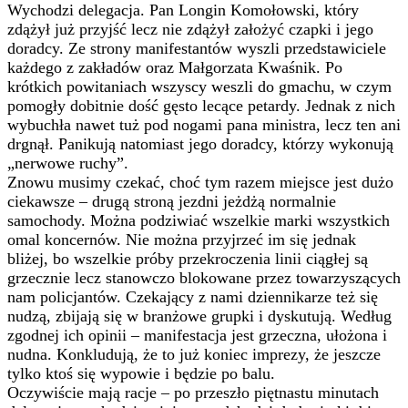
Wychodzi delegacja. Pan Longin Komołowski, który
zdążył już przyjść lecz nie zdążył założyć czapki i jego
doradcy. Ze strony manifestantów wyszli przedstawiciele
każdego z zakładów oraz Małgorzata Kwaśnik. Po
krótkich powitaniach wszyscy weszli do gmachu, w czym
pomogły dobitnie dość gęsto lecące petardy. Jednak z nich
wybuchła nawet tuż pod nogami pana ministra, lecz ten ani
drgnął. Panikują natomiast jego doradcy, którzy wykonują
„nerwowe ruchy”.
Znowu musimy czekać, choć tym razem miejsce jest dużo
ciekawsze – drugą stroną jezdni jeżdżą normalnie
samochody. Można podziwiać wszelkie marki wszystkich
omal koncernów. Nie można przyjrzeć im się jednak
bliżej, bo wszelkie próby przekroczenia linii ciągłej są
grzecznie lecz stanowczo blokowane przez towarzyszących
nam policjantów. Czekający z nami dziennikarze też się
nudzą, zbijają się w branżowe grupki i dyskutują. Według
zgodnej ich opinii – manifestacja jest grzeczna, ułożona i
nudna. Konkludują, że to już koniec imprezy, że jeszcze
tylko ktoś się wypowie i będzie po balu.
Oczywiście mają racje – po przeszło piętnastu minutach