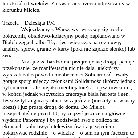
ludzkość od wieków. Za kwadrans trzecia odjeżdżamy w
kierunku Mielca.
Trzecia – Dziesiąta PM
Wyjeżdżamy z Warszawy, wszyscy się trochę
pokrzepili, obiadowo-kolacyjny postój zaplanowano w
Białobrzegach albo Iłży, jest więc czas na rozmowy,
analizy, śpiew, granie w karty (póki nie zajdzie słonko) lub
sen.
Nikt już za bardzo nie przejmuje się drogą, panuje
przekonanie, że manifestacja nic nie dała, niektórzy
wyrażali żal z powodu nieobecności Solidarność, trwały
gorące spory między członkami Solidarność (którzy jednak
byli obecni – ale niejako nieoficjalnie) a „opzz-towcami”,
w końcu jednak wszystkich zmorzyła biała herbata i sen.
Jeszcze tylko gorący obiad w zajeździe (niestety na własny
koszt) i już prostą drogą do domu. Do Mielca
przyjechaliśmy przed 10, by zdążyć jeszcze na główne
wydanie Panoramy i by podziwiać swoje oblicza na
ekranach kolorowych telewizorów i z przejęciem
pokazywać rodzinie – o widzisz – o tam za tym facetem to