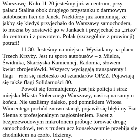
Warszawę. Koło 11.20 jesteśmy już w centrum, przy
pałacu Stalina obok drugiego przystanku z darmowym
autobusem Ikei do Janek. Niektórzy już kombinują, że
jakby się kiedyś przyjechało do Warszawy samochodem,
to można by zostawić go w Jankach i przyjechać za „friko”
do centrum i z powrotem. Polak (szczególnie z prowincji)
potrafi!
11.30. Jesteśmy na miejscu. Wysiadamy na placu
Trzech Krzyży. Jest tu sporo autobusów – z Mielca,
Świdnika, Skarżyska Kamiennej, Radomia, słowem –
kwiat zbrojeniówki. Wszyscy wyciągają transparenty i
flagi – robi się niebiesko od sztandarów OPZZ. Pojawiają
się także flagi Solidarności 80.
Powoli się formułujemy, jest już policja i straż
miejska Miasta Stołecznego Warszawy, nasi są na samym
końcu. Nie uszliśmy daleko, pod pomnikiem Witosa
Wincentego pochód znowu stanął, pojawił się błękitny Fiat
Sienna z profesjonalnym nagłośnieniem. Facet z
bezprzewodowym mikrofonem próbuje torować drogę
samochodowi, ten z trudem acz konsekwentnie przebija się
chodnikiem na czoło. Idziemy.