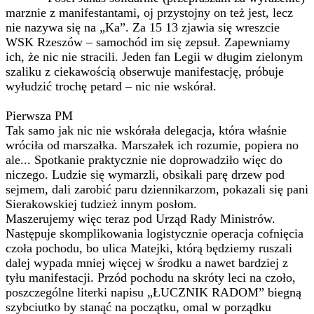
marznie z manifestantami, oj przystojny on też jest, lecz
nie nazywa się na „Ka”. Za 15 13 zjawia się wreszcie
WSK Rzeszów – samochód im się zepsuł. Zapewniamy
ich, że nic nie stracili. Jeden fan Legii w długim zielonym
szaliku z ciekawością obserwuje manifestację, próbuje
wyłudzić trochę petard – nic nie wskórał.
Pierwsza PM
Tak samo jak nic nie wskórała delegacja, która właśnie
wróciła od marszałka. Marszałek ich rozumie, popiera no
ale... Spotkanie praktycznie nie doprowadziło więc do
niczego. Ludzie się wymarzli, obsikali parę drzew pod
sejmem, dali zarobić paru dziennikarzom, pokazali się pani
Sierakowskiej tudzież innym posłom.
Maszerujemy więc teraz pod Urząd Rady Ministrów.
Następuje skomplikowania logistycznie operacja cofnięcia
czoła pochodu, bo ulica Matejki, którą będziemy ruszali
dalej wypada mniej więcej w środku a nawet bardziej z
tyłu manifestacji. Przód pochodu na skróty leci na czoło,
poszczególne literki napisu „ŁUCZNIK RADOM” biegną
szybciutko by stanąć na początku, omal w porządku