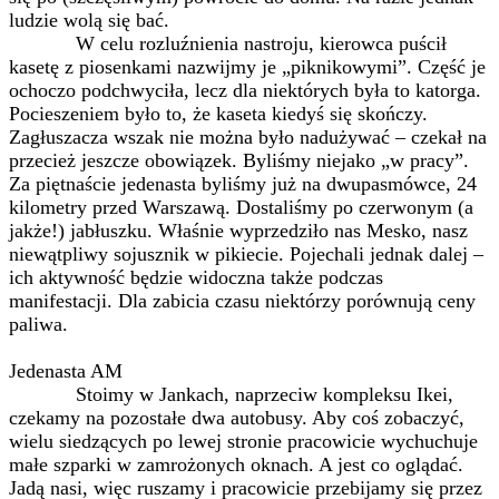
ludzie wolą się bać.
W celu rozluźnienia nastroju, kierowca puścił
kasetę z piosenkami nazwijmy je „piknikowymi”. Część je
ochoczo podchwyciła, lecz dla niektórych była to katorga.
Pocieszeniem było to, że kaseta kiedyś się skończy.
Zagłuszacza wszak nie można było nadużywać – czekał na
przecież jeszcze obowiązek. Byliśmy niejako „w pracy”.
Za piętnaście jedenasta byliśmy już na dwupasmówce, 24
kilometry przed Warszawą. Dostaliśmy po czerwonym (a
jakże!) jabłuszku. Właśnie wyprzedziło nas Mesko, nasz
niewątpliwy sojusznik w pikiecie. Pojechali jednak dalej –
ich aktywność będzie widoczna także podczas
manifestacji. Dla zabicia czasu niektórzy porównują ceny
paliwa.
Jedenasta AM
Stoimy w Jankach, naprzeciw kompleksu Ikei,
czekamy na pozostałe dwa autobusy. Aby coś zobaczyć,
wielu siedzących po lewej stronie pracowicie wychuchuje
małe szparki w zamrożonych oknach. A jest co oglądać.
Jadą nasi, więc ruszamy i pracowicie przebijamy się przez