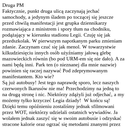
Druga PM
Faktycznie, punkt druga ulicą zaczynają jechać
samochody, a jedynym śladem po toczącej się jeszcze
przed chwilą manifestacji jest grupka dziennikarzy
rozmawiająca z ministrem i spory tłum na chodniku,
podążający w kierunku stadionu Legii. Czuję się jak
przedszkolak. W pierwszym napotkanym parku zmieniam
zdanie. Zaczynam czuć się jak menol. W towarzystwie
kilkudziesięciu innych osób użyźniamy jałową glebę
mazowieckich równin (bo pod URM-em się nie dało). A za
nami będą inni. Park ten (o nieznanej dla mnie nazwie)
powinien się raczej nazywać Pod zdeprymowanym
manifestantem. Kto wie?
Są już autobusy! Jest tego naprawdę sporo, lecz naszych
czerwonych Ikarusów nie ma! Przechodzimy na jedną to
na drugą stronę i nic. Niektórzy zdążyli już odjechać, a my
możemy tylko krzyczeć Legia dziady! W końcu są!
Dzięki temu opóźnieniu zostaliśmy jednak sfilmowani
przez WOT, niektórzy udzielali ostatnich wywiadów. Ja
wolałem jednak zaszyć się w swoim autobusie i odzyskać
stracone kalorie oraz ogrzać się metodami znanymi przez