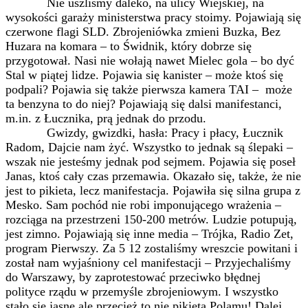
Nie uszliśmy daleko, na ulicy Wiejskiej, na
wysokości garaży ministerstwa pracy stoimy. Pojawiają się
czerwone flagi SLD. Zbrojeniówka zmieni Buzka, Bez
Huzara na komara – to Świdnik, który dobrze się
przygotował. Nasi nie wołają nawet Mielec gola – bo dyć
Stal w piątej lidze. Pojawia się kanister – może ktoś się
podpali? Pojawia się także pierwsza kamera TAI – może
ta benzyna to do niej? Pojawiają się dalsi manifestanci,
m.in. z Łucznika, prą jednak do przodu.
Gwizdy, gwizdki, hasła: Pracy i płacy, Łucznik
Radom, Dajcie nam żyć. Wszystko to jednak są ślepaki –
wszak nie jesteśmy jednak pod sejmem. Pojawia się poseł
Janas, ktoś cały czas przemawia. Okazało się, także, że nie
jest to pikieta, lecz manifestacja. Pojawiła się silna grupa z
Mesko. Sam pochód nie robi imponującego wrażenia –
rozciąga na przestrzeni 150-200 metrów. Ludzie potupują,
jest zimno. Pojawiają się inne media – Trójka, Radio Zet,
program Pierwszy. Za 5 12 zostaliśmy wreszcie powitani i
został nam wyjaśniony cel manifestacji – Przyjechaliśmy
do Warszawy, by zaprotestować przeciwko błędnej
polityce rządu w przemyśle zbrojeniowym. I wszystko
stało się jasne ale przecież to nie pikieta Polamu! Dalej