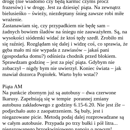
drogę (nie wiadomo czy będą karmić czymś prócz
frazesów) i w drogę. Jest za dziesięć piąta. Na zewnątrz
bielusieńko – świeży, niezdeptany śnieg zawsze robi miłe
wrażenie.
Zastanawiam się, czy przypadkiem nie będę sam –
żadnych bowiem śladów na śniegu nie zauważyłem. Są, na
wysokości siódemki widać że ktoś tędy szedł. Zrobiło mi
się raźniej. Rozglądam się dalej i widzę coś, co sprawia, że
gęba mało mi nie wypada z zawiasów – jakaś pani
(gospodarka domu?) odśnieża chodnik przed blokiem.
Sprawdzam godzinę – jest za pięć piąta. Gdybym nie
zobaczył – nigdy bym nie uwierzył. Koniec świata – jak
mawiał dozorca Popiołek. Warto było wstać?
Piąta AM
Na punkcie zbornym już są autobusy – dwa czerwone
Ikarusy. Zapełniają się w tempie porannej zmiany
autobusu zakładowego z godziny 6.15-6.20. Nie jest źle –
podjechało auto z zaopatrzeniem. Są buły, jest i
niegazowane picie. Metodą podaj dalej rozprowadzane są
w całym autobusie. Przypada po trzy bułki i pół litra...
niegazowanego brzoskwiniowego napoju o nowym!