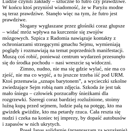
Ludzie czynili zakłady – sztuczne to futro czy prawdziwe.
W końcu ktoś przyniósł wiadomość, że w Paryżu modne
są teraz prawdziwe. Stanęło więc na tym, że futro jest
prawdziwe.
Slogany wygłaszane przez głośniki coraz głupsze
– widać mróz wpływa na kurczenie się zwojów
mózgowych. Szpica z Radomia nawiązuje kontakty z
ochroniarzami strzegącymi gmachu Sejmu, wymieniają
poglądy i rozmawiają na temat poprzednich manifestacji.
Muszą coś robić, ponieważ centrum wydarzeń przesunęło
się do środka pochodu – nasi wreszcie są widoczni.
Zimno, nudno, nie ma się gdzie wylać, nie ma co
zjeść, nie ma co wypić, a tu jeszcze trzeba iść pod URM.
Ktoś przemawia „sznaps barytonem”, a wycieczki szkolne
zwiedzające Sejm robią nam zdjęcia. Szkoda że jest tak
mało śniegu – człowiek porzucałby śnieżkami dla
rozgrzewki. Szeregi coraz bardziej rozluźnione, stoimy
luźną kupą przed sejmem, ludzie palą na potęgę, kto ma
gwizdek gwiżdże, kto ma petardy rzuca. Cała reszta się
nudzi i czeka na koniec tej imprezy, by dopaść autobusów
i zapasów w nich ukrytych.
Poseł Janas solidarnie (przepraszam za wyrażenie)