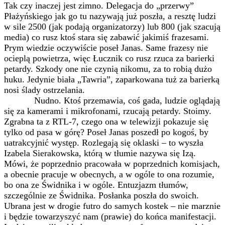
Tak czy inaczej jest zimno. Delegacja do „przerwy”
Płażyńskiego jak go tu nazywają już poszła, a resztę ludzi
w sile 2500 (jak podają organizatorzy) lub 800 (jak szacują
media) co rusz ktoś stara się zabawić jakimiś frazesami.
Prym wiedzie oczywiście poseł Janas. Same frazesy nie
ocieplą powietrza, więc Łucznik co rusz rzuca za barierki
petardy. Szkody one nie czynią nikomu, za to robią dużo
huku. Jedynie biała „Tawria”, zaparkowana tuż za barierką
nosi ślady ostrzelania.
Nudno. Ktoś przemawia, coś gada, ludzie oglądają
się za kamerami i mikrofonami, rzucają petardy. Stoimy.
Zgrabna ta z RTL-7, czego ona w telewizji pokazuje się
tylko od pasa w górę? Poseł Janas poszedł po kogoś, by
uatrakcyjnić występ. Rozlegają się oklaski – to wyszła
Izabela Sierakowska, którą w tłumie nazywa się Izą.
Mówi, że poprzednio pracowała w poprzednich komisjach,
a obecnie pracuje w obecnych, a w ogóle to ona rozumie,
bo ona ze Świdnika i w ogóle. Entuzjazm tłumów,
szczególnie ze Świdnika. Posłanka poszła do swoich.
Ubrana jest w drogie futro do samych kostek – nie marznie
i będzie towarzyszyć nam (prawie) do końca manifestacji.