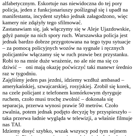
alfabetycznym. Eskortuje nas niewidoczna do tej pory
policja, jeden z funkcjonariuszy poślizgnął się i upadł na
manifestanta, incydent szybko jednak załagodzono, więc
kamery nie zdążyły tego sfilmować.
Zastanawiam się, jak włączymy się w Aleje Ujazdowskie,
gdyż panuje na nich spory ruch. Warszawska policja jest
jednak bardzo dobrze przygotowana na tego typu sytuacje
– za pomocą policyjnych wozów na sygnale i ręcznych
policjantów włączamy się w ruch prawie bez przystanku.
Robi to na mnie duże wrażenie, no ale nie ma się co
dziwić – oni mają okazję poćwiczyć taki manewr średnio
raz w tygodniu.
Zajęliśmy jeden pas jezdni, idziemy wzdłuż ambasad –
amerykańskiej, szwajcarskiej, rosyjskiej. Zrobił się korek,
na czele policjant z telefonem komórkowym dyryguje
ruchem, czoło musi trochę zwolnić – dokonała się
separacja, przerwa wynosi prawie 50 metrów. Czoło
zwalnia, potem jednak podjęto decyzję by przyspieszyło –
taka przerwa ładnie wygląda w telewizji, a właśnie filmuje
nas TAI.
Idziemy dosyć szybko, wszak wszyscy pod tym sejmem