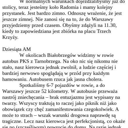
W normalnych warunkach dojeżdżalibyśmy już do
stolicy, teraz jesteśmy koło Radomia i mamy kolejny
przystanek. Jest bardzo zimno. Odnoszę wrażenie, że jest
jeszcze zimnej. Nie zanosi się na to, że do Warszawy
przyjedziemy przed czasem. Obyśmy zdążyli na 11.30,
kiedy to zapowiedziana jest zbiórka na placu Trzech
Krzyży.
Dziesiąta AM
W okolicach Białobrzegów widzimy w rowie
autobus PKS z Tarnobrzega. Na oko nic się nikomu nie
stało, nasz kierowca jednak zwolnił, a ludzie częściej i
bardziej nerwowo spoglądają w przód przy każdym
hamowaniu. Autobusem rzuca jak jasna cholera.
Spotkaliśmy 6-7 pojazdów w rowie, a do
Warszawy jeszcze 52 kilometry. W autobusie przeważa
nastrój zniechęcania – brak entuzjazmu jest wypisany na
twarzy. Wszyscy traktują to raczej jako piknik niż jako
obowiązek czy chęć zamanifestowania czegokolwiek. A
może to strach – wszak warunki drogowa naprawdę są
tragiczne. Lecz nasz kierowca jest perfekcjonistą, co okaże
się po (szczęśliwym) powrocie do domu. Na razie jednak