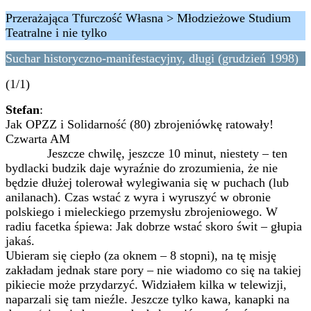
Przerażająca Tfurczość Własna > Młodzieżowe Studium
Teatralne i nie tylko
Suchar historyczno-manifestacyjny, długi (grudzień 1998)
(1/1)
Stefan
:
Jak OPZZ i Solidarność (80) zbrojeniówkę ratowały!
Czwarta AM
Jeszcze chwilę, jeszcze 10 minut, niestety – ten
bydlacki budzik daje wyraźnie do zrozumienia, że nie
będzie dłużej tolerował wylegiwania się w puchach (lub
anilanach). Czas wstać z wyra i wyruszyć w obronie
polskiego i mieleckiego przemysłu zbrojeniowego. W
radiu facetka śpiewa: Jak dobrze wstać skoro świt – głupia
jakaś.
Ubieram się ciepło (za oknem – 8 stopni), na tę misję
zakładam jednak stare pory – nie wiadomo co się na takiej
pikiecie może przydarzyć. Widziałem kilka w telewizji,
naparzali się tam nieźle. Jeszcze tylko kawa, kanapki na