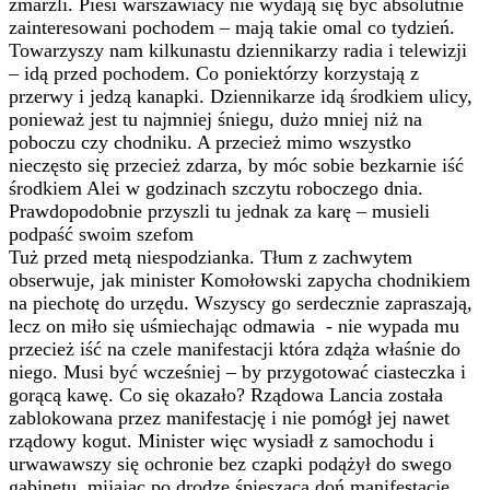
zmarzli. Piesi warszawiacy nie wydają się być absolutnie
zainteresowani pochodem – mają takie omal co tydzień.
Towarzyszy nam kilkunastu dziennikarzy radia i telewizji
– idą przed pochodem. Co poniektórzy korzystają z
przerwy i jedzą kanapki. Dziennikarze idą środkiem ulicy,
ponieważ jest tu najmniej śniegu, dużo mniej niż na
poboczu czy chodniku. A przecież mimo wszystko
nieczęsto się przecież zdarza, by móc sobie bezkarnie iść
środkiem Alei w godzinach szczytu roboczego dnia.
Prawdopodobnie przyszli tu jednak za karę – musieli
podpaść swoim szefom
Tuż przed metą niespodzianka. Tłum z zachwytem
obserwuje, jak minister Komołowski zapycha chodnikiem
na piechotę do urzędu. Wszyscy go serdecznie zapraszają,
lecz on miło się uśmiechając odmawia - nie wypada mu
przecież iść na czele manifestacji która zdąża właśnie do
niego. Musi być wcześniej – by przygotować ciasteczka i
gorącą kawę. Co się okazało? Rządowa Lancia została
zablokowana przez manifestację i nie pomógł jej nawet
rządowy kogut. Minister więc wysiadł z samochodu i
urwawawszy się ochronie bez czapki podążył do swego
gabinetu, mijając po drodze śpieszącą doń manifestację.