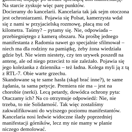
Na starcie zyskuje więc parę punktów.
Docieramy do kancelarii. Kancelaria tak jak sejm otoczona
jest ochroniarzami. Pojawia się Polsat, kamerzysta wdał
się z nami w przyjacielską rozmowę, płacą mu od
kilometra. Taśmy? – pytamy się. Nie, odpowiada –
przebiegniętego z kamerą obszaru. Na prośbę jednego
manifestanta z Radomia nawet go specjalnie sfilmował –
niech ma dla rodziny na pamiątkę, żeby żona wiedziała
gdzie był. Nie wiem niestety, czy ten urywek poszedł na
antenę, ale od niego przecież to nie zależało. Pojawia się
jego koleżanka z dziennika – też ładna. Kolega myli ją z tą
z RTL-7. Obie warte grzechu.
Skandowane są te same hasła (skąd brać inne?), te same
żądania, ta sama petycje. Premiera nie ma – jest na
chorobie (nerki). Lecą petardy, dowódca ochrony pyta:
Otaczamy ich? Na co otrzymuje odpowiedź: Nie, nie
trzeba, to nie Solidarność. Tak więc zostaliśmy
zakwalifikowani do wyższego poziomu manifestantów.
Kancelaria nosi ledwie widoczne ślady poprzedniej
manifestacji górników, lecz my nie mamy w planie
niczego demolować.