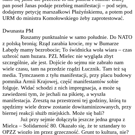
pan poseł Janas podaje przebieg manifestacji – pod sejm,
dodajemy petycję marszałkowi Płażyńskiemu, a potem pod
URM do ministra Komołowskiego żeby zaprotestować.
Dwunasta PM
Ruszamy punktualnie w samo południe. Do NATO
z polską bronią; Rząd zarabia krocie, my w Bumarze
Łabędy mamy bezrobocie; To świdnicka woła wiara – czas
uzbroić nam huzara. PZL Mielec nie wygląda zbyt
szczególnie, ale jest. Dojście do sejmu nie zabrało nam
wiele czasu, tam na przedzie rządzi Łucznik. Tam też są
media. Tymczasem z tyłu manifestacji, przy placu budowy
pomnika Armii Krajowej, część manifestantów sobie
folguje. Widać schodzi z nich impregnacja, a może są
zawiedzeni tym, że jechali na pikietę, a wyszła
manifestacja. Zresztą na przestrzeni tej godziny, którą tu
spędzimy wiele drzew zostanie dowitaminizowanych, przy
biernej reakcji służb miejskich. Może się bali?
Już przy sejmie dołączyła jeszcze jedna grupa z
Mielca – Solidarność 80. Okazało się, że te sztandary to
OPZZ wiozło im przez grzeczność. Grunt to kultura, nie?