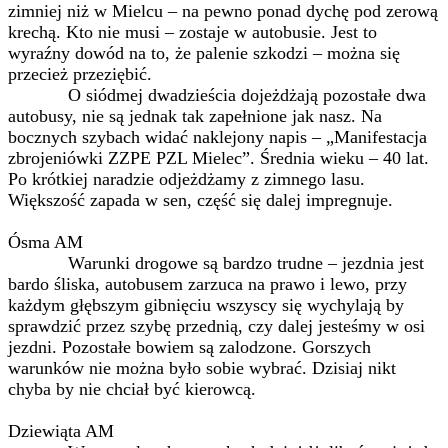
zimniej niż w Mielcu – na pewno ponad dychę pod zerową
krechą. Kto nie musi – zostaje w autobusie. Jest to
wyraźny dowód na to, że palenie szkodzi – można się
przecież przeziębić.
O siódmej dwadzieścia dojeżdżają pozostałe dwa
autobusy, nie są jednak tak zapełnione jak nasz. Na
bocznych szybach widać naklejony napis – „Manifestacja
zbrojeniówki ZZPE PZL Mielec”. Średnia wieku – 40 lat.
Po krótkiej naradzie odjeżdżamy z zimnego lasu.
Większość zapada w sen, część się dalej impregnuje.
Ósma AM
Warunki drogowe są bardzo trudne – jezdnia jest
bardo śliska, autobusem zarzuca na prawo i lewo, przy
każdym głębszym gibnięciu wszyscy się wychylają by
sprawdzić przez szybę przednią, czy dalej jesteśmy w osi
jezdni. Pozostałe bowiem są zalodzone. Gorszych
warunków nie można było sobie wybrać. Dzisiaj nikt
chyba by nie chciał być kierowcą.
Dziewiąta AM