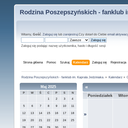
Rodzina Poszepszyńskich - fanklub i
Witamy,
Gość
.
Zaloguj się
lub
zarejestruj
.Czy dotarł do Ciebie
email aktywac
Zaloguj się podając nazwę użytkownika, hasło i długość sesji
Strona główna
Pomoc
Szukaj
Kalendarz
Zaloguj się
Rejestracja
Rodzina Poszepszyńskich - fanklub im. Kaprala Jedziniaka.
»
Kalendarz
»
«
Maj 2025
P
W
Ś
C
P
S
N
Poniedziałek
Wtor
1
2
3
4
5
6
7
8
9
10
11
12
13
14
15
16
17
18
»
19
20
21
22
23
24
25
26
27
28
29
30
31