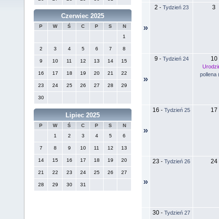
2
3
-
Tydzień 23
Czerwiec 2025
»
P
W
Ś
C
P
S
N
1
2
3
4
5
6
7
8
9
10
-
Tydzień 24
9
10
11
12
13
14
15
Urodzi
16
17
18
19
20
21
22
pollena 
»
23
24
25
26
27
28
29
30
16
17
-
Tydzień 25
Lipiec 2025
P
W
Ś
C
P
S
N
»
1
2
3
4
5
6
7
8
9
10
11
12
13
14
15
16
17
18
19
20
23
24
-
Tydzień 26
21
22
23
24
25
26
27
»
28
29
30
31
30
-
Tydzień 27