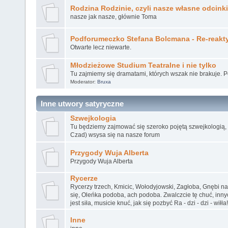
Rodzina Rodzinie, czyli nasze własne odcinki
nasze jak nasze, głównie Toma
Podforumeczko Stefana Bolcmana - Re-reakt
Otwarte lecz niewarte.
Młodzieżowe Studium Teatralne i nie tylko
Tu zajmiemy się dramatami, których wszak nie brakuje. 
Moderator:
Bruxa
Inne utwory satyryczne
Szwejkologia
Tu będziemy zajmować się szeroko pojętą szwejkologią, k
Czad) wsysa się na nasze forum
Przygody Wuja Alberta
Przygody Wuja Alberta
Rycerze
Rycerzy trzech, Kmicic, Wołodyjowski, Zagłoba, Gnębi n
się, Oleńka podoba, ach podoba. Zwalczcie tę chuć, inn
jest siła, musicie knuć, jak się pozbyć Ra - dzi - dzi - wiłła!
Inne