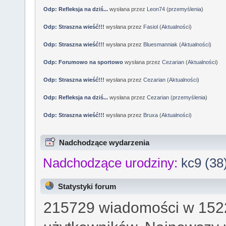
Odp: Refleksja na dziś...
wysłana przez
Leon74
(
przemyślenia
)
Odp: Straszna wieść!!!
wysłana przez
Fasiol
(
Aktualności
)
Odp: Straszna wieść!!!
wysłana przez
Bluesmanniak
(
Aktualności
)
Odp: Forumowo na sportowo
wysłana przez
Cezarian
(
Aktualności
)
Odp: Straszna wieść!!!
wysłana przez
Cezarian
(
Aktualności
)
Odp: Refleksja na dziś...
wysłana przez
Cezarian
(
przemyślenia
)
Odp: Straszna wieść!!!
wysłana przez
Bruxa
(
Aktualności
)
Nadchodzące wydarzenia
Nadchodzące urodziny:
kc9 (38
Statystyki forum
215729 wiadomości w 1522