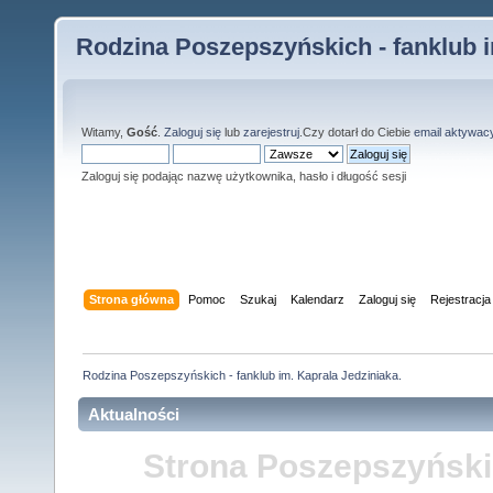
Rodzina Poszepszyńskich - fanklub i
Witamy,
Gość
.
Zaloguj się
lub
zarejestruj
.Czy dotarł do Ciebie
email aktywac
Zaloguj się podając nazwę użytkownika, hasło i długość sesji
Strona główna
Pomoc
Szukaj
Kalendarz
Zaloguj się
Rejestracja
Rodzina Poszepszyńskich - fanklub im. Kaprala Jedziniaka.
Aktualności
Strona Poszepszyński