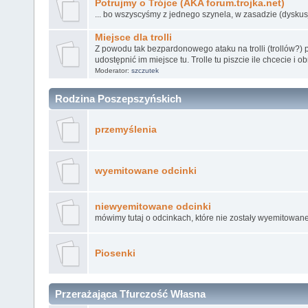
Potrujmy o Trójce (AKA forum.trojka.net)
... bo wszyscyśmy z jednego szynela, w zasadzie (dyskusj
Miejsce dla trolli
Z powodu tak bezpardonowego ataku na trolli (trollów?) 
udostępnić im miejsce tu. Trolle tu piszcie ile chcecie i o
Moderator:
szczutek
Rodzina Poszepszyńskich
przemyślenia
wyemitowane odcinki
niewyemitowane odcinki
mówimy tutaj o odcinkach, które nie zostały wyemitowane
Piosenki
Przerażająca Tfurczość Własna