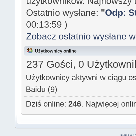
użytkowników. Najnowszy 
Ostatnio wysłane:
"
Odp: S
00:13:59 )
Zobacz ostatnio wysłane 
Użytkownicy online
237 Gości, 0 Użytkowni
Użytkownicy aktywni w ciągu os
Baidu (9)
Dziś online:
246
. Najwięcej onl
SMF 2.0.1