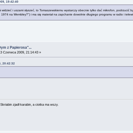
009, 19:42:40
i widzieć i uszami słyszeć, to Tomaszewskiemu wystarczy obecnie tylko dać mikrofon, podrzucić b
1974 na Wembley?") i ma się materiał na zapchanie dowolnie długiego programu w radio i telewiz
Dym z Papierosa"...
3 Czerwca 2009, 21:14:43 »
, 20:42:32
. Skriabin zjadł karabin, a ciotka ma wszy.