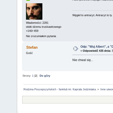
Węgiel to antracyt. Antracyt to ty
Wiadomości: 2281
słoiki dżemu truskawkowego
+140/-459
Nie zrozumiałem pytania
Odp: "Wuj Albert", a "
Stefan
«
Odpowiedź #25 dnia:
3
Gość
Nie chwal się...
Strony:
1
[
2
]
Do góry
Rodzina Poszepszyńskich - fanklub im. Kaprala Jedziniaka.
»
Inne utwo