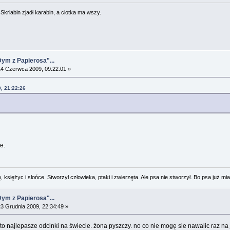
. Skriabin zjadł karabin, a ciotka ma wszy.
Dym z Papierosa"...
4 Czerwca 2009, 09:22:01 »
, 21:22:26
e.
 księżyc i słońce. Stworzył człowieka, ptaki i zwierzęta. Ale psa nie stworzył. Bo psa już mia
Dym z Papierosa"...
3 Grudnia 2009, 22:34:49 »
ajlepasze odcinki na świecie. żona pyszczy. no co nie mogę sie nawalic raz na ja