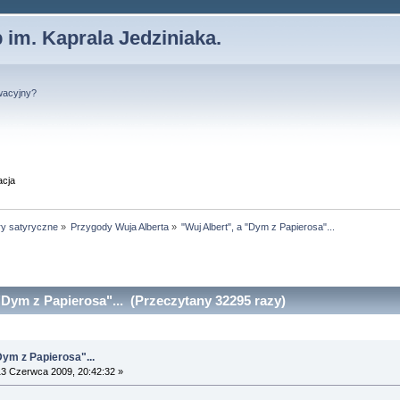
 im. Kaprala Jedziniaka.
wacyjny?
acja
ry satyryczne
»
Przygody Wuja Alberta
»
"Wuj Albert", a "Dym z Papierosa"...
"Dym z Papierosa"... (Przeczytany 32295 razy)
Dym z Papierosa"...
3 Czerwca 2009, 20:42:32 »