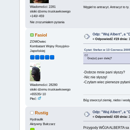
Wiadomości: 2281
Węgiel to antracyt. Antracyt to ty
słoiki dżemu truskawkowego
+140/-459
Nie zrozumiałem pytania
Odp: "Wuj Albert", a "
Fasiol
«
Odpowiedź #19 dnia:
1
ZOMOwiec
Kombatant Wojny Rosyjsko-
Cytat: Stefan w 13 Czerwca 2009
Japońskiej
Gra(sz) pan dalej?
-Dobrze mnie pani słyszy?
-Nic nie słyszę!
-Czytam wiec pierwsze pytani
Wiadomości: 28280
słoiki dżemu truskawkowego
+65535/-10
Płeć:
Bóg stworzył ziemię, niebo i wodę,
Odp: "Wuj Albert", a "
Rustig
«
Odpowiedź #20 dnia:
2
Hydraulik
Aktywny Bułczarz
Przygody WÓJA ALBERTA sa to n