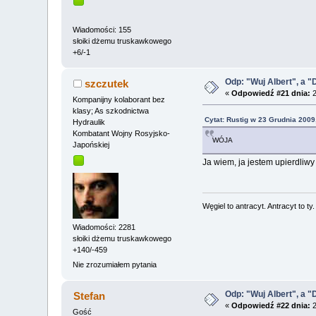
Wiadomości: 155
słoiki dżemu truskawkowego
+6/-1
Odp: "Wuj Albert", a "
szczutek
«
Odpowiedź #21 dnia:
2
Kompanijny kolaborant bez
klasy; As szkodnictwa
Cytat: Rustig w 23 Grudnia 2009
Hydraulik
Kombatant Wojny Rosyjsko-
WÓJA
Japońskiej
Ja wiem, ja jestem upierdliwy
Węgiel to antracyt. Antracyt to ty
Wiadomości: 2281
słoiki dżemu truskawkowego
+140/-459
Nie zrozumiałem pytania
Odp: "Wuj Albert", a "
Stefan
«
Odpowiedź #22 dnia:
2
Gość