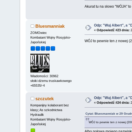
Akurat tu na słowo "WÓJA" to a
Odp: "Wuj Albert", a "
Bluesmanniak
«
Odpowiedź #23 dnia:
2
ZOMOwiec
Kombatant Wojny Rosyjsko-
WÓJ to pewnie ten z nowej (2
Japońskiej
Wiadomości: 30962
słoiki dżemu truskawkowego
+65535/-4
Odp: "Wuj Albert", a "
szczutek
«
Odpowiedź #24 dnia:
2
Kompanijny kolaborant bez
klasy; As szkodnictwa
Cytat: Bluesmanniak w 29 Grudn
Hydraulik
Kombatant Wojny Rosyjsko-
WÓJ to pewnie ten z nowej (2008
Japońskiej
Albo połowa mojego nazwiska. 