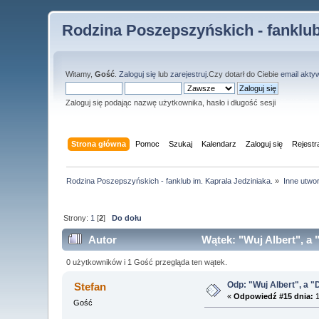
Rodzina Poszepszyńskich - fanklub
Witamy,
Gość
.
Zaloguj się
lub
zarejestruj
.Czy dotarł do Ciebie
email akty
Zaloguj się podając nazwę użytkownika, hasło i długość sesji
Strona główna
Pomoc
Szukaj
Kalendarz
Zaloguj się
Rejestr
Rodzina Poszepszyńskich - fanklub im. Kaprala Jedziniaka.
»
Inne utwo
Strony:
1
[
2
]
Do dołu
Autor
Wątek: "Wuj Albert", a 
0 użytkowników i 1 Gość przegląda ten wątek.
Odp: "Wuj Albert", a "
Stefan
«
Odpowiedź #15 dnia:
1
Gość