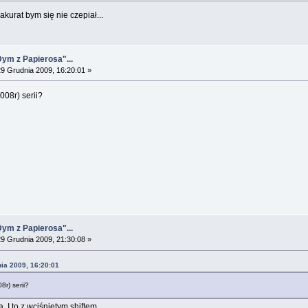
kurat bym się nie czepiał...
Dym z Papierosa"...
9 Grudnia 2009, 16:20:01 »
008r) serii?
Dym z Papierosa"...
9 Grudnia 2009, 21:30:08 »
ia 2009, 16:20:01
r) serii?
I to z wciśniętym shiftem.