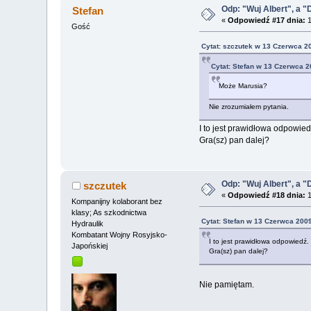
Odp: "Wuj Albert", a "
Stefan
«
Odpowiedź #17 dnia:
1
Gość
Cytat: szczutek w 13 Czerwca 2
Cytat: Stefan w 13 Czerwca 2
Może Marusia?
Nie zrozumiałem pytania.
I to jest prawidłowa odpowied
Gra(sz) pan dalej?
Odp: "Wuj Albert", a "
szczutek
«
Odpowiedź #18 dnia:
1
Kompanijny kolaborant bez
klasy; As szkodnictwa
Cytat: Stefan w 13 Czerwca 2009
Hydraulik
Kombatant Wojny Rosyjsko-
I to jest prawidłowa odpowiedź.
Japońskiej
Gra(sz) pan dalej?
Nie pamiętam.