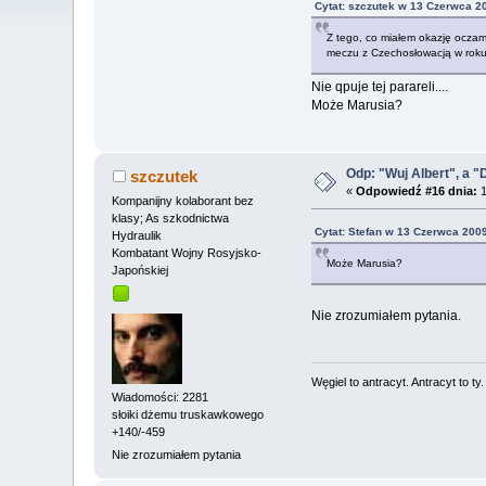
Cytat: szczutek w 13 Czerwca 2
Z tego, co miałem okazję oczam
meczu z Czechosłowacją w roku 
Nie qpuje tej parareli....
Może Marusia?
Odp: "Wuj Albert", a "
szczutek
«
Odpowiedź #16 dnia:
1
Kompanijny kolaborant bez
klasy; As szkodnictwa
Cytat: Stefan w 13 Czerwca 2009
Hydraulik
Kombatant Wojny Rosyjsko-
Może Marusia?
Japońskiej
Nie zrozumiałem pytania.
Węgiel to antracyt. Antracyt to ty
Wiadomości: 2281
słoiki dżemu truskawkowego
+140/-459
Nie zrozumiałem pytania