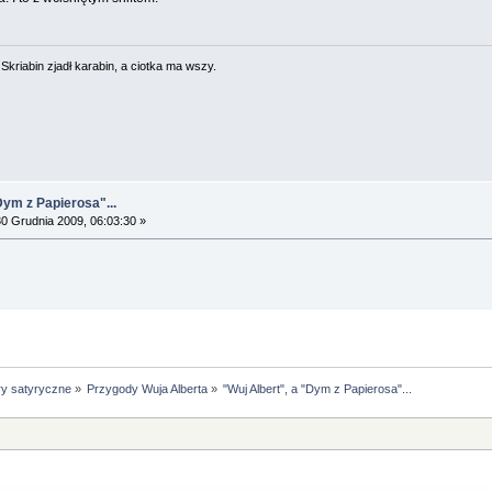
. Skriabin zjadł karabin, a ciotka ma wszy.
Dym z Papierosa"...
0 Grudnia 2009, 06:03:30 »
ry satyryczne
»
Przygody Wuja Alberta
»
"Wuj Albert", a "Dym z Papierosa"...