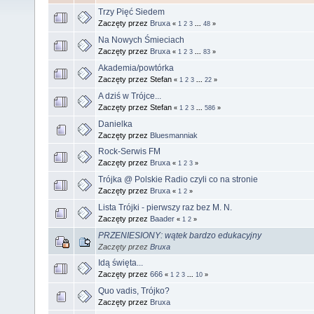
Trzy Pięć Siedem
Zaczęty przez
Bruxa
«
1
2
3
...
48
»
Na Nowych Śmieciach
Zaczęty przez
Bruxa
«
1
2
3
...
83
»
Akademia/powtórka
Zaczęty przez Stefan
«
1
2
3
...
22
»
A dziś w Trójce...
Zaczęty przez Stefan
«
1
2
3
...
586
»
Danielka
Zaczęty przez
Bluesmanniak
Rock-Serwis FM
Zaczęty przez
Bruxa
«
1
2
3
»
Trójka @ Polskie Radio czyli co na stronie
Zaczęty przez
Bruxa
«
1
2
»
Lista Trójki - pierwszy raz bez M. N.
Zaczęty przez
Baader
«
1
2
»
PRZENIESIONY: wątek bardzo edukacyjny
Zaczęty przez
Bruxa
Idą święta...
Zaczęty przez
666
«
1
2
3
...
10
»
Quo vadis, Trójko?
Zaczęty przez
Bruxa