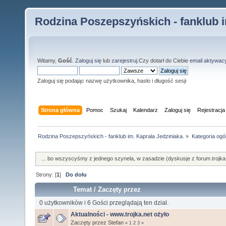
Rodzina Poszepszyńskich - fanklub i
Witamy,
Gość
.
Zaloguj się
lub
zarejestruj
.Czy dotarł do Ciebie
email aktywac
Zaloguj się podając nazwę użytkownika, hasło i długość sesji
Strona główna
Pomoc
Szukaj
Kalendarz
Zaloguj się
Rejestracja
Rodzina Poszepszyńskich - fanklub im. Kaprala Jedziniaka.
»
Kategoria ogó
... bo wszyscyśmy z jednego szynela, w zasadzie (dyskusje z forum.trojka
Strony: [
1
]
Do dołu
Temat
/
Zaczęty przez
0 użytkowników i 6 Gości przeglądają ten dział.
Aktualności - www.trojka.net ożyło
Zaczęty przez Stefan
«
1
2
3
»