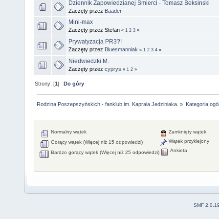
Dziennik Zapowiedzianej Smierci - Tomasz Beksinski
Zaczęty przez
Baader
Mini-max
Zaczęty przez Stefan
«
1
2
3
»
Prywatyzacja PR3?!
Zaczęty przez
Bluesmanniak
«
1
2
3
4
»
Niedwiedzki M.
Zaczęty przez
cyprys
«
1
2
»
Strony: [
1
]
Do góry
Rodzina Poszepszyńskich - fanklub im. Kaprala Jedziniaka.
»
Kategoria ogó
Normalny wątek
Zamknięty wątek
Wątek przyklejony
Gorący wątek (Więcej niż 15 odpowiedzi)
Ankieta
Bardzo gorący wątek (Więcej niż 25 odpowiedzi)
SMF 2.0.1