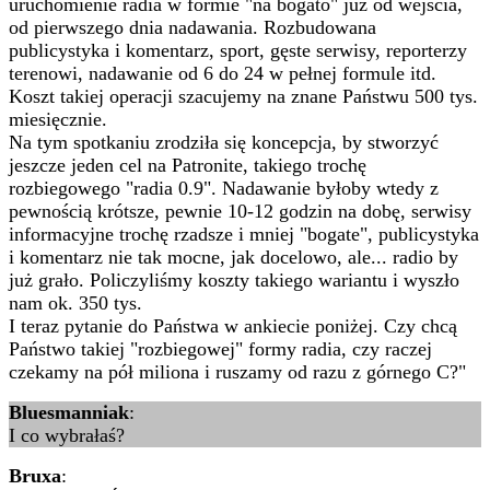
uruchomienie radia w formie "na bogato" już od wejścia,
od pierwszego dnia nadawania. Rozbudowana
publicystyka i komentarz, sport, gęste serwisy, reporterzy
terenowi, nadawanie od 6 do 24 w pełnej formule itd.
Koszt takiej operacji szacujemy na znane Państwu 500 tys.
miesięcznie.
Na tym spotkaniu zrodziła się koncepcja, by stworzyć
jeszcze jeden cel na Patronite, takiego trochę
rozbiegowego "radia 0.9". Nadawanie byłoby wtedy z
pewnością krótsze, pewnie 10-12 godzin na dobę, serwisy
informacyjne trochę rzadsze i mniej "bogate", publicystyka
i komentarz nie tak mocne, jak docelowo, ale... radio by
już grało. Policzyliśmy koszty takiego wariantu i wyszło
nam ok. 350 tys.
I teraz pytanie do Państwa w ankiecie poniżej. Czy chcą
Państwo takiej "rozbiegowej" formy radia, czy raczej
czekamy na pół miliona i ruszamy od razu z górnego C?"
Bluesmanniak
:
I co wybrałaś?
Bruxa
: