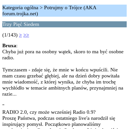
Kategoria ogólna > Potrujmy o Trójce (AKA
forum.trojka.net)
Trzy Pięć Siedem
(1/143)
>
>>
Bruxa
:
Chyba już pora na osobny wątek, skoro to ma być osobne
radio.
Tymczasem - zdaje się, że mnie w końcu wpuścili. Nie
mam czasu grzebać głębiej, ale na dzień dobry powitała
mnie wiadomość, z której wynika, że chyba im trochę
wychłódło w temacie ambitnych planów, przynajmniej na
razie...
"
RADIO 2.0, czy może wcześniej Radio 0.9?
Proszę Państwa, podczas ostatniego live'a narodził się
inspirujący pomysł. Początkowo planowaliśmy